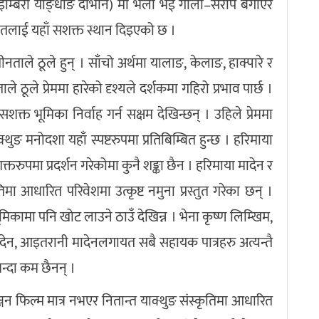
नुवा–इम्बिरी याङ्धाङ दोभान) मा भेला भई गाली–सराप बगाएर
मीय चेतलाई यहाँ सशक्त स्थान दिइएको छ ।
तीनताले ठूले हुन् । साँचो अर्थमा यालाङ, केलाङ, हाक्पारे र
 ठूले प्रेममा हारेको दृश्यले दर्शकमा गहिरो प्रभाव पार्छ ।
क्त भूमिका निर्वाह गर्न सक्षम देखिन्छन् । उहिले प्रेममा
ङ मनोदशा यहाँ स्पष्टरुपमा प्रतिबिम्बित हुन्छ । हरिमाया
तरुपमा प्रदर्शन गरेकोमा कुनै शङ्का छैन । हरिमाया मादेन र
मा आधारित परिवेशमा उत्कृष्ट नमुना प्रस्तुत गरेका छन् ।
मिकामा पनि खोट लाउने ठाउँ देखिन्न । भेना कृष्ण लिम्खिम,
 मादेन, आइतरानी मादेनलगायत सबै सहायक पात्रहरु अत्यन्तै
भन्दा कम छैनन् ।
्जन फिल्म मात्र नभएर नितान्त याक्थुङ संस्कृतिमा आधारित