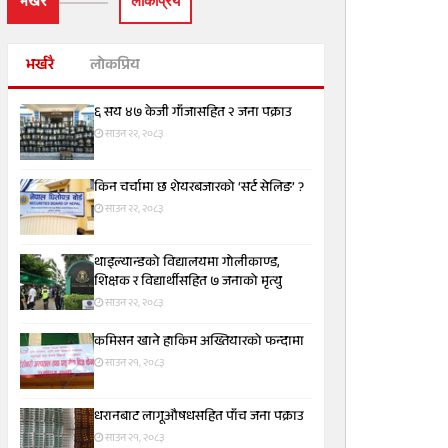
भर्खरै
लाेकप्रिय
भर्खरै
लोकप्रिय
६ सय ४७ केजी गाँजासहित २ जना पक्राउ
साउन २२, २०८३
किन चर्चामा छ शेयरबजारको ‘सर्ट सेलिङ’ ?
साउन २२, २०८३
थाइल्यान्डको विद्यालयमा गोलीकाण्ड,
शिक्षक र विद्यार्थीसहित ७ जनाको मृत्यु
साउन २२, २०८३
कमिसन खाने हाकिम अख्तियारको फन्दामा
साउन २१, २०८३
धरानबाट लागूऔषधसहित पाँच जना पक्राउ
साउन २१, २०८३