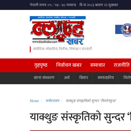
सर्वाधिक लोकप्रिय, निर्भीक, निष्पक्ष र पारदर्शी
गृहपृष्ठ
निर्वाचन खबर
समाचार
राजनीति
छापा संस्करण
अर्थ
बिचार
सम्पादकीय
विशे
Home
मनोरञ्जन
याक्थुङ संस्कृतिको सुन्दर ‘मिम्लेनफुङ’
याक्थुङ संस्कृतिको सुन्दर 