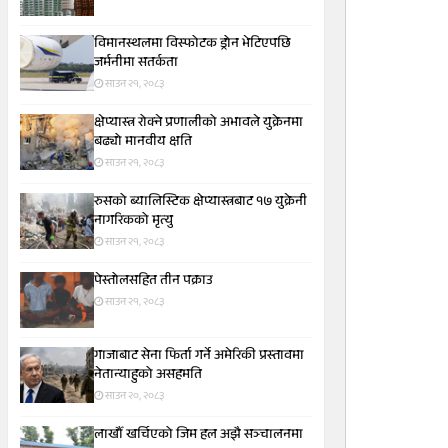
विमानस्थलमा विस्फोटक ड्रोन भेटिएपछि
जर्मनीमा सतर्कता
साउन २१, २०८३
क्षेप्यास्त्र रोक्ने प्रणालीको अभावले युक्रेनमा
बढ्यो मानवीय क्षति
साउन २१, २०८३
रुसको ब्यालिस्टिक क्षेप्यास्त्रबाट १७ युक्रेनी
नागरिकको मृत्यु
साउन २१, २०८३
पेस्तोलसहित तीन पक्राउ
साउन २१, २०८३
गाजाबाट सेना फिर्ता गर्ने अमेरिकी प्रस्तावमा
नेतान्याहुको असहमति
साउन २०, २०८३
लाखौँ खर्चिएको जिम हल अझै सञ्चालनमा