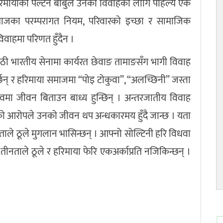
र हरिमायाको पल्टने बाबुले उनको विवाहको लागि पहिल्यै एक
समाजका परम्परागत नियम, परिवारको इच्छा र सामाजिक
िवाहमा परिणत हुँदैन ।
ाठी भारतीय सेनामा कार्यरत छेवाङ तामाङसँग भागी विवाह
त गर्छन् र हरिमाया समाजमा “पोइ टोकुवा”, “अलच्छिनी” जस्ता
 जीवन बिताउन बाध्य हुन्छिन् । अन्तरजातीय विवाह
को आरोपले उनको जीवन थप अन्धकारमय हुँदै जान्छ । यता
ताले ठूले मुगलान भासिन्छन् । आफ्नो सोल्टिनी हरि विधवा
नताले ठूले र हरिमाया फेरि एकअर्काप्रति नजिकिन्छन् ।
।