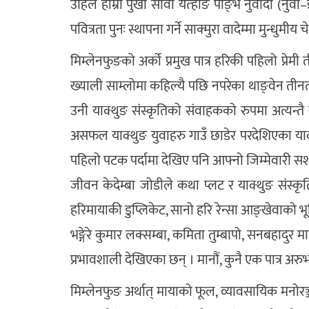
उहिले हाम्रा पुर्खा सावा येत्हाङ पाङ्भे नुवादो (
पवित्रता पुनः स्थापना गर्ने साक्मुरा वादेम्मा मुन्धु
मिम्लेनफुङको अर्को प्रमुख पात्र हरिकी पहिलो प्रेमी 
ख्याली साम्लोमा कहिल्यै पछि नपरेका थाङ्वेन तीनताले
उनी याक्थुङ संस्कृतिको संवाहकको रुपमा अत्यन्तै सश
असफल याक्थुङ युवाहरु गाउँ छाडेर परदेशिएका याक्थु
पहिलो पटक पर्दामा देखिए पनि आफ्नो जिम्मेवारी सशक्
जीवन केदेम्बा जोडीले कथा प्लट र याक्थुङ संस्कृति
हरिमायाकी डुप्लिकेट, सानो हरि रेन्सा आङ्खेवाको भू
भङ्गेरे कुमार लक्सम्बा, कमिता तुम्बापो, सनबहादुर
प्रभावशाली देखिएका छन् । मानौं, कुनै एक पात्र अरु
मिम्लेनफुङ अर्थात् मायाको फूल, व्यावसायिक मनोरञ