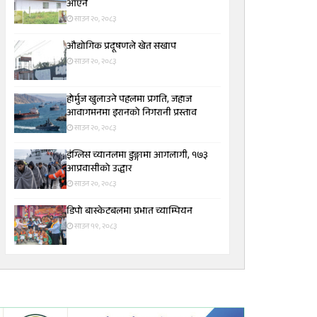
आएन
साउन २०, २०८३
औद्योगिक प्रदूषणले खेत सखाप
साउन २०, २०८३
होर्मुज खुलाउने पहलमा प्रगति, जहाज
आवागमनमा इरानको निगरानी प्रस्ताव
साउन २०, २०८३
इंग्लिस च्यानलमा डुङ्गामा आगलागी, १७३
आप्रवासीको उद्धार
साउन २०, २०८३
डिपो बास्केटबलमा प्रभात च्याम्पियन
साउन १९, २०८३