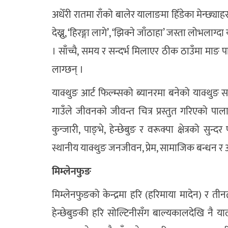
अधेँरी रातमा राँको बालेर यालाङमा हिँडेका मेन्छ्
देख्नु, ‘हिरङ्गा लागे’, ‘झिक्ने जाँठाहा’ जस्ता लोभला
। साँच्चै, समय र सन्दर्भ मिलाएर ठीक ठाउँमा माङ पान
लाग्छन् ।
याक्थुङ आर्ट फिल्म्सको ब्यानरमा बनेको याक्थुङ 
गाउँले जीवनको जीवन्त चित्र प्रस्तुत गरिएको पा
कुन्जारी, पाङ्भे, हेन्छेबुङ र वरूक्पा क्षेत्रको स
स्थानीय याक्थुङ जनजीवन, प्रेम, सामाजिक बन्धन र
मिम्लेनफुङ
मिम्लेनफुङको केन्द्रमा हरि (हरिमाया मादेन) र ती
हेन्छेबुङकी हरि सोल्टिनीसँग बाल्यकालदेखि नै य