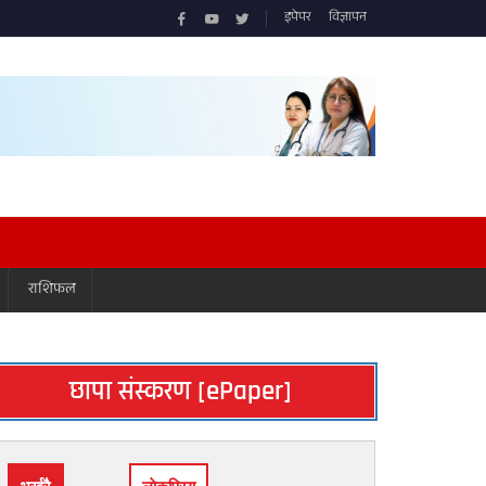
इपेपर
विज्ञापन
राशिफल
छापा संस्करण [ePaper]