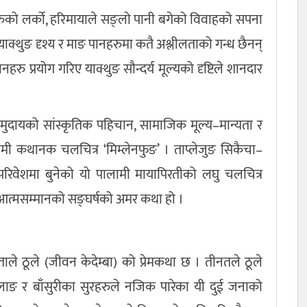
याहरुको लर्को, हरिमायाले सङ्लो पानी बगेको विवाहको सपना
ग्दा याक्थुङ दृश्य र माङ पानहरुमा कतै अश्लीलताको गन्ध छैनन्
हरु प्रयोग गरिए याक्थुङ सौन्दर्य मूल्यको दृष्टिले शानदार
समुदायको सांस्कृतिक पहिचान, सामाजिक मूल्य–मान्यता र
लामी कथानक चलचित्र ‘मिम्लेनफुङ’ । ताप्लेजुङ सिकैचा–
ुन्दर परिवेशमा बुनेको यो पालामी मायापिरतीको लघु चलचित्र
 आत्मसम्मानको सङ्घर्षको अमर कथा हो ।
नताले ठूले (जीवन केदेम्बा) को प्रेमकथा छ । तीनतले ठूले
ालाङ र बाँसुरीका सुरहरुले नजिक पारेका यी दुई जनाको