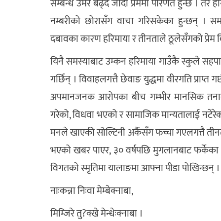
सम्बन्ध उमेर बढ्दै जाँदा प्रेममा परिणत हुन्छ । त
नम्बरीको छोरासँग वाचा गरिसकेका हुन्छन् । 
दबावका कारण हरिमाया र तीनताले ठूलेसँगको प्रेम व
यिनै समस्याबाट उम्कन हरिमाया गाउँकै स्कुले सहप
गर्छिन् । विवाहलगत्तै छेवाङ युद्धमा वीरगति प्राप्
अपमानजनक आरोपका बीच गम्भीर मानसिक तनावमा
गरेको, विधवा भएको र सामाजिक मान्यतालाई नटेरे
मनले खाएकी सोल्टिनी अर्कैसँग फच्चा गएलगत्तै तीन
भएको खबर पाएर, ३० वर्षपछि मुगलानबाट फर्केका ती
विगतको स्मृतिमा यालाङमा आफ्ना पीडा पोखिन्छन् 
नाःकन्ना निःवा मेम्बेक्नाबा,
मिम्जिरे तु?क्खे मेन्धेःक्नाबा ।