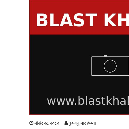
मंसिर २८, २०८२
कृष्णकुमार हेम्भ्या