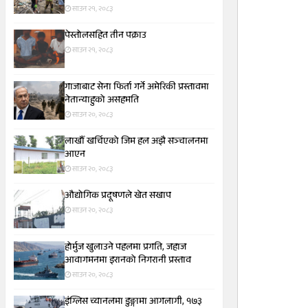
साउन २१, २०८३
पेस्तोलसहित तीन पक्राउ
साउन २१, २०८३
गाजाबाट सेना फिर्ता गर्ने अमेरिकी प्रस्तावमा
नेतान्याहुको असहमति
साउन २०, २०८३
लाखौँ खर्चिएको जिम हल अझै सञ्चालनमा
आएन
साउन २०, २०८३
औद्योगिक प्रदूषणले खेत सखाप
साउन २०, २०८३
होर्मुज खुलाउने पहलमा प्रगति, जहाज
आवागमनमा इरानको निगरानी प्रस्ताव
साउन २०, २०८३
इंग्लिस च्यानलमा डुङ्गामा आगलागी, १७३