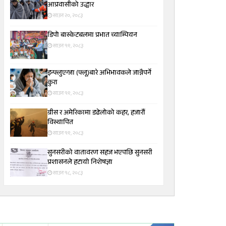
आप्रवासीको उद्धार
साउन २०, २०८३
डिपो बास्केटबलमा प्रभात च्याम्पियन
साउन १९, २०८३
इन्फ्लुएन्जा (फ्लू)बारे अभिभावकले जान्नैपर्ने
कुरा
साउन १९, २०८३
ग्रीस र अमेरिकामा डढेलोको कहर, हजारौं
विस्थापित
साउन १९, २०८३
सुनसरीकाे वातावरण सहज भएपछि सुनसरी
प्रशासनले हटायाे निशेषज्ञा
साउन १८, २०८३