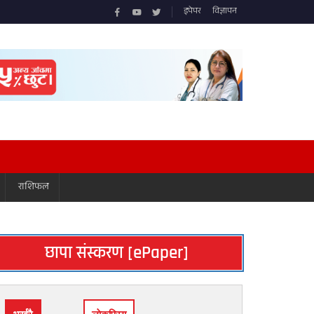
इपेपर
विज्ञापन
राशिफल
छापा संस्करण [ePaper]