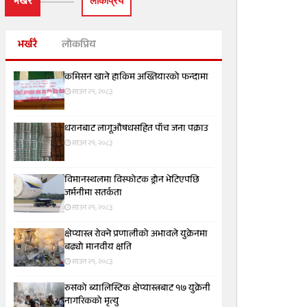
भर्खरै
लाेकप्रिय
भर्खरै
लोकप्रिय
कमिसन खाने हाकिम अख्तियारको फन्दामा
साउन २१, २०८३
धरानबाट लागूऔषधसहित पाँच जना पक्राउ
साउन २१, २०८३
विमानस्थलमा विस्फोटक ड्रोन भेटिएपछि
जर्मनीमा सतर्कता
साउन २१, २०८३
क्षेप्यास्त्र रोक्ने प्रणालीको अभावले युक्रेनमा
बढ्यो मानवीय क्षति
साउन २१, २०८३
रुसको ब्यालिस्टिक क्षेप्यास्त्रबाट १७ युक्रेनी
नागरिकको मृत्यु