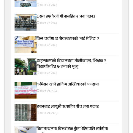
साउन २३, २०८३
६ सय ४७ केजी गाँजासहित २ जना पक्राउ
साउन २२, २०८३
किन चर्चामा छ शेयरबजारको ‘सर्ट सेलिङ’ ?
साउन २२, २०८३
थाइल्यान्डको विद्यालयमा गोलीकाण्ड, शिक्षक र
विद्यार्थीसहित ७ जनाको मृत्यु
साउन २२, २०८३
कमिसन खाने हाकिम अख्तियारको फन्दामा
साउन २१, २०८३
धरानबाट लागूऔषधसहित पाँच जना पक्राउ
साउन २१, २०८३
विमानस्थलमा विस्फोटक ड्रोन भेटिएपछि जर्मनीमा