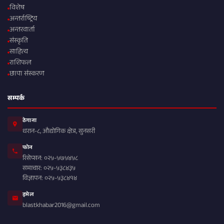
विशेष
अन्तर्राष्ट्रिय
अन्तरवार्ता
संस्कृति
साहित्य
राशिफल
छापा संस्करण
सम्पर्क
ठेगाना
धरान-८, औद्योगिक क्षेत्र, सुनसरी
फोन
रिसेप्सन: ०२५-५७५४५८
समाचार: ०२५-५३८४३५
विज्ञापन: ०२५-५३८४१४
इमेल
blastkhabar2016@gmail.com