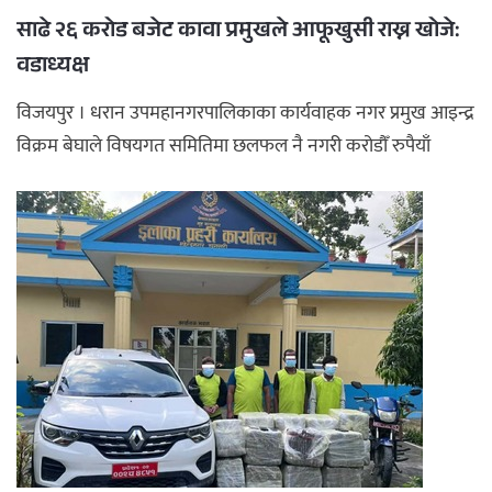
साढे २६ करोड बजेट कावा प्रमुखले आफूखुसी राख्न खोजे:
अपराध
वडाध्यक्ष
छापा समाचार
विजयपुर । धरान उपमहानगरपालिकाका कार्यवाहक नगर प्रमुख आइन्द्र
विक्रम बेघाले विषयगत समितिमा छलफल नै नगरी करोडौँ रुपैयाँ
थप विभाग
आफूखुसी ...
छापा संस्करण
अर्थ
बिचार
सम्पादकीय
विशेष
अन्तर्राष्ट्रिय / प्रवास
अन्तरवार्ता
संस्कृति
साहित्य
ब्लग/रिभ्यु
राशिफल