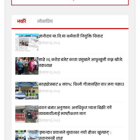
भर्खरै
लोकप्रिय
ज्ञानोदय मा.वि.मा कर्मचारी नियुक्ति विवाद
साउन २३, २०८३
साढे २६ करोड बजेट कावा प्रमुखले आफूखुसी राख्न खोजे:
वडाध्यक्ष
साउन २३, २०८३
बराहक्षेत्रबाट ४ सय१८ किलो गाँजासहित चार जना पक्राउ
साउन २३, २०८३
धरान बजार अनुगमन: अनधिकृत ग्यास बिक्री गर्ने
व्यवसायीलाई स्पष्टीकरण माग
साउन २३, २०८३
‘इमान्दार प्रयासले सुधारका नयाँ ढोका खुल्छन्’ :
प्रधानमन्त्री शाह