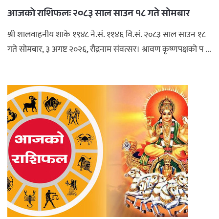
आजको राशिफलः २०८३ साल साउन १८ गते सोमबार
अपराध
श्री शालवाहनीय शाके १९४८ ने.सं. ११४६ वि.सं. २०८३ साल साउन १८
छापा समाचार
गते सोमबार, ३ अगष्ट २०२६, रौद्रनाम संवत्सर। श्रावण कृष्णपक्षको प ...
थप विभाग
छापा संस्करण
अर्थ
बिचार
सम्पादकीय
विशेष
अन्तर्राष्ट्रिय / प्रवास
अन्तरवार्ता
संस्कृति
साहित्य
ब्लग/रिभ्यु
राशिफल