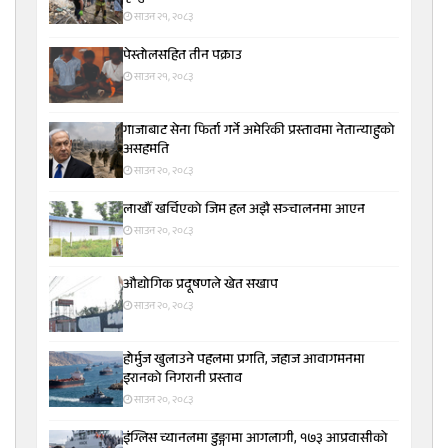
साउन २१, २०८३
पेस्तोलसहित तीन पक्राउ
साउन २१, २०८३
गाजाबाट सेना फिर्ता गर्ने अमेरिकी प्रस्तावमा नेतान्याहुको
असहमति
साउन २०, २०८३
लाखौँ खर्चिएको जिम हल अझै सञ्चालनमा आएन
साउन २०, २०८३
औद्योगिक प्रदूषणले खेत सखाप
साउन २०, २०८३
होर्मुज खुलाउने पहलमा प्रगति, जहाज आवागमनमा
इरानको निगरानी प्रस्ताव
साउन २०, २०८३
इंग्लिस च्यानलमा डुङ्गामा आगलागी, १७३ आप्रवासीको