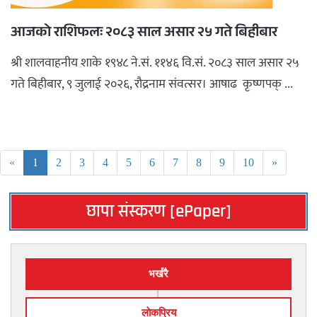
आजको राशिफलः २०८३ साल असार २५ गते बिहीबार
श्री शालवाहनीय शाके १९४८ ने.सं. ११४६ वि.सं. २०८३ साल असार २५
गते बिहीबार, ९ जुलाई २०२६, रौद्रनाम संवत्सर। आषाढ कृष्णपक् ...
«
1
2
3
4
5
6
7
8
9
10
»
छापा संस्करण [ePaper]
भर्खरै
लाेकप्रिय