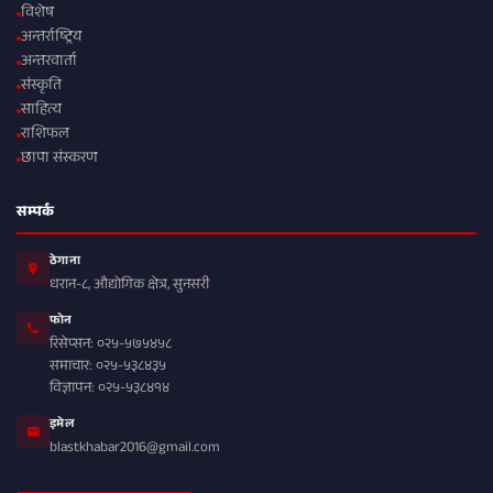
विशेष
अन्तर्राष्ट्रिय
अन्तरवार्ता
संस्कृति
साहित्य
राशिफल
छापा संस्करण
सम्पर्क
ठेगाना
धरान-८, औद्योगिक क्षेत्र, सुनसरी
फोन
रिसेप्सन: ०२५-५७५४५८
समाचार: ०२५-५३८४३५
विज्ञापन: ०२५-५३८४१४
इमेल
blastkhabar2016@gmail.com