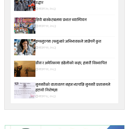
उद्धार
साउन २०, २०८३
डिपो बास्केटबलमा प्रभात च्याम्पियन
साउन १९, २०८३
इन्फ्लुएन्जा (फ्लू)बारे अभिभावकले जान्नैपर्ने कुरा
साउन १९, २०८३
ग्रीस र अमेरिकामा डढेलोको कहर, हजारौं विस्थापित
साउन १९, २०८३
सुनसरीकाे वातावरण सहज भएपछि सुनसरी प्रशासनले
हटायाे निशेषज्ञा
साउन १८, २०८३