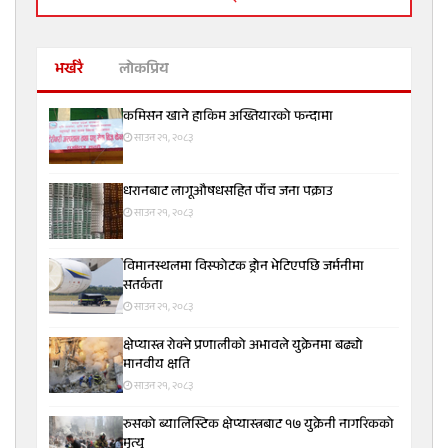
भर्खरै
लोकप्रिय
कमिसन खाने हाकिम अख्तियारको फन्दामा
साउन २१, २०८३
धरानबाट लागूऔषधसहित पाँच जना पक्राउ
साउन २१, २०८३
विमानस्थलमा विस्फोटक ड्रोन भेटिएपछि जर्मनीमा
सतर्कता
साउन २१, २०८३
क्षेप्यास्त्र रोक्ने प्रणालीको अभावले युक्रेनमा बढ्यो
मानवीय क्षति
साउन २१, २०८३
रुसको ब्यालिस्टिक क्षेप्यास्त्रबाट १७ युक्रेनी नागरिकको
मृत्यु