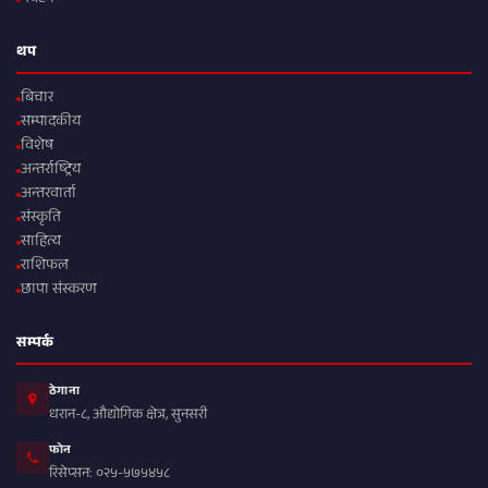
थप
बिचार
सम्पादकीय
विशेष
अन्तर्राष्ट्रिय
अन्तरवार्ता
संस्कृति
साहित्य
राशिफल
छापा संस्करण
सम्पर्क
ठेगाना
धरान-८, औद्योगिक क्षेत्र, सुनसरी
फोन
रिसेप्सन: ०२५-५७५४५८