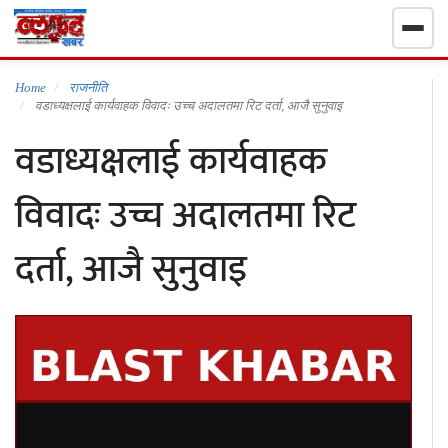
गृहपृष्ठ
Home
राजनीति
वडाध्यक्षलाई कार्यवाहक विवादः उच्च अदालतमा रिट दर्ता, आजै सुनुवाइ
वडाध्यक्षलाई कार्यवाहक
निर्वाचन खबर
विवादः उच्च अदालतमा रिट
समाचार
दर्ता, आजै सुनुवाइ
राजनीति
राष्ट्रिय
खेलकुद
स्वास्थ्य