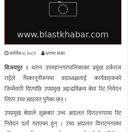
अपराध
छापा समाचार
थप विभाग
कार्तिक ४, २०८१
ब्लाष्ट खबर
छापा संस्करण
अर्थ
बिचार
सम्पादकीय
विशेष
विजयपुर ।
धरान उपमहानगरपालिकाका प्रमुख हर्कराज
अन्तर्राष्ट्रिय / प्रवास
अन्तरवार्ता
संस्कृति
साहित्य
ब्लग/रिभ्यु
राईले गैरकानूनीरूपमा वडाध्यक्षलाई कार्यवाहकको
राशिफल
जिम्मेवारी दिएपछि उपप्रमुख अइन्द्रविक्रम बेघा रिट निवेदन
लिएर उच्च अदालत पुगेका छन् ।
उपप्रमुख बेघाले शुक्रबार उच्च अदालत विराटनगरमा रिट
निवेदन दर्ता गराएका हुन् । उच्च अदालत विराटनगरका