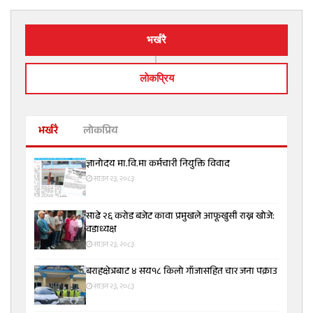
भर्खरै
लाेकप्रिय
भर्खरै
लोकप्रिय
ज्ञानोदय मा.वि.मा कर्मचारी नियुक्ति विवाद
साउन २३, २०८३
साढे २६ करोड बजेट कावा प्रमुखले आफूखुसी राख्न खोजे:
वडाध्यक्ष
साउन २३, २०८३
बराहक्षेत्रबाट ४ सय१८ किलो गाँजासहित चार जना पक्राउ
साउन २३, २०८३