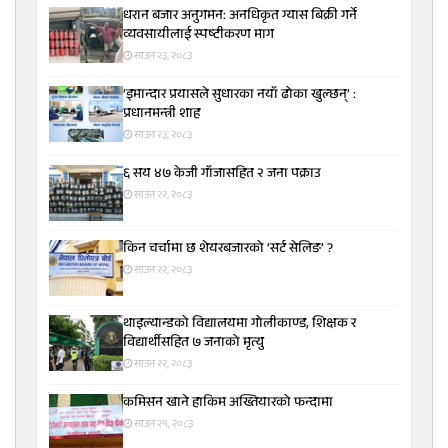
धरान बजार अनुगमन: अनधिकृत ग्यास बिक्री गर्ने
व्यवसायीलाई स्पष्टीकरण माग
साउन २३, २०८३
‘इमान्दार प्रयासले सुधारका नयाँ ढोका खुल्छन्’ :
प्रधानमन्त्री शाह
साउन २३, २०८३
६ सय ४७ केजी गाँजासहित २ जना पक्राउ
साउन २२, २०८३
किन चर्चामा छ शेयरबजारको ‘सर्ट सेलिङ’ ?
साउन २२, २०८३
थाइल्यान्डको विद्यालयमा गोलीकाण्ड, शिक्षक र
विद्यार्थीसहित ७ जनाको मृत्यु
साउन २२, २०८३
कमिसन खाने हाकिम अख्तियारको फन्दामा
साउन २१, २०८३