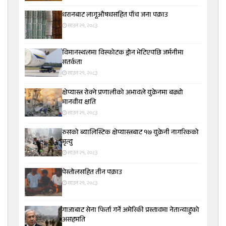
धरानबाट लागूऔषधसहित पाँच जना पक्राउ
साउन २१, २०८३
विमानस्थलमा विस्फोटक ड्रोन भेटिएपछि जर्मनीमा
सतर्कता
साउन २१, २०८३
क्षेप्यास्त्र रोक्ने प्रणालीको अभावले युक्रेनमा बढ्यो
मानवीय क्षति
साउन २१, २०८३
रुसको ब्यालिस्टिक क्षेप्यास्त्रबाट १७ युक्रेनी नागरिकको
मृत्यु
साउन २१, २०८३
पेस्तोलसहित तीन पक्राउ
साउन २१, २०८३
गाजाबाट सेना फिर्ता गर्ने अमेरिकी प्रस्तावमा नेतान्याहुको
असहमति