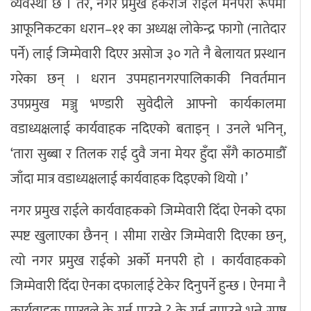
व्यवस्था छ । तर, नगर प्रमुख हर्कराज राईले मनपरी रूपमा
आफूनिकटका धरान–११ का अध्यक्ष लोकेन्द्र फागो (नातेदार
पर्ने) लाई जिम्मेवारी दिएर असोज ३० गते नै बेलायत प्रस्थान
गरेका छन् । धरान उपमहानगरपालिकाकी निवर्तमान
उपप्रमुख मञ्जु भण्डारी सुवेदीले आफ्नो कार्यकालमा
वडाध्यक्षलाई कार्यवाहक नदिएको बताइन् । उनले भनिन्,
‘तारा सुब्बा र तिलक राई दुवै जना मेयर हुँदा सँगै काठमाडौँ
जाँदा मात्र वडाध्यक्षलाई कार्यवाहक दिइएको थियो ।’
नगर प्रमुख राईले कार्यवाहकको जिम्मेवारी दिँदा ऐनको दफा
स्पष्ट खुलाएका छैनन् । सीमा राखेर जिम्मेवारी दिएका छन्,
त्यो नगर प्रमुख राईको अर्को मनपरी हो । कार्यवाहकको
जिम्मेवारी दिँदा ऐनका दफालाई टेकेर दिनुपर्ने हुन्छ । ऐनमा नै
कार्यवाहक प्रमुखले के गर्न पाउने ? के गर्न नपाउने भन्ने स्पष्ट