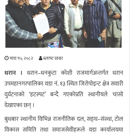
अपराध
छापा समाचार
थप विभाग
छापा संस्करण
अर्थ
बिचार
सम्पादकीय
विशेष
माघ १५, २०८२
ब्लाष्ट खबर
अन्तर्राष्ट्रिय / प्रवास
अन्तरवार्ता
संस्कृति
साहित्य
ब्लग/रिभ्यु
धरान ।
धरान–धनकुटा कोशी राजमार्गअन्तर्गत धरान
राशिफल
उपमहानगरपालिका वडा नं. १३ स्थित जिरोपोइन्ट क्षेत्र सवारी
दुर्घटनाको ‘हटस्पट’ बन्दै गएकोप्रति स्थानीयले चासो
देखाएका छन् ।
बुधबार स्थानीय विभिन्न राजनीतिक दल, सङ्घ–संस्था, टोल
विकास समिति तथा समाजसेवीहरूले वडा कार्यालयमा