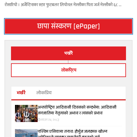
रोसारियो । अर्जेन्टिनाका स्टार फुटबलर लियोनल मेस्सीका पिता जर्ज मेस्सीको ६८ ...
छापा संस्करण [ePaper]
भर्खरै
लाेकप्रिय
भर्खरै
लोकप्रिय
अन्तर्राष्ट्रिय आदिवासी दिवसको सन्दर्भमा: आदिवासी
जनजातिमा नेतृत्वको अभाव र त्यसको प्रभाव
साउन २४, २०८३
पश्चिम एसियामा तनाव: होर्मुज जलडमरु खोल्न