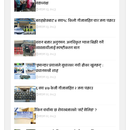
वडाध्यक्ष
साउन २३, २०८३
बराहक्षेत्रबाट ४ सय१८ किलो गाँजासहित चार जना पक्राउ
साउन २३, २०८३
धरान बजार अनुगमन: अनधिकृत ग्यास बिक्री गर्ने
व्यवसायीलाई स्पष्टीकरण माग
साउन २३, २०८३
‘इमान्दार प्रयासले सुधारका नयाँ ढोका खुल्छन्’ :
प्रधानमन्त्री शाह
साउन २३, २०८३
६ सय ४७ केजी गाँजासहित २ जना पक्राउ
साउन २२, २०८३
किन चर्चामा छ शेयरबजारको ‘सर्ट सेलिङ’ ?
साउन २२, २०८३