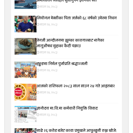
अमेरिकाले व्यवहार सुधार्नुपर्ने इरानको सर्त
साउन २४, २०८३
लियोनल मेस्सीका पिता जर्जको ६८ वर्षको उमेरमा निधन
साउन २४, २०८३
जेनजी आन्दोलनमा झुम्का कारागारबाट भागेका
लागूऔषध मुद्दाका कैदी पक्राउ
साउन २४, २०८३
हङ्कङमा निर्मल पुर्जाप्रति श्रद्धाञ्जली
साउन २४, २०८३
आजको राशिफलः २०८३ साल साउन २४ गते आइतबार
साउन २४, २०८३
ज्ञानोदय मा.वि.मा कर्मचारी नियुक्ति विवाद
साउन २३, २०८३
साढे २६ करोड बजेट कावा प्रमुखले आफूखुसी राख्न खोजे: