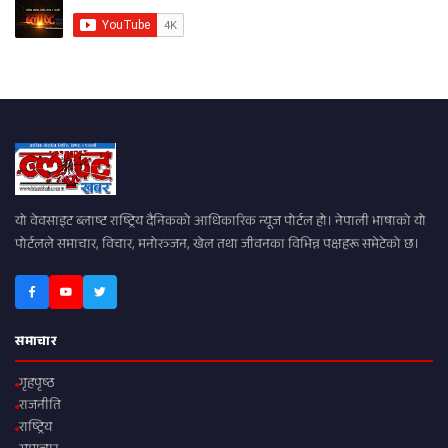
यो वेवसाइट ब्लाष्ट राष्ट्रिय दैनिकको आधिकारिक न्यूज पोर्टल हो। नेपाली भाषाको यो
पोर्टलले समाचार, विचार, मनोरञ्जन, खेल तथा जीवनका विभिन्न पक्षहरू समेटेको छ।
समाचार
गृहपृष्ठ
राजनीति
राष्ट्रिय