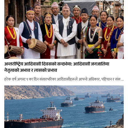
अन्तर्राष्ट्रिय आदिवासी दिवसको सन्दर्भमा: आदिवासी जनजातिमा
नेतृत्वको अभाव र त्यसको प्रभाव
हरेक वर्ष अगस्ट ९ का दिन संसारभरिका आदिवासीहरूले आफ्नो अधिकार, पहिचान र संस ...