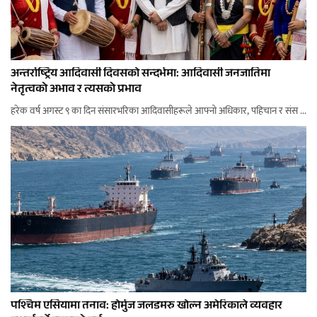
अन्तर्राष्ट्रिय आदिवासी दिवसको सन्दर्भमा: आदिवासी जनजातिमा
नेतृत्वको अभाव र त्यसको प्रभाव
हरेक वर्ष अगस्ट ९ का दिन संसारभरिका आदिवासीहरूले आफ्नो अधिकार, पहिचान र संस ...
पश्चिम एसियामा तनाव: होर्मुज जलडमरु खोल्न अमेरिकाले व्यवहार