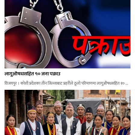
लागूऔषधसहित १० जना पक्राउ
विजयपुर । कोशी प्रदेशका तीन जिल्लाबाट प्रहरीले ठूलो परिमाणमा लागूऔषधसहित १० ...