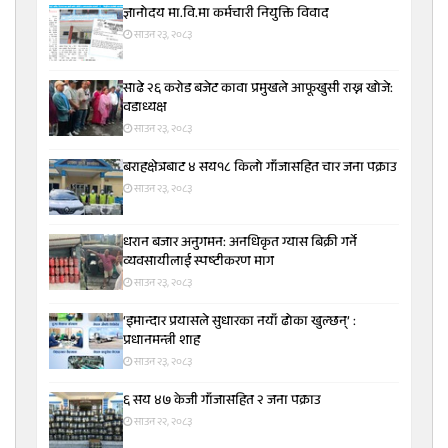
ज्ञानोदय मा.वि.मा कर्मचारी नियुक्ति विवाद
साउन २३, २०८३
साढे २६ करोड बजेट कावा प्रमुखले आफूखुसी राख्न खोजे:
वडाध्यक्ष
साउन २३, २०८३
बराहक्षेत्रबाट ४ सय१८ किलो गाँजासहित चार जना पक्राउ
साउन २३, २०८३
धरान बजार अनुगमन: अनधिकृत ग्यास बिक्री गर्ने
व्यवसायीलाई स्पष्टीकरण माग
साउन २३, २०८३
‘इमान्दार प्रयासले सुधारका नयाँ ढोका खुल्छन्’ :
प्रधानमन्त्री शाह
साउन २३, २०८३
६ सय ४७ केजी गाँजासहित २ जना पक्राउ
साउन २२, २०८३