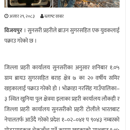
अपराध
असार २१, २०८३
ब्लाष्ट खबर
छापा समाचार
विजयपुर
। सुनसरी प्रहरीले ब्राउन सुगरसहित एक युवकलाई
पक्राउ गरेको छ ।
थप विभाग
छापा संस्करण
अर्थ
बिचार
सम्पादकीय
विशेष
अन्तर्राष्ट्रिय / प्रवास
अन्तरवार्ता
संस्कृति
साहित्य
ब्लग/रिभ्यु
जिल्ला प्रहरी कार्यालय सुनसरीका अनुसार शनिबार १.०५
राशिफल
ग्राम ब्रायउ सुगरसहित बराह क्षेत्र ७ का २० वर्षीय समिर
खड्कालाई पक्राउ गरेको हो । भोक्राहा नरसिंह गाउँपालिका–
३ स्थित खुनिया पुल क्षेत्रमा इलाका प्रहरी कार्यालय लौकही र
जिल्ला प्रहरी कार्यालय सुनसरीको प्रहरी टोलीले भारतबाट
नेपालतर्फ आउँदै गरेको प्रदेश १–०२–०४१ प ९०४३ नम्बरको