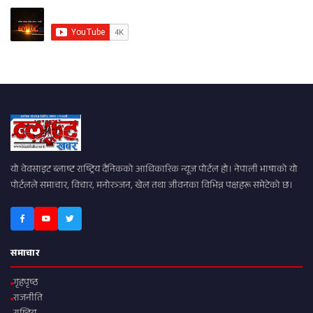
यो वेवसाइट ब्लाष्ट राष्ट्रिय दैनिकको आधिकारिक न्यूज पोर्टल हो। नेपाली भाषाको यो
पोर्टलले समाचार, विचार, मनोरञ्जन, खेल तथा जीवनका विभिन्न पक्षहरू समेटेको छ।
समाचार
गृहपृष्ठ
राजनीति