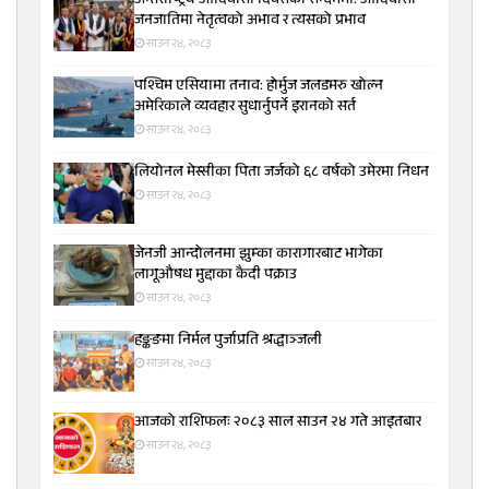
अन्तर्राष्ट्रिय आदिवासी दिवसको सन्दर्भमा: आदिवासी
जनजातिमा नेतृत्वको अभाव र त्यसको प्रभाव
साउन २४, २०८३
पश्चिम एसियामा तनाव: होर्मुज जलडमरु खोल्न
अमेरिकाले व्यवहार सुधार्नुपर्ने इरानको सर्त
साउन २४, २०८३
लियोनल मेस्सीका पिता जर्जको ६८ वर्षको उमेरमा निधन
साउन २४, २०८३
जेनजी आन्दोलनमा झुम्का कारागारबाट भागेका
लागूऔषध मुद्दाका कैदी पक्राउ
साउन २४, २०८३
हङ्कङमा निर्मल पुर्जाप्रति श्रद्धाञ्जली
साउन २४, २०८३
आजको राशिफलः २०८३ साल साउन २४ गते आइतबार
साउन २४, २०८३