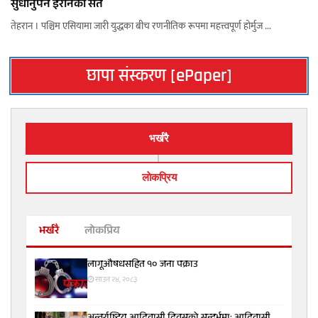
सुधार्नुपर्ने इरानको सर्त
तेहरान । पश्चिम एसियामा जारी युद्धका बीच रणनीतिक रूपमा महत्त्वपूर्ण होर्मुज ...
छापा संस्करण [ePaper]
भर्खरै
लाेकप्रिय
भर्खरै
लोकप्रिय
लागूऔषधसहित १० जना पक्राउ
साउन २४, २०८३