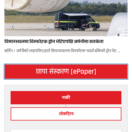
विमानस्थलमा विस्फोटक ड्रोन भेटिएपछि जर्मनीमा सतर्कता
बर्लिन । जर्मनीको लाइपजिग/हाले विमानस्थलमा विस्फोटक पदार्थ बोकेको ड्रोन भेट ...
छापा संस्करण [ePaper]
भर्खरै
लाेकप्रिय