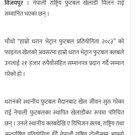
विजयपुर
। नेपाली राष्ट्रिय फुटबल खेलाडी मिलन राई
अपराध
सम्मानित भएका छन् ।
छापा समाचार
चौथो “हाम्रो धरान भेट्रान फुटबल प्रतियोगिता २०८३” को
थप विभाग
फाइनल खेलको अवसरमा हाम्रो धरान भेट्रान फुटबल क्लबले
छापा संस्करण
अर्थ
बिचार
सम्पादकीय
विशेष
उनलाई २१ हजार रुपैयाँसहित सम्मानपत्र प्रदान गर्दै सम्मान
अन्तर्राष्ट्रिय / प्रवास
अन्तरवार्ता
संस्कृति
साहित्य
ब्लग/रिभ्यु
गरेको हो ।
राशिफल
धरानको स्थानीय फुटबल मैदानबाट खेल जीवन सुरु गरेका
राई नेपाली फुटबलका स्थापित खेलाडीका रूपमा परिचित
छन् । उनले स्थानीय क्लबदेखि ए डिभिजन क्लब, राष्ट्रिय तथा
अन्तर्राष्ट्रिय प्रतियोगिता हुँदै नेपाली राष्ट्रिय टोलीसम्म आफ्नो