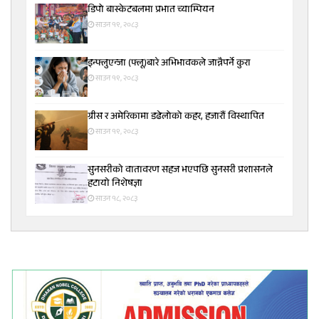
डिपो बास्केटबलमा प्रभात च्याम्पियन
साउन १९, २०८३
इन्फ्लुएन्जा (फ्लू)बारे अभिभावकले जान्नैपर्ने कुरा
साउन १९, २०८३
ग्रीस र अमेरिकामा डढेलोको कहर, हजारौं विस्थापित
साउन १९, २०८३
सुनसरीकाे वातावरण सहज भएपछि सुनसरी प्रशासनले
हटायाे निशेषज्ञा
साउन १८, २०८३