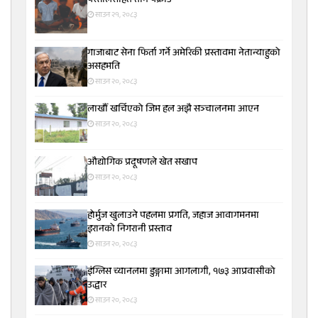
पेस्तोलसहित तीन पक्राउ
साउन २१, २०८३
गाजाबाट सेना फिर्ता गर्ने अमेरिकी प्रस्तावमा नेतान्याहुको
असहमति
साउन २०, २०८३
लाखौँ खर्चिएको जिम हल अझै सञ्चालनमा आएन
साउन २०, २०८३
औद्योगिक प्रदूषणले खेत सखाप
साउन २०, २०८३
होर्मुज खुलाउने पहलमा प्रगति, जहाज आवागमनमा
इरानको निगरानी प्रस्ताव
साउन २०, २०८३
इंग्लिस च्यानलमा डुङ्गामा आगलागी, १७३ आप्रवासीको
उद्धार
साउन २०, २०८३