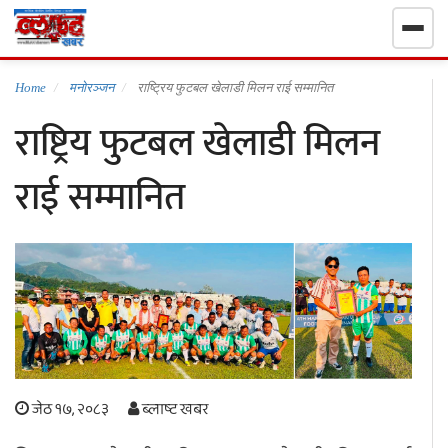
गृहपृष्ठ
Home
मनोरञ्जन
राष्ट्रिय फुटबल खेलाडी मिलन राई सम्मानित
राष्ट्रिय फुटबल खेलाडी मिलन
निर्वाचन खबर
राई सम्मानित
समाचार
राजनीति
राष्ट्रिय
खेलकुद
जेठ १७, २०८३
ब्लाष्ट खबर
स्वास्थ्य