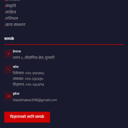
अन्तरवार्ता
संस्कृति
साहित्य
राशिफल
छापा संस्करण
सम्पर्क
ठेगाना
धरान-८, औद्योगिक क्षेत्र, सुनसरी
फोन
रिसेप्सन: ०२५-५७५४५८
समाचार: ०२५-५३८४३५
विज्ञापन: ०२५-५३८४१४
इमेल
blastkhabar2016@gmail.com
विज्ञापनको लागि सम्पर्क