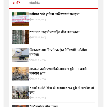
भर्खरै
लोकप्रिय
कमिसन खाने हाकिम अख्तियारको फन्दामा
साउन २१, २०८३
धरानबाट लागूऔषधसहित पाँच जना पक्राउ
साउन २१, २०८३
विमानस्थलमा विस्फोटक ड्रोन भेटिएपछि जर्मनीमा
सतर्कता
साउन २१, २०८३
क्षेप्यास्त्र रोक्ने प्रणालीको अभावले युक्रेनमा बढ्यो
मानवीय क्षति
साउन २१, २०८३
रुसको ब्यालिस्टिक क्षेप्यास्त्रबाट १७ युक्रेनी नागरिकको
मृत्यु
साउन २१, २०८३