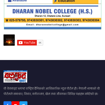
यो वेवसाइट ब्लाष्ट राष्ट्रिय दैनिकको आधिकारिक न्यूज पोर्टल हो। नेपाली भाषाको यो
पोर्टलले समाचार, विचार, मनोरञ्जन, खेल तथा जीवनका विभिन्न पक्षहरू समेटेको छ।