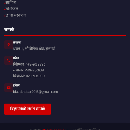
साहित्य
राशिफल
छापा संस्करण
सम्पर्क
ठेगाना
धरान-८, औद्योगिक क्षेत्र, सुनसरी
फोन
रिसेप्सन: ०२५-५७५४५८
समाचार: ०२५-५३८४३५
विज्ञापन: ०२५-५३८४१४
इमेल
blastkhabar2016@gmail.com
विज्ञापनको लागि सम्पर्क