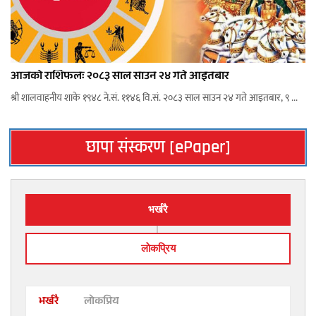
आजको राशिफलः २०८३ साल साउन २४ गते आइतबार
श्री शालवाहनीय शाके १९४८ ने.सं. ११४६ वि.सं. २०८३ साल साउन २४ गते आइतबार, ९ ...
छापा संस्करण [ePaper]
भर्खरै
लाेकप्रिय
भर्खरै
लोकप्रिय