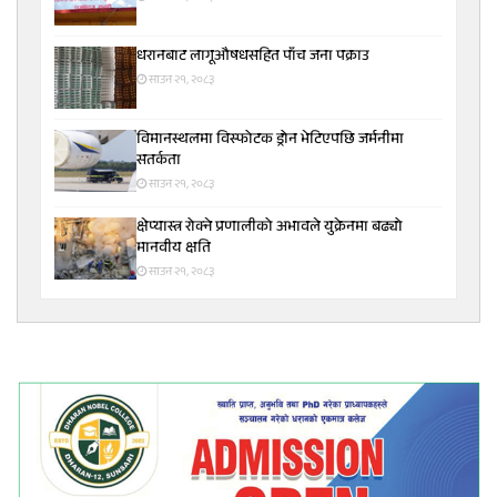
धरानबाट लागूऔषधसहित पाँच जना पक्राउ
साउन २१, २०८३
विमानस्थलमा विस्फोटक ड्रोन भेटिएपछि जर्मनीमा
सतर्कता
साउन २१, २०८३
क्षेप्यास्त्र रोक्ने प्रणालीको अभावले युक्रेनमा बढ्यो
मानवीय क्षति
साउन २१, २०८३