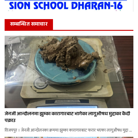
सम्बन्धित समाचार
जेनजी आन्दोलनमा झुम्का कारागारबाट भागेका लागूऔषध मुद्दाका कैदी
पक्राउ
विजयपुर । जेनजी आन्दोलनका क्रममा झुम्का कारागारबाट फरार भएका लागूऔषध मुद्दा ...