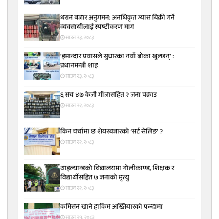
धरान बजार अनुगमन: अनधिकृत ग्यास बिक्री गर्ने
व्यवसायीलाई स्पष्टीकरण माग
साउन २३, २०८३
‘इमान्दार प्रयासले सुधारका नयाँ ढोका खुल्छन्’ :
प्रधानमन्त्री शाह
साउन २३, २०८३
६ सय ४७ केजी गाँजासहित २ जना पक्राउ
साउन २२, २०८३
किन चर्चामा छ शेयरबजारको ‘सर्ट सेलिङ’ ?
साउन २२, २०८३
थाइल्यान्डको विद्यालयमा गोलीकाण्ड, शिक्षक र
विद्यार्थीसहित ७ जनाको मृत्यु
साउन २२, २०८३
कमिसन खाने हाकिम अख्तियारको फन्दामा
साउन २१, २०८३