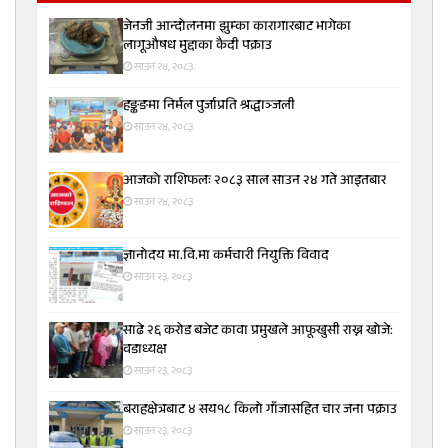
जेनजी आन्दोलनमा झुम्का कारागारबाट भागेका
लागूऔषध मुद्दाका कैदी पक्राउ
साउन २४, २०८३
हङ्कङमा निर्मल पुर्जाप्रति श्रद्धाञ्जली
साउन २४, २०८३
आजको राशिफलः २०८३ साल साउन २४ गते आइतबार
साउन २४, २०८३
ज्ञानोदय मा.वि.मा कर्मचारी नियुक्ति विवाद
साउन २३, २०८३
साढे २६ करोड बजेट कावा प्रमुखले आफूखुसी राख्न खोजे:
वडाध्यक्ष
साउन २३, २०८३
बराहक्षेत्रबाट ४ सय१८ किलो गाँजासहित चार जना पक्राउ
साउन २३, २०८३