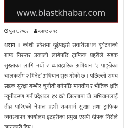
अपराध
छापा समाचार
पुस ६, २०८२
ब्लाष्ट खबर
धरान ।
कोशी प्रदेशमा दुईपाङ्ग्रे सवारीसाधन दुर्घटनाको
थप विभाग
ग्राफ निरन्तर उकालो लागेपछि ट्राफिक प्रहरीले सडक
छापा संस्करण
अर्थ
बिचार
सम्पादकीय
विशेष
सुरक्षाका लागि नयाँ र व्यावहारिक अभियान ‘२ पाङ्ग्रेका
अन्तर्राष्ट्रिय / प्रवास
अन्तरवार्ता
संस्कृति
साहित्य
ब्लग/रिभ्यु
चालकसँग २ मिनेट’ अभियान सुरु गरेको छ । पछिल्लो समय
राशिफल
सडक सुरक्षा गम्भीर चुनौती बनेपछि मानवीय र भौतिक क्षति
न्यूनीकरण गर्न प्रदेशका १४ वटै जिल्लामा यो अभियानलाई
तीव्र पारिएको नेपाल प्रहरी राजमार्ग सुरक्षा तथा ट्राफिक
व्यवस्थापन कार्यालय इटहरीका प्रमुख एसपी दीपक गिरीले
जानकारी दिए ।