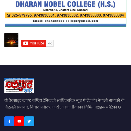
यो वेवसाइट ब्लाष्ट राष्ट्रिय दैनिकको आधिकारिक न्यूज पोर्टल हो। नेपाली भाषाको यो
पोर्टलले समाचार, विचार, मनोरञ्जन, खेल तथा जीवनका विभिन्न पक्षहरू समेटेको छ।