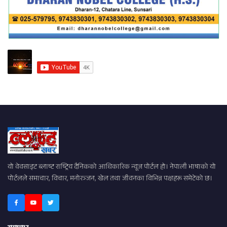
यो वेवसाइट ब्लाष्ट राष्ट्रिय दैनिकको आधिकारिक न्यूज पोर्टल हो। नेपाली भाषाको यो
पोर्टलले समाचार, विचार, मनोरञ्जन, खेल तथा जीवनका विभिन्न पक्षहरू समेटेको छ।