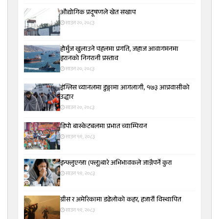
औद्योगिक प्रदूषणले खेत सखाप
साउन २०, २०८३
होर्मुज खुलाउने पहलमा प्रगति, जहाज आवागमनमा
इरानको निगरानी प्रस्ताव
साउन २०, २०८३
इंग्लिस च्यानलमा डुङ्गामा आगलागी, १७३ आप्रवासीको
उद्धार
साउन २०, २०८३
डिपो बास्केटबलमा प्रभात च्याम्पियन
साउन १९, २०८३
इन्फ्लुएन्जा (फ्लू)बारे अभिभावकले जान्नैपर्ने कुरा
साउन १९, २०८३
ग्रीस र अमेरिकामा डढेलोको कहर, हजारौं विस्थापित
साउन १९, २०८३