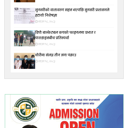
सुनसरीकाे वातावरण सहज भएपछि सुनसरी प्रशासनले
हटायाे निशेषज्ञा
साउन १८, २०८३
डिपो बास्केटबल कपको फाइनलमा प्रभात र
पाराडाइजबीच प्रतिस्पर्धा
साउन १८, २०८३
चोरीमा संलग्न तीन जना पक्राउ
साउन १८, २०८३