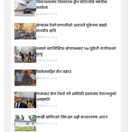
विमानस्थलमा विस्फोटक ड्रोन भेटिएपछि जर्मनीमा
सतर्कता
साउन २१, २०८३
क्षेप्यास्त्र रोक्ने प्रणालीको अभावले युक्रेनमा बढ्यो
मानवीय क्षति
साउन २१, २०८३
रुसको ब्यालिस्टिक क्षेप्यास्त्रबाट १७ युक्रेनी नागरिकको
मृत्यु
साउन २१, २०८३
पेस्तोलसहित तीन पक्राउ
साउन २१, २०८३
गाजाबाट सेना फिर्ता गर्ने अमेरिकी प्रस्तावमा नेतान्याहुको
असहमति
साउन २०, २०८३
लाखौँ खर्चिएको जिम हल अझै सञ्चालनमा आएन
साउन २०, २०८३