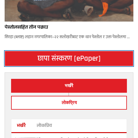
पेस्तोलसहित तीन पक्राउ
सिरहा (ब्लाष्ट) लहान नगरपालिका–२२ सलोखरीबाट एक थान पेस्तोल र उक्त पेस्तोलमा ...
छापा संस्करण [ePaper]
भर्खरै
लाेकप्रिय
भर्खरै
लोकप्रिय