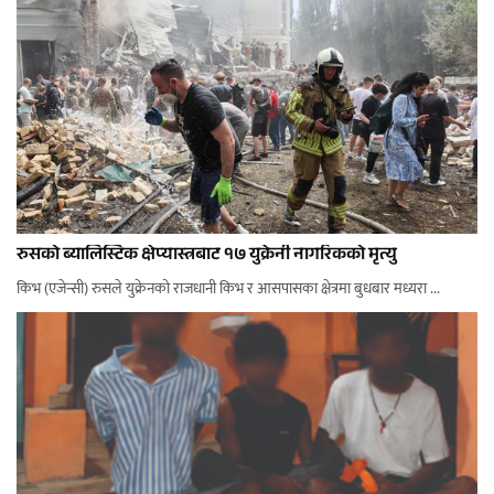
रुसको ब्यालिस्टिक क्षेप्यास्त्रबाट १७ युक्रेनी नागरिकको मृत्यु
किभ (एजेन्सी) रुसले युक्रेनको राजधानी किभ र आसपासका क्षेत्रमा बुधबार मध्यरा ...