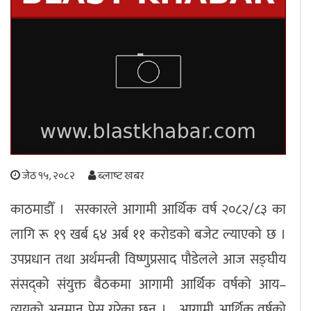
अपराध
छापा समाचार
थप विभाग
छापा संस्करण
अर्थ
बिचार
सम्पादकीय
विशेष
अन्तर्राष्ट्रिय / प्रवास
अन्तरवार्ता
संस्कृति
साहित्य
ब्लग/रिभ्यु
जेठ १५, २०८२
ब्लाष्ट खबर
राशिफल
काठमाडौँ । सरकारले आगामी आर्थिक वर्ष २०८२/८३ का
लागि रू १९ खर्ब ६४ अर्ब ११ करोडको बजेट ल्याएको छ ।
उपप्रधान तथा अर्थमन्त्री विष्णुप्रसाद पौडेलले आज सङ्घीय
संसद्को संयुक्त बैठकमा आगामी आर्थिक वर्षको आय–
व्ययको अनुमान पेस गरेका छन् । आगामी आर्थिक वर्षको