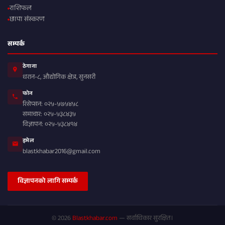
राशिफल
छापा संस्करण
सम्पर्क
ठेगाना
धरान-८, औद्योगिक क्षेत्र, सुनसरी
फोन
रिसेप्सन: ०२५-५७५४५८
समाचार: ०२५-५३८४३५
विज्ञापन: ०२५-५३८४१४
इमेल
blastkhabar2016@gmail.com
विज्ञापनको लागि सम्पर्क
© 2026
Blastkhabar.com
— सर्वाधिकार सुरक्षित।