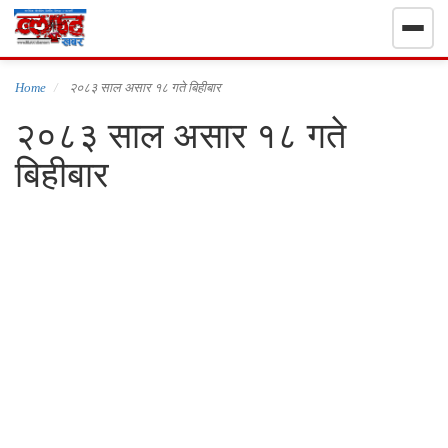
गृहपृष्ठ
Home
२०८३ साल असार १८ गते बिहीबार
२०८३ साल असार १८ गते
निर्वाचन खबर
बिहीबार
समाचार
राजनीति
राष्ट्रिय
खेलकुद
स्वास्थ्य