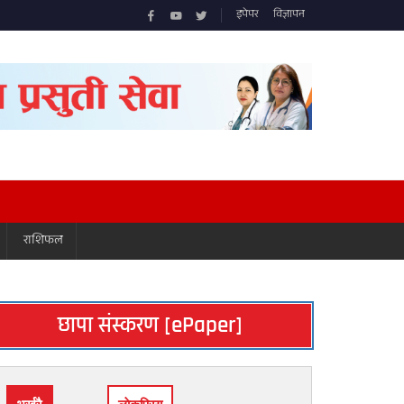
इपेपर
विज्ञापन
राशिफल
छापा संस्करण [ePaper]