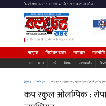
सर्वाधिक लोकप्रिय, निर्भीक, निष्पक्ष र पारदर्शी
गृहपृष्ठ
निर्वाचन खबर
समाचार
राजनीति
छापा संस्करण
अर्थ
बिचार
सम्पादकीय
विशे
Home
खेलकुद
कप स्कुल ओलम्पिक : सेपाकताक्रोमा लिगामेन्ट स्कुल
कप स्कुल ओलम्पिक : सेपाक