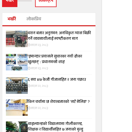
भर्खरै
लाेकप्रिय
भर्खरै
लोकप्रिय
धरान बजार अनुगमन: अनधिकृत ग्यास बिक्री
गर्ने व्यवसायीलाई स्पष्टीकरण माग
साउन २३, २०८३
‘इमान्दार प्रयासले सुधारका नयाँ ढोका
खुल्छन्’ : प्रधानमन्त्री शाह
साउन २३, २०८३
६ सय ४७ केजी गाँजासहित २ जना पक्राउ
साउन २२, २०८३
किन चर्चामा छ शेयरबजारको ‘सर्ट सेलिङ’ ?
साउन २२, २०८३
थाइल्यान्डको विद्यालयमा गोलीकाण्ड,
शिक्षक र विद्यार्थीसहित ७ जनाको मृत्यु