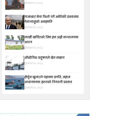
साउन २१, २०८३
गाजाबाट सेना फिर्ता गर्ने अमेरिकी प्रस्तावमा
नेतान्याहुको असहमति
साउन २०, २०८३
लाखौँ खर्चिएको जिम हल अझै सञ्चालनमा
आएन
साउन २०, २०८३
औद्योगिक प्रदूषणले खेत सखाप
साउन २०, २०८३
होर्मुज खुलाउने पहलमा प्रगति, जहाज
आवागमनमा इरानको निगरानी प्रस्ताव
साउन २०, २०८३