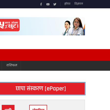
इपेपर
विज्ञापन
राशिफल
छापा संस्करण [ePaper]