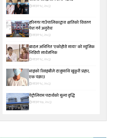
साउन १८, २०८३
हरिनगर गाउँपालिकाद्वारा क्षतिको विवरण
पेश गर्न अनुरोध
साउन १८, २०८३
बादल अभिनित ‘एकोहोरो माया’ को म्युजिक
भिडियो सार्वजनिक
साउन १८, २०८३
भाइको रिसइबीले दाजुमाथि खुकुरी प्रहार,
एक पक्राउ
साउन १८, २०८३
पेट्रोलियम पदार्थको मूल्य वृद्धि
साउन १७, २०८३