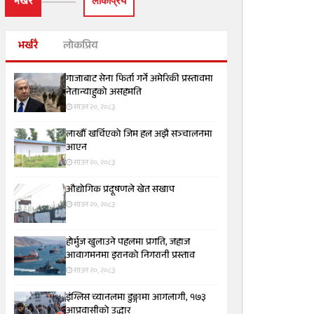
भर्खरै
लाेकप्रिय
भर्खरै
लोकप्रिय
गाजाबाट सेना फिर्ता गर्ने अमेरिकी प्रस्तावमा
नेतान्याहुको असहमति
साउन २०, २०८३
लाखौँ खर्चिएको जिम हल अझै सञ्चालनमा
आएन
साउन २०, २०८३
औद्योगिक प्रदूषणले खेत सखाप
साउन २०, २०८३
होर्मुज खुलाउने पहलमा प्रगति, जहाज
आवागमनमा इरानको निगरानी प्रस्ताव
साउन २०, २०८३
इंग्लिस च्यानलमा डुङ्गामा आगलागी, १७३
आप्रवासीको उद्धार