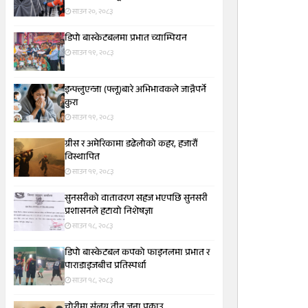
साउन २०, २०८३
डिपो बास्केटबलमा प्रभात च्याम्पियन
साउन १९, २०८३
इन्फ्लुएन्जा (फ्लू)बारे अभिभावकले जान्नैपर्ने
कुरा
साउन १९, २०८३
ग्रीस र अमेरिकामा डढेलोको कहर, हजारौं
विस्थापित
साउन १९, २०८३
सुनसरीकाे वातावरण सहज भएपछि सुनसरी
प्रशासनले हटायाे निशेषज्ञा
साउन १८, २०८३
डिपो बास्केटबल कपको फाइनलमा प्रभात र
पाराडाइजबीच प्रतिस्पर्धा
साउन १८, २०८३
चोरीमा संलग्न तीन जना पक्राउ