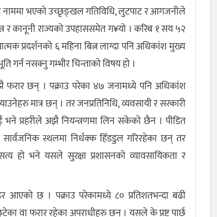
को नाममा भएको उच्छृङ्खल गतिविधि, लुटपाट र आगजनीले
ंयन्त्र र कानूनी राज्यको उपहाससमेत ग¥यो । करिब १ सय ५२
सात्मक प्रदर्शनको ६ महिना बित्न लाग्दा पनि अधिकांश मुख्य
भूति गर्न नसक्नु गम्भीर चिन्ताको विषय हो ।
झै फरार छन् । पक्राउ परेका ४७ जनामध्ये पनि अधिकांश
पु¥याउनेहरु मात्र छन् । तर जनप्रतिनिधि, व्यवसायी र सरकारी
भने प्रहरीले अझै नियन्त्रणमा लिन सकेको छैन । पीडित
 सार्वजनिक स्थलमा निर्धक्क हिँडडुल गरिरहेका छन् तर
त्य हो भने यसले सुरक्षा प्रशासनको व्यावसायिकता र
िर आएको छ । पक्राउ परेकामध्ये ८० प्रतिशतभन्दा बढी
छुटेका वा फरार रहेका अपराधीहरु छन् । यसले के प्रष्ट पार्छ