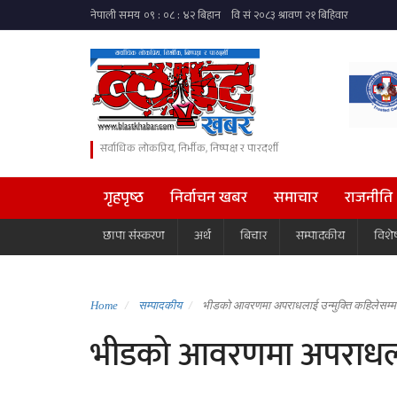
सर्वाधिक लोकप्रिय, निर्भीक, निष्पक्ष र पारदर्शी
गृहपृष्ठ
निर्वाचन खबर
समाचार
राजनीति
छापा संस्करण
अर्थ
बिचार
सम्पादकीय
विशे
Home
सम्पादकीय
भीडको आवरणमा अपराधलाई उन्मुक्ति कहिलेसम्म
भीडको आवरणमा अपराधलाई 