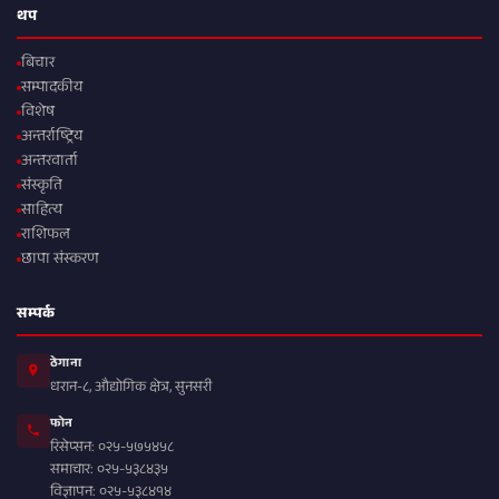
थप
बिचार
सम्पादकीय
विशेष
अन्तर्राष्ट्रिय
अन्तरवार्ता
संस्कृति
साहित्य
राशिफल
छापा संस्करण
सम्पर्क
ठेगाना
धरान-८, औद्योगिक क्षेत्र, सुनसरी
फोन
रिसेप्सन: ०२५-५७५४५८
समाचार: ०२५-५३८४३५
विज्ञापन: ०२५-५३८४१४