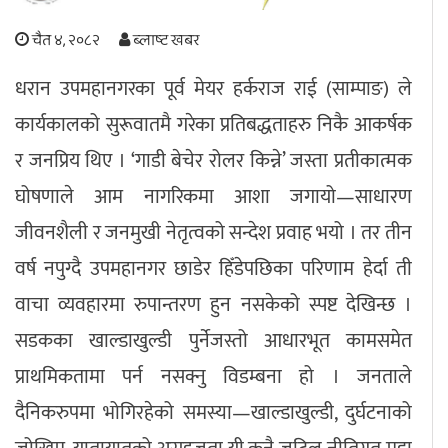
अपराध
चैत ४, २०८२
ब्लाष्ट खबर
धरान उपमहानगरका पूर्व मेयर हर्कराज राई (साम्पाङ) ले
छापा समाचार
कार्यकालको सुरूवातमै गरेका प्रतिबद्धताहरु निकै आकर्षक
थप विभाग
र जनप्रिय थिए । ‘गाडी बेचेर रोलर किन्ने’ जस्ता प्रतीकात्मक
छापा संस्करण
अर्थ
बिचार
सम्पादकीय
विशेष
घोषणाले आम नागरिकमा आशा जगायो—साधारण
अन्तर्राष्ट्रिय / प्रवास
अन्तरवार्ता
संस्कृति
साहित्य
ब्लग/रिभ्यु
जीवनशैली र जनमुखी नेतृत्वको सन्देश प्रवाह भयो । तर तीन
राशिफल
वर्ष नपुग्दै उपमहानगर छाडेर हिँडेपछिका परिणाम हेर्दा ती
वाचा व्यवहारमा रुपान्तरण हुन नसकेको स्पष्ट देखिन्छ ।
सडकका खाल्डाखुल्डी पुर्नेजस्तो आधारभूत कामसमेत
प्राथमिकतामा पर्न नसक्नु विडम्बना हो । जनताले
दैनिकरुपमा भोगिरहेको समस्या—खाल्डाखुल्डी, दुर्घटनाको