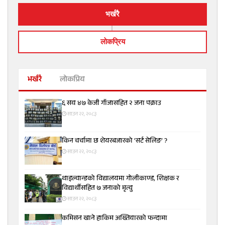
भर्खरै
लाेकप्रिय
भर्खरै
लोकप्रिय
६ सय ४७ केजी गाँजासहित २ जना पक्राउ
साउन २२, २०८३
किन चर्चामा छ शेयरबजारको ‘सर्ट सेलिङ’ ?
साउन २२, २०८३
थाइल्यान्डको विद्यालयमा गोलीकाण्ड, शिक्षक र
विद्यार्थीसहित ७ जनाको मृत्यु
साउन २२, २०८३
कमिसन खाने हाकिम अख्तियारको फन्दामा