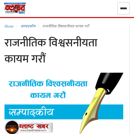
गृहपृष्ठ
Home
सम्पादकीय
राजनीतिक विश्वसनीयता कायम गरौं
राजनीतिक विश्वसनीयता
निर्वाचन खबर
कायम गरौं
समाचार
राजनीति
राष्ट्रिय
खेलकुद
स्वास्थ्य