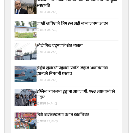
गाजाबाट सेना फिर्ता गर्ने अमेरिकी प्रस्तावमा नेतान्याहुको
असहमति
साउन २०, २०८३
लाखौँ खर्चिएको जिम हल अझै सञ्चालनमा आएन
साउन २०, २०८३
औद्योगिक प्रदूषणले खेत सखाप
साउन २०, २०८३
होर्मुज खुलाउने पहलमा प्रगति, जहाज आवागमनमा
इरानको निगरानी प्रस्ताव
साउन २०, २०८३
इंग्लिस च्यानलमा डुङ्गामा आगलागी, १७३ आप्रवासीको
उद्धार
साउन २०, २०८३
डिपो बास्केटबलमा प्रभात च्याम्पियन
साउन १९, २०८३