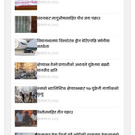
साउन २१, २०८३
धरानबाट लागूऔषधसहित पाँच जना पक्राउ
साउन २१, २०८३
विमानस्थलमा विस्फोटक ड्रोन भेटिएपछि जर्मनीमा
सतर्कता
साउन २१, २०८३
क्षेप्यास्त्र रोक्ने प्रणालीको अभावले युक्रेनमा बढ्यो
मानवीय क्षति
साउन २१, २०८३
रुसको ब्यालिस्टिक क्षेप्यास्त्रबाट १७ युक्रेनी नागरिकको
मृत्यु
साउन २१, २०८३
पेस्तोलसहित तीन पक्राउ
साउन २१, २०८३