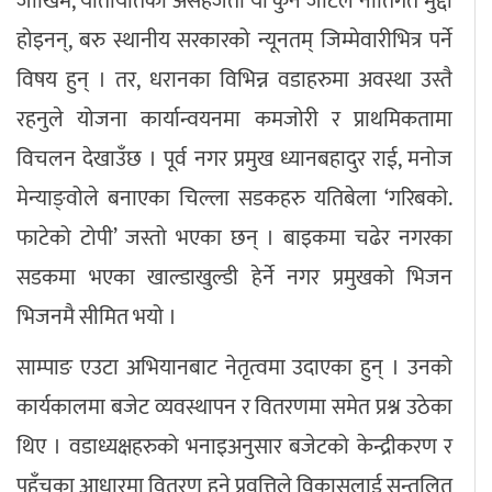
जोखिम, यातायातको असहजता यी कुनै जटिल नीतिगत मुद्दा
होइनन्, बरु स्थानीय सरकारको न्यूनतम् जिम्मेवारीभित्र पर्ने
विषय हुन् । तर, धरानका विभिन्न वडाहरुमा अवस्था उस्तै
रहनुले योजना कार्यान्वयनमा कमजोरी र प्राथमिकतामा
विचलन देखाउँछ । पूर्व नगर प्रमुख ध्यानबहादुर राई, मनोज
मेन्याङ्वोले बनाएका चिल्ला सडकहरु यतिबेला ‘गरिबको.
फाटेको टोपी’ जस्तो भएका छन् । बाइकमा चढेर नगरका
सडकमा भएका खाल्डाखुल्डी हेर्ने नगर प्रमुखको भिजन
भिजनमै सीमित भयो ।
साम्पाङ एउटा अभियानबाट नेतृत्वमा उदाएका हुन् । उनको
कार्यकालमा बजेट व्यवस्थापन र वितरणमा समेत प्रश्न उठेका
थिए । वडाध्यक्षहरुको भनाइअनुसार बजेटको केन्द्रीकरण र
पहुँचका आधारमा वितरण हुने प्रवृत्तिले विकासलाई सन्तुलित