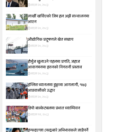
साउन २०, २०८३
लाखौँ खर्चिएको जिम हल अझै सञ्चालनमा
आएन
साउन २०, २०८३
औद्योगिक प्रदूषणले खेत सखाप
साउन २०, २०८३
होर्मुज खुलाउने पहलमा प्रगति, जहाज
आवागमनमा इरानको निगरानी प्रस्ताव
साउन २०, २०८३
इंग्लिस च्यानलमा डुङ्गामा आगलागी, १७३
आप्रवासीको उद्धार
साउन २०, २०८३
डिपो बास्केटबलमा प्रभात च्याम्पियन
साउन १९, २०८३
इन्फ्लुएन्जा (फ्लू)बारे अभिभावकले जान्नैपर्ने