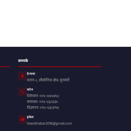
सम्पर्क
ठेगाना
धरान-८, औद्योगिक क्षेत्र, सुनसरी
फोन
रिसेप्सन: ०२५-५७५४५८
समाचार: ०२५-५३८४३५
विज्ञापन: ०२५-५३८४१४
इमेल
blastkhabar2016@gmail.com