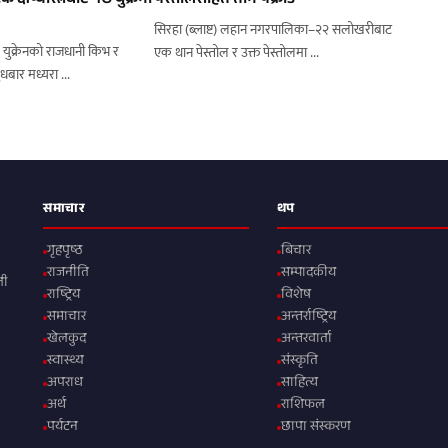
 क्षेप्यास्त्रबाट १७ युक्रेनी
पेस्तोलसहित तीन पक्राउ
सिरहा (ब्लाष्ट) लहान नगरपालिका–२२ सलोखरीबाट
 युक्रेनको राजधानी किभ र
एक थान पेस्तोल र उक्त पेस्तोलमा ...
धबार मध्यरा ...
समाचार
थप
गृहपृष्ठ
बिचार
राजनीति
सम्पादकीय
ली
राष्ट्रिय
विशेष
समाचार
अन्तर्राष्ट्रिय
खेलकुद
अन्तरवार्ता
स्वास्थ्य
संस्कृति
अपराध
साहित्य
अर्थ
राशिफल
पर्यटन
छापा संस्करण