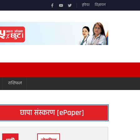
इपेपर
विज्ञापन
राशिफल
छापा संस्करण [ePaper]