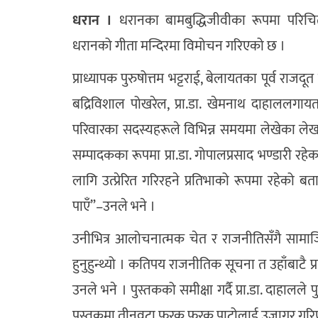
धरान ।
धरानका बामबुद्धिजीवीका रूपमा परिचित रहे
धरानको गीता मन्दिरमा विमोचन गरिएको छ ।
प्राध्यापक पुरुषोत्तम भट्टराई, बेलायतका पूर्व राजदूत एवम
बद्रिविशाल पोखरेल, प्रा.डा. खेमनाथ दाहाललगाय
परिवारका सदस्यहरूले विभिन्न समयमा लेखेका लेख
सम्पादकका रूपमा प्रा.डा. गोपालप्रसाद भण्डारी र
लागि उत्प्रेरित गरिरहने प्रतिभाको रूपमा रहेको बत
पाएँ”–उनले भने ।
उनीभित्र आलोचनात्मक चेत र राजनीतिसँगै सामाज
हुनुहुन्थ्यो । कतिपय राजनीतिक सूचना त उहाँबाटै प्रा
उनले भने । पुस्तकको समीक्षा गर्दै प्रा.डा. दाह
पुस्तकमा तीनवटा फरक फरक पाटोलाई उजागर गरि