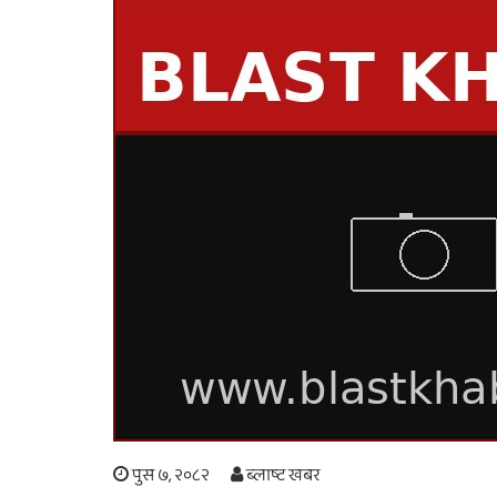
पुस ७, २०८२
ब्लाष्ट खबर