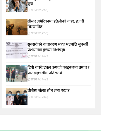
कुरा
साउन १९, २०८३
ग्रीस र अमेरिकामा डढेलोको कहर, हजारौं
विस्थापित
साउन १९, २०८३
सुनसरीकाे वातावरण सहज भएपछि सुनसरी
प्रशासनले हटायाे निशेषज्ञा
साउन १८, २०८३
डिपो बास्केटबल कपको फाइनलमा प्रभात र
पाराडाइजबीच प्रतिस्पर्धा
साउन १८, २०८३
चोरीमा संलग्न तीन जना पक्राउ
साउन १८, २०८३