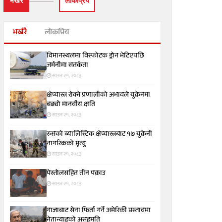
भर्खरै
लाेकप्रिय
भर्खरै
लोकप्रिय
विमानस्थलमा विस्फोटक ड्रोन भेटिएपछि
जर्मनीमा सतर्कता
साउन २१, २०८३
क्षेप्यास्त्र रोक्ने प्रणालीको अभावले युक्रेनमा
बढ्यो मानवीय क्षति
साउन २१, २०८३
रुसको ब्यालिस्टिक क्षेप्यास्त्रबाट १७ युक्रेनी
नागरिकको मृत्यु
साउन २१, २०८३
पेस्तोलसहित तीन पक्राउ
साउन २१, २०८३
गाजाबाट सेना फिर्ता गर्ने अमेरिकी प्रस्तावमा
नेतान्याहुको असहमति