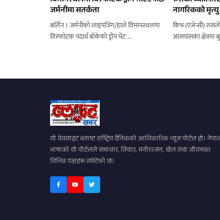
विमानस्थलमा विस्फोटक ड्रोन भेटिएपछि
रुसको ब्यालिस्टिक
जर्मनीमा सतर्कता
नागरिकको मृत्यु
बर्लिन । जर्मनीको लाइपजिग/हाले विमानस्थलमा
किभ (एजेन्सी) रुसले
विस्फोटक पदार्थ बोकेको ड्रोन भेट ...
आसपासका क्षेत्रमा बु
यो वेवसाइट ब्लाष्ट राष्ट्रिय दैनिकको आधिकारिक न्यूज पोर्टल हो। नेपा
भाषाको यो पोर्टलले समाचार, विचार, मनोरञ्जन, खेल तथा जीवनका
विभिन्न पक्षहरू समेटेको छ।