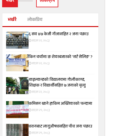
भर्खरै
लाेकप्रिय
भर्खरै
लोकप्रिय
६ सय ४७ केजी गाँजासहित २ जना पक्राउ
साउन २२, २०८३
किन चर्चामा छ शेयरबजारको ‘सर्ट सेलिङ’ ?
साउन २२, २०८३
थाइल्यान्डको विद्यालयमा गोलीकाण्ड,
शिक्षक र विद्यार्थीसहित ७ जनाको मृत्यु
साउन २२, २०८३
कमिसन खाने हाकिम अख्तियारको फन्दामा
साउन २१, २०८३
धरानबाट लागूऔषधसहित पाँच जना पक्राउ
साउन २१, २०८३