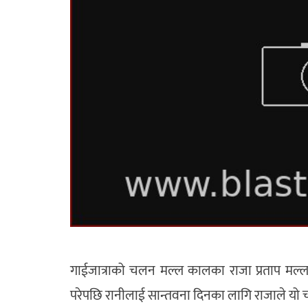
गाईजात्राको चलन मल्ल कालका राजा प्रताप मल्
परेपछि रानीलाई सान्तवना दिनका लागि राजाले यो