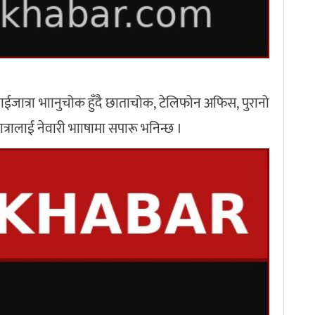
ईजात्रा भाानुचोक हुँदै छाताचोक, टेलिफोन अफिस, पुरानो
त्रालाई नेवारी भााषामा सपारू भनिन्छ ।