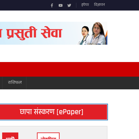
इपेपर
विज्ञापन
राशिफल
छापा संस्करण [ePaper]