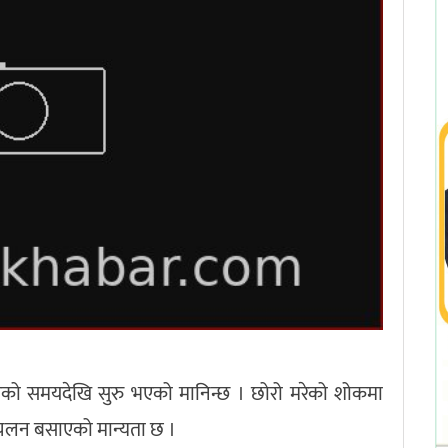
लको समयदेखि सुरु भएको मानिन्छ । छोरो मरेको शोकमा
 चलन बसाएको मान्यता छ ।