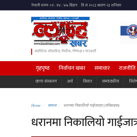
सर्वाधिक लोकप्रिय, निर्भीक, निष्पक्ष र पारदर्शी
गृहपृष्ठ
निर्वाचन खबर
समाचार
राजनीति
छापा संस्करण
अर्थ
बिचार
सम्पादकीय
विशे
Home
समाज
धरानमा निकालियो गाईजात्रा (तस्बिरहरू)
धरानमा निकालियो गाईजात्र