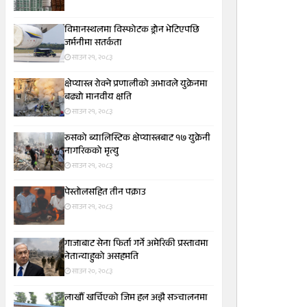
विमानस्थलमा विस्फोटक ड्रोन भेटिएपछि
जर्मनीमा सतर्कता
साउन २१, २०८३
क्षेप्यास्त्र रोक्ने प्रणालीको अभावले युक्रेनमा
बढ्यो मानवीय क्षति
साउन २१, २०८३
रुसको ब्यालिस्टिक क्षेप्यास्त्रबाट १७ युक्रेनी
नागरिकको मृत्यु
साउन २१, २०८३
पेस्तोलसहित तीन पक्राउ
साउन २१, २०८३
गाजाबाट सेना फिर्ता गर्ने अमेरिकी प्रस्तावमा
नेतान्याहुको असहमति
साउन २०, २०८३
लाखौँ खर्चिएको जिम हल अझै सञ्चालनमा