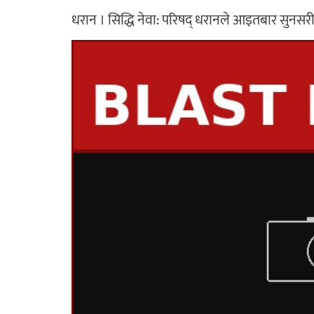
धरान । सिद्धि नेवा: परिषद् धरानले आइतबार सुनस