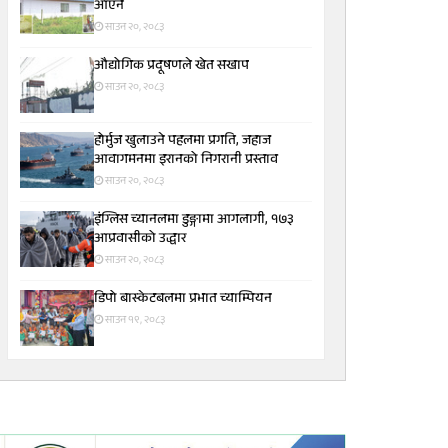
आएन
साउन २०, २०८३
औद्योगिक प्रदूषणले खेत सखाप
साउन २०, २०८३
होर्मुज खुलाउने पहलमा प्रगति, जहाज
आवागमनमा इरानको निगरानी प्रस्ताव
साउन २०, २०८३
इंग्लिस च्यानलमा डुङ्गामा आगलागी, १७३
आप्रवासीको उद्धार
साउन २०, २०८३
डिपो बास्केटबलमा प्रभात च्याम्पियन
साउन १९, २०८३