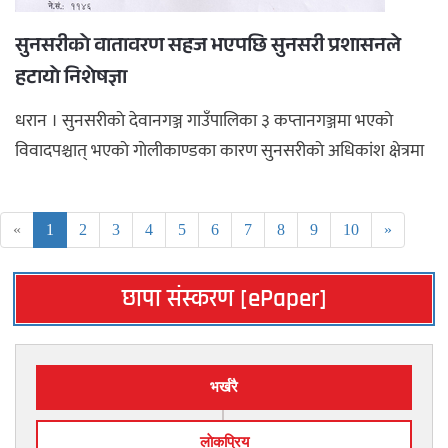
सुनसरीकाे वातावरण सहज भएपछि सुनसरी प्रशासनले
हटायाे निशेषज्ञा
धरान । सुनसरीकाे देवानगञ्ज गाउँपालिका ३ कप्तानगञ्जमा भएकाे
विवादपश्चात् भएकाे गाेलीकाण्डका कारण सुनसरीकाे अधिकांश क्षेत्रमा
ल ...
«
1
2
3
4
5
6
7
8
9
10
»
छापा संस्करण [ePaper]
भर्खरै
लाेकप्रिय