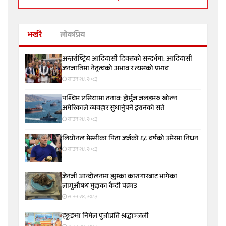
भर्खरै
लोकप्रिय
अन्तर्राष्ट्रिय आदिवासी दिवसको सन्दर्भमा: आदिवासी
जनजातिमा नेतृत्वको अभाव र त्यसको प्रभाव
साउन २४, २०८३
पश्चिम एसियामा तनाव: होर्मुज जलडमरु खोल्न
अमेरिकाले व्यवहार सुधार्नुपर्ने इरानको सर्त
साउन २४, २०८३
लियोनल मेस्सीका पिता जर्जको ६८ वर्षको उमेरमा निधन
साउन २४, २०८३
जेनजी आन्दोलनमा झुम्का कारागारबाट भागेका
लागूऔषध मुद्दाका कैदी पक्राउ
साउन २४, २०८३
हङ्कङमा निर्मल पुर्जाप्रति श्रद्धाञ्जली