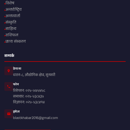
विशेष
अन्तर्राष्ट्रिय
अन्तरवार्ता
संस्कृति
साहित्य
राशिफल
छापा संस्करण
सम्पर्क
ठेगाना
धरान-८, औद्योगिक क्षेत्र, सुनसरी
फोन
रिसेप्सन: ०२५-५७५४५८
समाचार: ०२५-५३८४३५
विज्ञापन: ०२५-५३८४१४
इमेल
blastkhabar2016@gmail.com