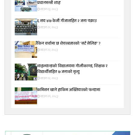
प्रधानमन्त्री शाह
साउन २३, २०८३
६ सय ४७ केजी गाँजासहित २ जना पक्राउ
साउन २२, २०८३
किन चर्चामा छ शेयरबजारको ‘सर्ट सेलिङ’ ?
साउन २२, २०८३
थाइल्यान्डको विद्यालयमा गोलीकाण्ड, शिक्षक र
विद्यार्थीसहित ७ जनाको मृत्यु
साउन २२, २०८३
कमिसन खाने हाकिम अख्तियारको फन्दामा
साउन २१, २०८३