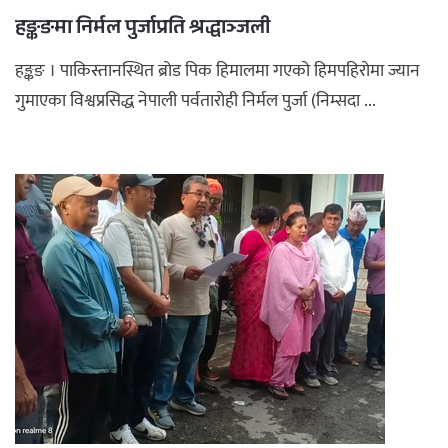
हङ्कङमा निर्मल पुर्जाप्रति श्रद्धाञ्जली
अपराध
हङ्कङ । पाकिस्तानस्थित ब्रोड पिक हिमालमा गएको हिमपहिरोमा ज्यान
छापा समाचार
गुमाएका विश्वप्रसिद्ध नेपाली पर्वतारोही निर्मल पुर्जा (निम्सदा ...
थप विभाग
छापा संस्करण
अर्थ
बिचार
सम्पादकीय
विशेष
अन्तर्राष्ट्रिय / प्रवास
अन्तरवार्ता
संस्कृति
साहित्य
ब्लग/रिभ्यु
राशिफल