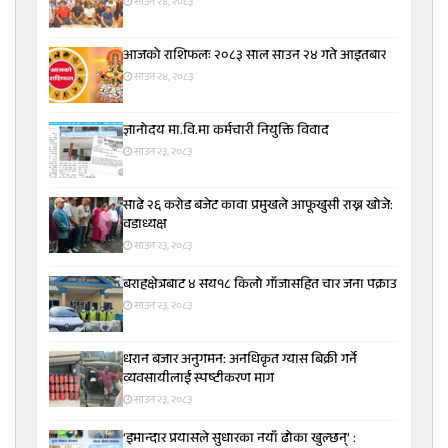
साउन २४, २०८३
आजको राशिफलः २०८३ साल साउन २४ गते आइतबार
साउन २४, २०८३
ज्ञानोदय मा.वि.मा कर्मचारी नियुक्ति विवाद
साउन २३, २०८३
साढे २६ करोड बजेट कावा प्रमुखले आफूखुसी राख्न खोजे:
वडाध्यक्ष
साउन २३, २०८३
बराहक्षेत्रबाट ४ सय१८ किलो गाँजासहित चार जना पक्राउ
साउन २३, २०८३
धरान बजार अनुगमन: अनधिकृत ग्यास बिक्री गर्ने
व्यवसायीलाई स्पष्टीकरण माग
साउन २३, २०८३
‘इमान्दार प्रयासले सुधारका नयाँ ढोका खुल्छन्’ :