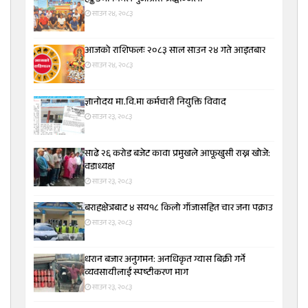
साउन २४, २०८३
आजको राशिफलः २०८३ साल साउन २४ गते आइतबार
साउन २४, २०८३
ज्ञानोदय मा.वि.मा कर्मचारी नियुक्ति विवाद
साउन २३, २०८३
साढे २६ करोड बजेट कावा प्रमुखले आफूखुसी राख्न खोजे:
वडाध्यक्ष
साउन २३, २०८३
बराहक्षेत्रबाट ४ सय१८ किलो गाँजासहित चार जना पक्राउ
साउन २३, २०८३
धरान बजार अनुगमन: अनधिकृत ग्यास बिक्री गर्ने
व्यवसायीलाई स्पष्टीकरण माग
साउन २३, २०८३