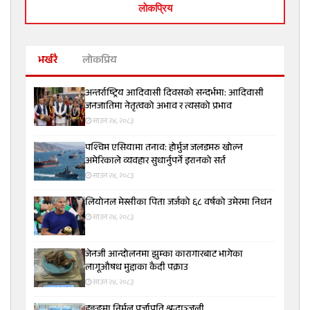
लाेकप्रिय
भर्खरै
लोकप्रिय
अन्तर्राष्ट्रिय आदिवासी दिवसको सन्दर्भमा: आदिवासी
जनजातिमा नेतृत्वको अभाव र त्यसको प्रभाव
साउन २४, २०८३
पश्चिम एसियामा तनाव: होर्मुज जलडमरु खोल्न
अमेरिकाले व्यवहार सुधार्नुपर्ने इरानको सर्त
साउन २४, २०८३
लियोनल मेस्सीका पिता जर्जको ६८ वर्षको उमेरमा निधन
साउन २४, २०८३
जेनजी आन्दोलनमा झुम्का कारागारबाट भागेका
लागूऔषध मुद्दाका कैदी पक्राउ
साउन २४, २०८३
हङ्कङमा निर्मल पुर्जाप्रति श्रद्धाञ्जली