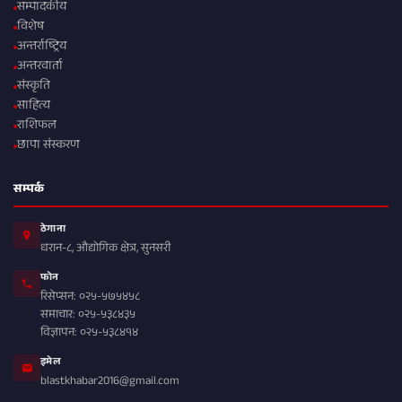
सम्पादकीय
विशेष
अन्तर्राष्ट्रिय
अन्तरवार्ता
संस्कृति
साहित्य
राशिफल
छापा संस्करण
सम्पर्क
ठेगाना
धरान-८, औद्योगिक क्षेत्र, सुनसरी
फोन
रिसेप्सन: ०२५-५७५४५८
समाचार: ०२५-५३८४३५
विज्ञापन: ०२५-५३८४१४
इमेल
blastkhabar2016@gmail.com