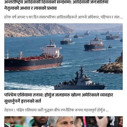
अन्तर्राष्ट्रिय आदिवासी दिवसको सन्दर्भमा: आदिवासी जनजातिमा
नेतृत्वको अभाव र त्यसको प्रभाव
हरेक वर्ष अगस्ट ९ का दिन संसारभरिका आदिवासीहरूले आफ्नो अधिकार, पहिचान र संस ...
पश्चिम एसियामा तनाव: होर्मुज जलडमरु खोल्न अमेरिकाले व्यवहार
सुधार्नुपर्ने इरानको सर्त
तेहरान । पश्चिम एसियामा जारी युद्धका बीच रणनीतिक रूपमा महत्त्वपूर्ण होर्मुज ...