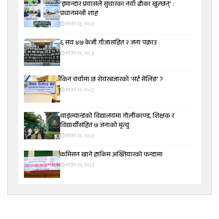
‘इमान्दार प्रयासले सुधारका नयाँ ढोका खुल्छन्’ :
प्रधानमन्त्री शाह
साउन २३, २०८३
६ सय ४७ केजी गाँजासहित २ जना पक्राउ
साउन २२, २०८३
किन चर्चामा छ शेयरबजारको ‘सर्ट सेलिङ’ ?
साउन २२, २०८३
थाइल्यान्डको विद्यालयमा गोलीकाण्ड, शिक्षक र
विद्यार्थीसहित ७ जनाको मृत्यु
साउन २२, २०८३
कमिसन खाने हाकिम अख्तियारको फन्दामा
साउन २१, २०८३