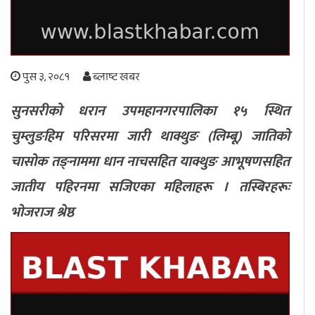
अपराध
छापा समाचार
पुस ३, २०८१
ब्लाष्ट खबर
सुनसरीको धरान उपमहानगरपालिका १५ स्थित
थप विभाग
चुम्लुङहिम परिसरमा जारी थाक्थुङ (लिम्बू) जातिको
छापा संस्करण
अर्थ
बिचार
सम्पादकीय
विशेष
चासोक तङ्नाममा धान नाचसहित याक्थुङ आभूषणसहित
अन्तर्राष्ट्रिय / प्रवास
अन्तरवार्ता
संस्कृति
साहित्य
ब्लग/रिभ्यु
जातीय पहिरनमा सजिएका महिलाहरू । तस्बिरहरूः
राशिफल
भोजराज श्रेष्ठ