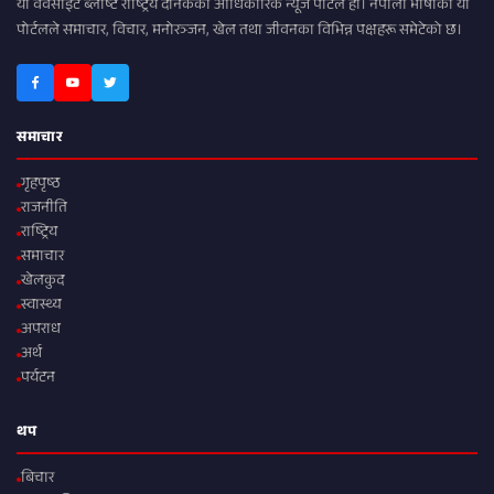
यो वेवसाइट ब्लाष्ट राष्ट्रिय दैनिकको आधिकारिक न्यूज पोर्टल हो। नेपाली भाषाको यो
पोर्टलले समाचार, विचार, मनोरञ्जन, खेल तथा जीवनका विभिन्न पक्षहरू समेटेको छ।
समाचार
गृहपृष्ठ
राजनीति
राष्ट्रिय
समाचार
खेलकुद
स्वास्थ्य
अपराध
अर्थ
पर्यटन
थप
बिचार