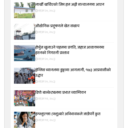
लाखौँ खर्चिएको जिम हल अझै सञ्चालनमा आएन
साउन २०, २०८३
औद्योगिक प्रदूषणले खेत सखाप
साउन २०, २०८३
होर्मुज खुलाउने पहलमा प्रगति, जहाज आवागमनमा
इरानको निगरानी प्रस्ताव
साउन २०, २०८३
इंग्लिस च्यानलमा डुङ्गामा आगलागी, १७३ आप्रवासीको
उद्धार
साउन २०, २०८३
डिपो बास्केटबलमा प्रभात च्याम्पियन
साउन १९, २०८३
इन्फ्लुएन्जा (फ्लू)बारे अभिभावकले जान्नैपर्ने कुरा
साउन १९, २०८३