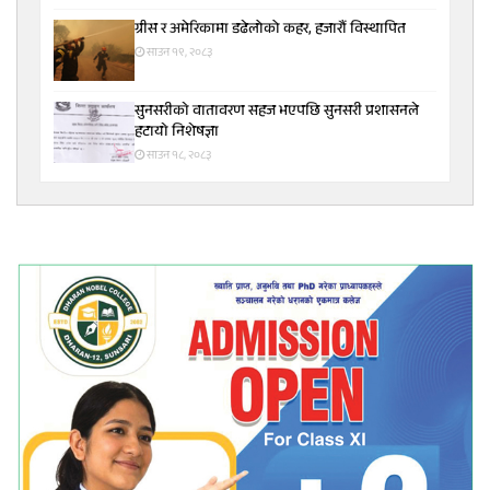
ग्रीस र अमेरिकामा डढेलोको कहर, हजारौं विस्थापित
साउन १९, २०८३
सुनसरीकाे वातावरण सहज भएपछि सुनसरी प्रशासनले
हटायाे निशेषज्ञा
साउन १८, २०८३