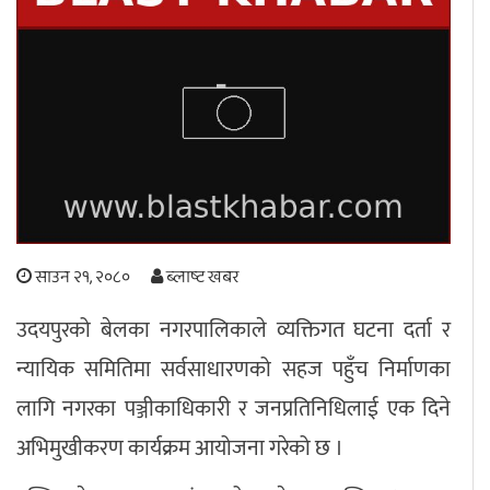
अपराध
छापा समाचार
थप विभाग
छापा संस्करण
अर्थ
बिचार
सम्पादकीय
विशेष
अन्तर्राष्ट्रिय / प्रवास
अन्तरवार्ता
संस्कृति
साहित्य
ब्लग/रिभ्यु
साउन २१, २०८०
ब्लाष्ट खबर
राशिफल
उदयपुरको बेलका नगरपालिकाले व्यक्तिगत घटना दर्ता र
न्यायिक समितिमा सर्वसाधारणको सहज पहुँच निर्माणका
लागि नगरका पञ्जीकाधिकारी र जनप्रतिनिधिलाई एक दिने
अभिमुखीकरण कार्यक्रम आयोजना गरेको छ ।