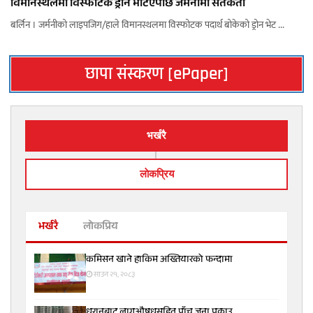
विमानस्थलमा विस्फोटक ड्रोन भेटिएपछि जर्मनीमा सतर्कता
बर्लिन । जर्मनीको लाइपजिग/हाले विमानस्थलमा विस्फोटक पदार्थ बोकेको ड्रोन भेट ...
छापा संस्करण [ePaper]
भर्खरै
लाेकप्रिय
भर्खरै
लोकप्रिय
कमिसन खाने हाकिम अख्तियारको फन्दामा
साउन २१, २०८३
धरानबाट लागूऔषधसहित पाँच जना पक्राउ