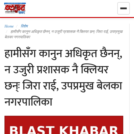
गृहपृष्ठ
Home
विशेष
हामीसँग कानुन अधिकृत छैनन्, न उजुरी प्रशासक नै क्लियर छन्ः जिरा राई, उपप्रमुख
बेलका नगरपालिका
निर्वाचन खबर
हामीसँग कानुन अधिकृत छैनन्,
समाचार
न उजुरी प्रशासक नै क्लियर
राजनीति
छन्ः जिरा राई, उपप्रमुख बेलका
राष्ट्रिय
नगरपालिका
खेलकुद
स्वास्थ्य