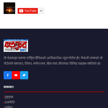
यो वेवसाइट ब्लाष्ट राष्ट्रिय दैनिकको आधिकारिक न्यूज पोर्टल हो। नेपाली भाषाको यो
पोर्टलले समाचार, विचार, मनोरञ्जन, खेल तथा जीवनका विभिन्न पक्षहरू समेटेको छ।
समाचार
गृहपृष्ठ
राजनीति