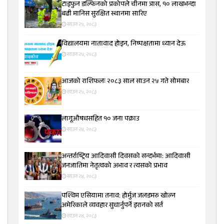
टाइफुन डल्फिनको प्रकोपले चीनमा त्रास, १० लाखभन्दा
बढी मानिस सुरक्षित स्थानमा सारिए
साउन २५, २०८३
विद्यालयमा नातावाद होइन, निष्पक्षतामा ध्यान देऊ
साउन २५, २०८३
आजको राशिफलः २०८३ साल साउन २५ गते सोमबार
साउन २५, २०८३
लागूऔषधसहित १० जना पक्राउ
साउन २४, २०८३
अन्तर्राष्ट्रिय आदिवासी दिवसको सन्दर्भमा: आदिवासी
जनजातिमा नेतृत्वको अभाव र त्यसको प्रभाव
साउन २४, २०८३
पश्चिम एसियामा तनाव: होर्मुज जलडमरु खोल्न
अमेरिकाले व्यवहार सुधार्नुपर्ने इरानको सर्त
साउन २४, २०८३