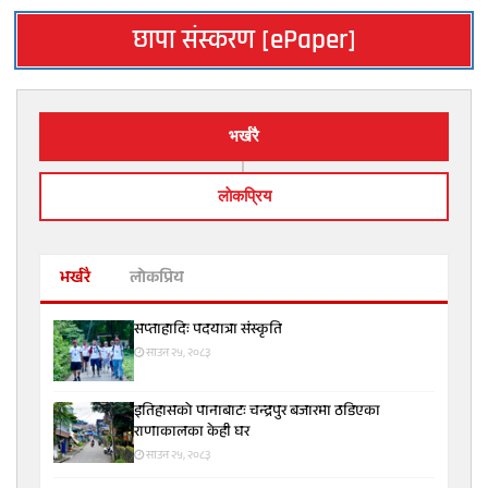
छापा संस्करण [ePaper]
भर्खरै
लाेकप्रिय
भर्खरै
लोकप्रिय
सप्ताहादिः पदयात्रा संस्कृति
साउन २५, २०८३
इतिहासको पानाबाटः चन्द्रपुर बजारमा ठडिएका
राणाकालका केही घर
साउन २५, २०८३