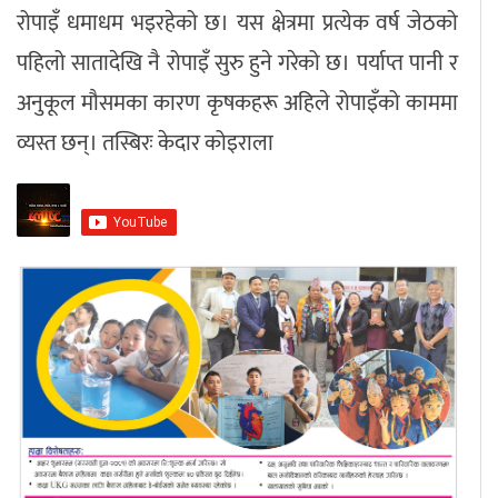
रोपाइँ धमाधम भइरहेको छ। यस क्षेत्रमा प्रत्येक वर्ष जेठको
अपराध
पहिलो सातादेखि नै रोपाइँ सुरु हुने गरेको छ। पर्याप्त पानी र
अनुकूल मौसमका कारण कृषकहरू अहिले रोपाइँको काममा
छापा समाचार
व्यस्त छन्। तस्बिरः केदार कोइराला
थप विभाग
छापा संस्करण
अर्थ
बिचार
सम्पादकीय
विशेष
अन्तर्राष्ट्रिय / प्रवास
अन्तरवार्ता
संस्कृति
साहित्य
ब्लग/रिभ्यु
राशिफल