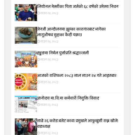
लियोनल मेस्सीका पिता जर्जको ६८ वर्षको उमेरमा निधन
साउन २४, २०८३
जेनजी आन्दोलनमा झुम्का कारागारबाट भागेका
लागूऔषध मुद्दाका कैदी पक्राउ
साउन २४, २०८३
हङ्कङमा निर्मल पुर्जाप्रति श्रद्धाञ्जली
साउन २४, २०८३
आजको राशिफलः २०८३ साल साउन २४ गते आइतबार
साउन २४, २०८३
ज्ञानोदय मा.वि.मा कर्मचारी नियुक्ति विवाद
साउन २३, २०८३
साढे २६ करोड बजेट कावा प्रमुखले आफूखुसी राख्न खोजे:
वडाध्यक्ष
साउन २३, २०८३