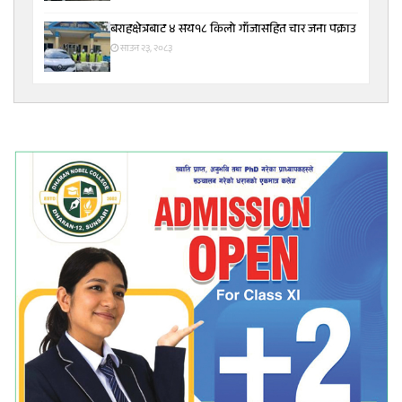
बराहक्षेत्रबाट ४ सय१८ किलो गाँजासहित चार जना पक्राउ
साउन २३, २०८३