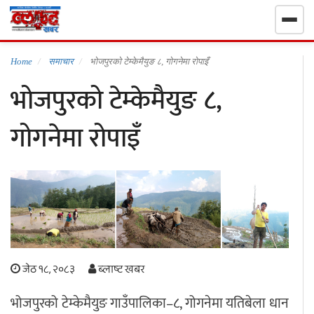
गृहपृष्ठ
Home
समाचार
भोजपुरको टेम्केमैयुङ ८, गोगनेमा रोपाइँ
भोजपुरको टेम्केमैयुङ ८,
निर्वाचन खबर
गोगनेमा रोपाइँ
समाचार
राजनीति
राष्ट्रिय
खेलकुद
जेठ १८, २०८३
ब्लाष्ट खबर
स्वास्थ्य
भोजपुरको टेम्केमैयुङ गाउँपालिका–८, गोगनेमा यतिबेला धान