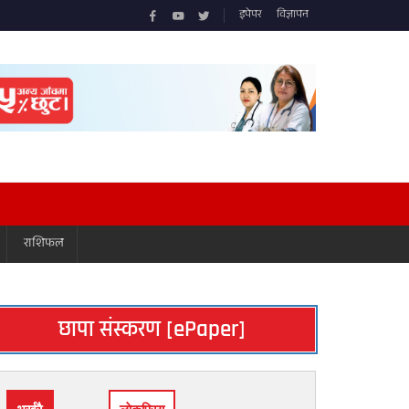
इपेपर
विज्ञापन
राशिफल
छापा संस्करण [ePaper]