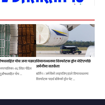
षधसहित पाँच जना पक्राउ
विमानस्थलमा विस्फोटक ड्रोन भेटिएपछि
जर्मनीमा सतर्कता
नगरपालिका–१६ स्थित पौडेल
बर्लिन । जर्मनीको लाइपजिग/हाले विमानस्थलमा
चोकबाट प्रहरीले लागूऔषधसहित पाँच ...
विस्फोटक पदार्थ बोकेको ड्रोन भेट ...