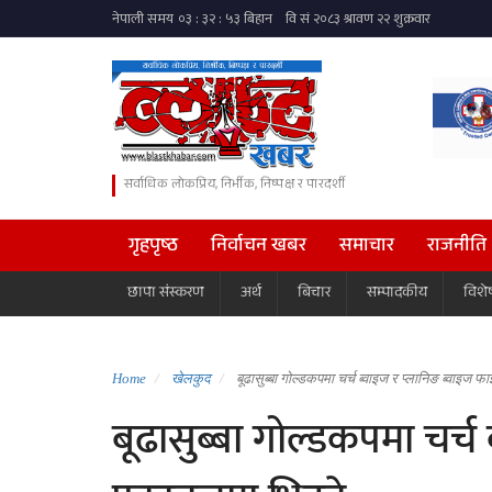
सर्वाधिक लोकप्रिय, निर्भीक, निष्पक्ष र पारदर्शी
गृहपृष्ठ
निर्वाचन खबर
समाचार
राजनीति
छापा संस्करण
अर्थ
बिचार
सम्पादकीय
विशे
Home
खेलकुद
बूढासुब्बा गोल्डकपमा चर्च ब्वाइज र प्लानिङ ब्वाइज फ
बूढासुब्बा गोल्डकपमा चर्च 