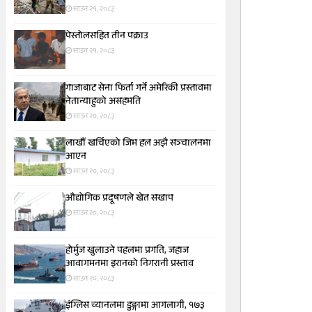
साउन २१, २०८३
पेस्तोलसहित तीन पक्राउ
साउन २१, २०८३
गाजाबाट सेना फिर्ता गर्ने अमेरिकी प्रस्तावमा
नेतान्याहुको असहमति
साउन २०, २०८३
लाखौँ खर्चिएको जिम हल अझै सञ्चालनमा
आएन
साउन २०, २०८३
औद्योगिक प्रदूषणले खेत सखाप
साउन २०, २०८३
होर्मुज खुलाउने पहलमा प्रगति, जहाज
आवागमनमा इरानको निगरानी प्रस्ताव
साउन २०, २०८३
इंग्लिस च्यानलमा डुङ्गामा आगलागी, १७३