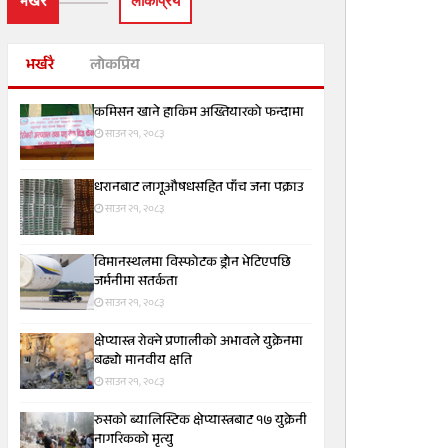
भर्खरै
लाेकप्रिय
भर्खरै
लोकप्रिय
कमिसन खाने हाकिम अख्तियारको फन्दामा
साउन २१, २०८३
धरानबाट लागूऔषधसहित पाँच जना पक्राउ
साउन २१, २०८३
विमानस्थलमा विस्फोटक ड्रोन भेटिएपछि
जर्मनीमा सतर्कता
साउन २१, २०८३
क्षेप्यास्त्र रोक्ने प्रणालीको अभावले युक्रेनमा
बढ्यो मानवीय क्षति
साउन २१, २०८३
रुसको ब्यालिस्टिक क्षेप्यास्त्रबाट १७ युक्रेनी
नागरिकको मृत्यु