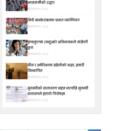
आप्रवासीको उद्धार
साउन २०, २०८३
डिपो बास्केटबलमा प्रभात च्याम्पियन
साउन १९, २०८३
इन्फ्लुएन्जा (फ्लू)बारे अभिभावकले जान्नैपर्ने
कुरा
साउन १९, २०८३
ग्रीस र अमेरिकामा डढेलोको कहर, हजारौं
विस्थापित
साउन १९, २०८३
सुनसरीकाे वातावरण सहज भएपछि सुनसरी
प्रशासनले हटायाे निशेषज्ञा
साउन १८, २०८३