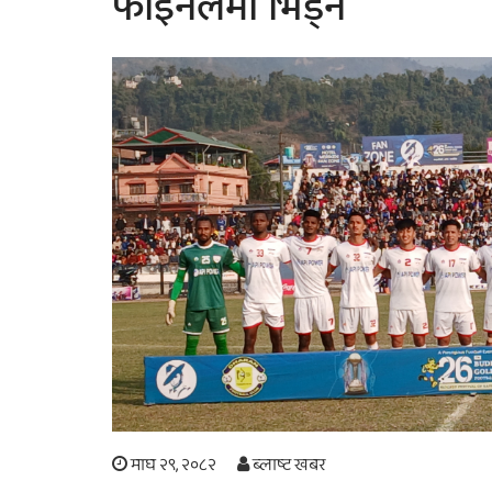
फाइनलमा भिड्ने
माघ २९, २०८२
ब्लाष्ट खबर