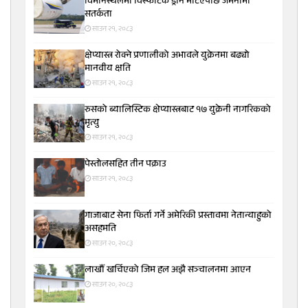
विमानस्थलमा विस्फोटक ड्रोन भेटिएपछि जर्मनीमा
सतर्कता
साउन २१, २०८३
क्षेप्यास्त्र रोक्ने प्रणालीको अभावले युक्रेनमा बढ्यो
मानवीय क्षति
साउन २१, २०८३
रुसको ब्यालिस्टिक क्षेप्यास्त्रबाट १७ युक्रेनी नागरिकको
मृत्यु
साउन २१, २०८३
पेस्तोलसहित तीन पक्राउ
साउन २१, २०८३
गाजाबाट सेना फिर्ता गर्ने अमेरिकी प्रस्तावमा नेतान्याहुको
असहमति
साउन २०, २०८३
लाखौँ खर्चिएको जिम हल अझै सञ्चालनमा आएन
साउन २०, २०८३