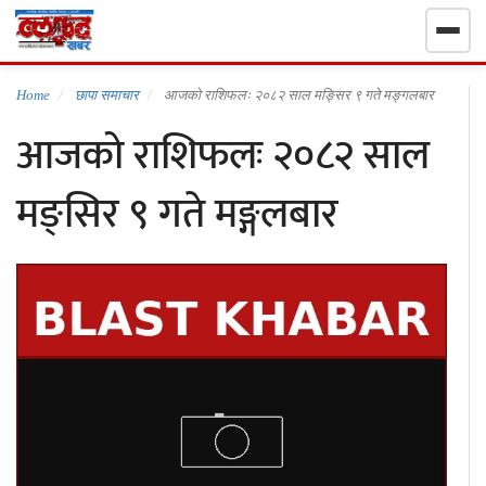
गृहपृष्ठ
Home
छापा समाचार
आजको राशिफलः २०८२ साल मङ्सिर ९ गते मङ्गलबार
आजको राशिफलः २०८२ साल
निर्वाचन खबर
मङ्सिर ९ गते मङ्गलबार
समाचार
राजनीति
राष्ट्रिय
खेलकुद
स्वास्थ्य