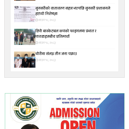
सुनसरीकाे वातावरण सहज भएपछि सुनसरी प्रशासनले
हटायाे निशेषज्ञा
साउन १८, २०८३
डिपो बास्केटबल कपको फाइनलमा प्रभात र
पाराडाइजबीच प्रतिस्पर्धा
साउन १८, २०८३
चोरीमा संलग्न तीन जना पक्राउ
साउन १८, २०८३