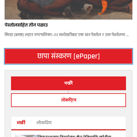
पेस्तोलसहित तीन पक्राउ
सिरहा (ब्लाष्ट) लहान नगरपालिका–२२ सलोखरीबाट एक थान पेस्तोल र उक्त पेस्तोलमा ...
छापा संस्करण [ePaper]
भर्खरै
लाेकप्रिय
भर्खरै
लोकप्रिय