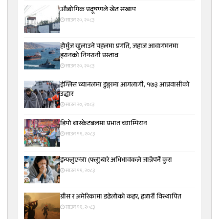
औद्योगिक प्रदूषणले खेत सखाप
साउन २०, २०८३
होर्मुज खुलाउने पहलमा प्रगति, जहाज आवागमनमा
इरानको निगरानी प्रस्ताव
साउन २०, २०८३
इंग्लिस च्यानलमा डुङ्गामा आगलागी, १७३ आप्रवासीको
उद्धार
साउन २०, २०८३
डिपो बास्केटबलमा प्रभात च्याम्पियन
साउन १९, २०८३
इन्फ्लुएन्जा (फ्लू)बारे अभिभावकले जान्नैपर्ने कुरा
साउन १९, २०८३
ग्रीस र अमेरिकामा डढेलोको कहर, हजारौं विस्थापित
साउन १९, २०८३