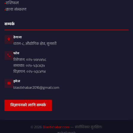
राशिफल
छापा संस्करण
सम्पर्क
ठेगाना
धरान-८, औद्योगिक क्षेत्र, सुनसरी
फोन
रिसेप्सन: ०२५-५७५४५८
समाचार: ०२५-५३८४३५
विज्ञापन: ०२५-५३८४१४
इमेल
blastkhabar2016@gmail.com
विज्ञापनको लागि सम्पर्क
© 2026
Blastkhabar.com
— सर्वाधिकार सुरक्षित।