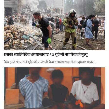
रुसको ब्यालिस्टिक क्षेप्यास्त्रबाट १७ युक्रेनी नागरिकको मृत्यु
किभ (एजेन्सी) रुसले युक्रेनको राजधानी किभ र आसपासका क्षेत्रमा बुधबार मध्यरा ...