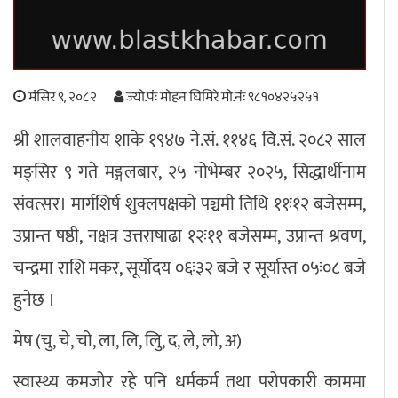
अपराध
छापा समाचार
मंसिर ९, २०८२
ज्यो.पंः मोहन घिमिरे मो.नंः ९८१०४२५२५१
श्री शालवाहनीय शाके १९४७ ने.सं. ११४६ वि.सं. २०८२ साल
थप विभाग
मङ्सिर ९ गते मङ्गलबार, २५ नोभेम्बर २०२५, सिद्धार्थीनाम
छापा संस्करण
अर्थ
बिचार
सम्पादकीय
विशेष
संवत्सर। मार्गशिर्ष शुक्लपक्षको पञ्चमी तिथि ११ः१२ बजेसम्म,
अन्तर्राष्ट्रिय / प्रवास
अन्तरवार्ता
संस्कृति
साहित्य
ब्लग/रिभ्यु
उप्रान्त षष्ठी, नक्षत्र उत्तराषाढा १२ः११ बजेसम्म, उप्रान्त श्रवण,
राशिफल
चन्द्रमा राशि मकर, सूर्योदय ०६ः३२ बजे र सूर्यास्त ०५ः०८ बजे
हुनेछ ।
मेष (चु, चे, चो, ला, लि, लिु, द, ले, लो, अ)
स्वास्थ्य कमजोर रहे पनि धर्मकर्म तथा परोपकारी काममा