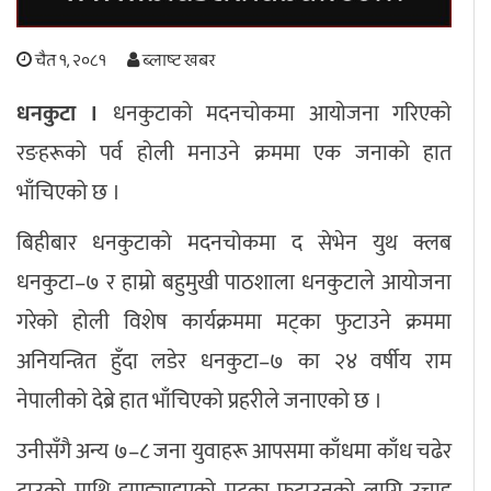
अपराध
चैत १, २०८१
ब्लाष्ट खबर
छापा समाचार
धनकुटा ।
धनकुटाको मदनचोकमा आयोजना गरिएको
रङहरूको पर्व होली मनाउने क्रममा एक जनाको हात
थप विभाग
भाँचिएको छ ।
छापा संस्करण
अर्थ
बिचार
सम्पादकीय
विशेष
बिहीबार धनकुटाको मदनचोकमा द सेभेन युथ क्लब
अन्तर्राष्ट्रिय / प्रवास
अन्तरवार्ता
संस्कृति
साहित्य
ब्लग/रिभ्यु
धनकुटा–७ र हाम्रो बहुमुखी पाठशाला धनकुटाले आयोजना
राशिफल
गरेको होली विशेष कार्यक्रममा मट्का फुटाउने क्रममा
अनियन्त्रित हुँदा लडेर धनकुटा–७ का २४ वर्षीय राम
नेपालीको देब्रे हात भाँचिएको प्रहरीले जनाएको छ ।
उनीसँगै अन्य ७–८ जना युवाहरू आपसमा काँधमा काँध चढेर
टाउको माथि झुण्ड्याइएको मट्का फुटाउनको लागि उचाइ