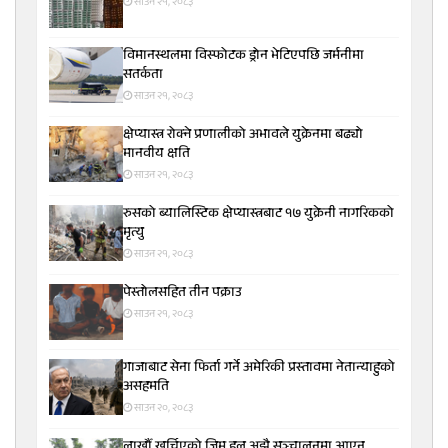
साउन २१, २०८३
विमानस्थलमा विस्फोटक ड्रोन भेटिएपछि जर्मनीमा
सतर्कता
साउन २१, २०८३
क्षेप्यास्त्र रोक्ने प्रणालीको अभावले युक्रेनमा बढ्यो
मानवीय क्षति
साउन २१, २०८३
रुसको ब्यालिस्टिक क्षेप्यास्त्रबाट १७ युक्रेनी नागरिकको
मृत्यु
साउन २१, २०८३
पेस्तोलसहित तीन पक्राउ
साउन २१, २०८३
गाजाबाट सेना फिर्ता गर्ने अमेरिकी प्रस्तावमा नेतान्याहुको
असहमति
साउन २०, २०८३
लाखौँ खर्चिएको जिम हल अझै सञ्चालनमा आएन