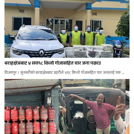
बराहक्षेत्रबाट ४ सय१८ किलो गाँजासहित चार जना पक्राउ
विजयपुर । सुनसरीको बराहक्षेत्रबाट प्रहरीले ४१८ किलो गाँजासहित चार जनालाई पक ...