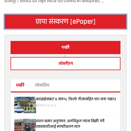
विजयपुर । सत्तारूढ दल राष्ट्रिय स्वतन्त्र पार्टी (रास्वपा) का सांसदहरूबाटै ...
छापा संस्करण [ePaper]
भर्खरै
लाेकप्रिय
भर्खरै
लोकप्रिय
बराहक्षेत्रबाट ४ सय१८ किलो गाँजासहित चार जना पक्राउ
साउन २३, २०८३
धरान बजार अनुगमन: अनधिकृत ग्यास बिक्री गर्ने
व्यवसायीलाई स्पष्टीकरण माग