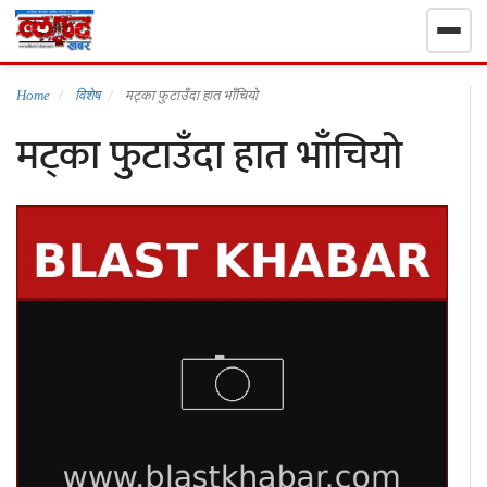
गृहपृष्ठ
Home
विशेष
मट्का फुटाउँदा हात भाँचियो
मट्का फुटाउँदा हात भाँचियो
निर्वाचन खबर
समाचार
राजनीति
राष्ट्रिय
खेलकुद
स्वास्थ्य