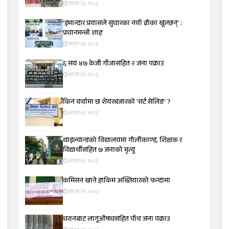
साउन २३, २०८३
‘इमान्दार प्रयासले सुधारका नयाँ ढोका खुल्छन्’ :
प्रधानमन्त्री शाह
साउन २३, २०८३
६ सय ४७ केजी गाँजासहित २ जना पक्राउ
साउन २२, २०८३
किन चर्चामा छ शेयरबजारको ‘सर्ट सेलिङ’ ?
साउन २२, २०८३
थाइल्यान्डको विद्यालयमा गोलीकाण्ड, शिक्षक र
विद्यार्थीसहित ७ जनाको मृत्यु
साउन २२, २०८३
कमिसन खाने हाकिम अख्तियारको फन्दामा
साउन २१, २०८३
धरानबाट लागूऔषधसहित पाँच जना पक्राउ