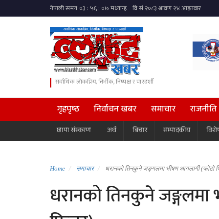
सर्वाधिक लोकप्रिय, निर्भीक, निष्पक्ष र पारदर्शी
गृहपृष्ठ
निर्वाचन खबर
समाचार
राजनीति
छापा संस्करण
अर्थ
बिचार
सम्पादकीय
विशे
Home
समाचार
धरानको तिनकुने जङ्गलमा भीषण आगलागी (फोटो 
धरानको तिनकुने जङ्गलम