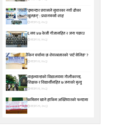
‘इमान्दार प्रयासले सुधारका नयाँ ढोका
खुल्छन्’ : प्रधानमन्त्री शाह
साउन २३, २०८३
६ सय ४७ केजी गाँजासहित २ जना पक्राउ
साउन २२, २०८३
किन चर्चामा छ शेयरबजारको ‘सर्ट सेलिङ’ ?
साउन २२, २०८३
थाइल्यान्डको विद्यालयमा गोलीकाण्ड,
शिक्षक र विद्यार्थीसहित ७ जनाको मृत्यु
साउन २२, २०८३
कमिसन खाने हाकिम अख्तियारको फन्दामा
साउन २१, २०८३