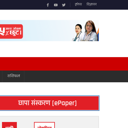
इपेपर
विज्ञापन
राशिफल
छापा संस्करण [ePaper]