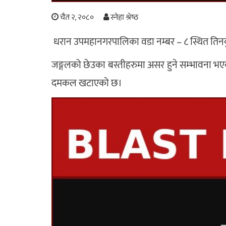
चैत २, २०८०
स्नेहा श्रेष्ठ
धरान उपमहानगरपालिका वडा नम्बर – ८ स्थित ति
जङ्गलको छेउका बस्तीहरुमा असर हुने सम्भावना भए
दमकल खटाएको छ।