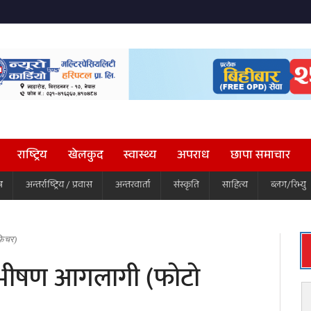
राष्ट्रिय
खेलकुद
स्वास्थ्य
अपराध
छापा समाचार
ष
अन्तर्राष्ट्रिय / प्रवास
अन्तरवार्ता
संस्कृति
साहित्य
ब्लग/रिभ्यु
फिचर)
ा भीषण आगलागी (फोटो