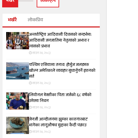
भर्खरै
लाेकप्रिय
भर्खरै
लोकप्रिय
अन्तर्राष्ट्रिय आदिवासी दिवसको सन्दर्भमा:
आदिवासी जनजातिमा नेतृत्वको अभाव र
त्यसको प्रभाव
साउन २४, २०८३
पश्चिम एसियामा तनाव: होर्मुज जलडमरु
खोल्न अमेरिकाले व्यवहार सुधार्नुपर्ने इरानको
सर्त
साउन २४, २०८३
लियोनल मेस्सीका पिता जर्जको ६८ वर्षको
उमेरमा निधन
साउन २४, २०८३
जेनजी आन्दोलनमा झुम्का कारागारबाट
भागेका लागूऔषध मुद्दाका कैदी पक्राउ
साउन २४, २०८३