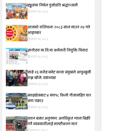
हङ्कङमा निर्मल पुर्जाप्रति श्रद्धाञ्जली
साउन २४, २०८३
आजको राशिफलः २०८३ साल साउन २४ गते
आइतबार
साउन २४, २०८३
ज्ञानोदय मा.वि.मा कर्मचारी नियुक्ति विवाद
साउन २३, २०८३
साढे २६ करोड बजेट कावा प्रमुखले आफूखुसी
राख्न खोजे: वडाध्यक्ष
साउन २३, २०८३
बराहक्षेत्रबाट ४ सय१८ किलो गाँजासहित चार
जना पक्राउ
साउन २३, २०८३
धरान बजार अनुगमन: अनधिकृत ग्यास बिक्री
गर्ने व्यवसायीलाई स्पष्टीकरण माग
साउन २३, २०८३