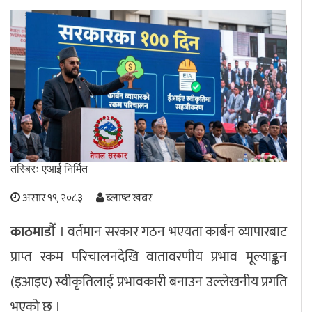
अपराध
छापा समाचार
थप विभाग
छापा संस्करण
अर्थ
बिचार
सम्पादकीय
विशेष
अन्तर्राष्ट्रिय / प्रवास
अन्तरवार्ता
संस्कृति
साहित्य
ब्लग/रिभ्यु
तस्बिरः एआई निर्मित
राशिफल
असार १९, २०८३
ब्लाष्ट खबर
काठमाडौँ
। वर्तमान सरकार गठन भएयता कार्बन व्यापारबाट
प्राप्त रकम परिचालनदेखि वातावरणीय प्रभाव मूल्याङ्कन
(इआइए) स्वीकृतिलाई प्रभावकारी बनाउन उल्लेखनीय प्रगति
भएको छ ।