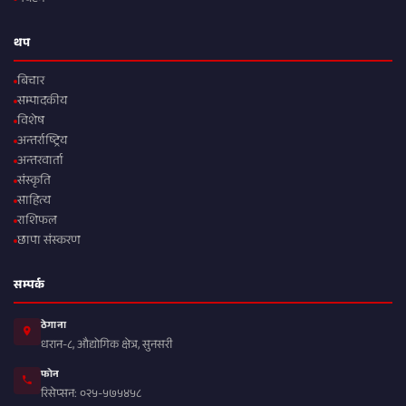
थप
बिचार
सम्पादकीय
विशेष
अन्तर्राष्ट्रिय
अन्तरवार्ता
संस्कृति
साहित्य
राशिफल
छापा संस्करण
सम्पर्क
ठेगाना
धरान-८, औद्योगिक क्षेत्र, सुनसरी
फोन
रिसेप्सन: ०२५-५७५४५८