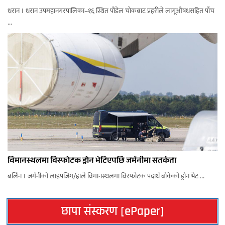
धरान । धरान उपमहानगरपालिका–१६ स्थित पौडेल चोकबाट प्रहरीले लागूऔषधसहित पाँच
...
विमानस्थलमा विस्फोटक ड्रोन भेटिएपछि जर्मनीमा सतर्कता
बर्लिन । जर्मनीको लाइपजिग/हाले विमानस्थलमा विस्फोटक पदार्थ बोकेको ड्रोन भेट ...
छापा संस्करण [ePaper]