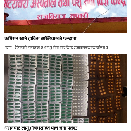
कमिसन खाने हाकिम अख्तियारको फन्दामा
धरान । भेटेरिनरी अस्पताल तथा पशु सेवा विज्ञ केन्द्र राजविराजका कार्यालय प्र ...
धरानबाट लागूऔषधसहित पाँच जना पक्राउ