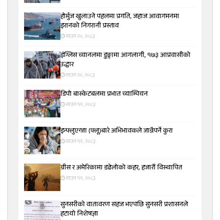
होर्मुज खुलाउने पहलमा प्रगति, जहाज आवागमनमा
इरानको निगरानी प्रस्ताव
साउन २०, २०८३
इंग्लिस च्यानलमा डुङ्गामा आगलागी, १७३ आप्रवासीको
उद्धार
साउन २०, २०८३
डिपो बास्केटबलमा प्रभात च्याम्पियन
साउन १९, २०८३
इन्फ्लुएन्जा (फ्लू)बारे अभिभावकले जान्नैपर्ने कुरा
साउन १९, २०८३
ग्रीस र अमेरिकामा डढेलोको कहर, हजारौं विस्थापित
साउन १९, २०८३
सुनसरीकाे वातावरण सहज भएपछि सुनसरी प्रशासनले
हटायाे निशेषज्ञा