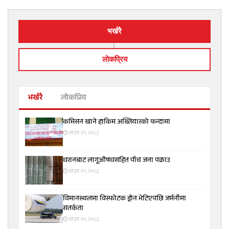
भर्खरै
लाेकप्रिय
भर्खरै
लोकप्रिय
कमिसन खाने हाकिम अख्तियारको फन्दामा
साउन २१, २०८३
धरानबाट लागूऔषधसहित पाँच जना पक्राउ
साउन २१, २०८३
विमानस्थलमा विस्फोटक ड्रोन भेटिएपछि जर्मनीमा
सतर्कता
साउन २१, २०८३