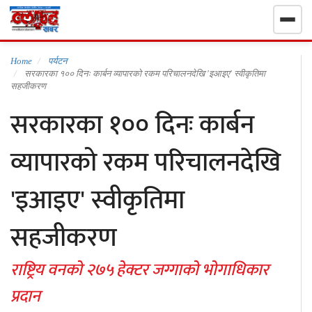
गृहपृष्ठ
Home
पर्यटन
सरकारका १०० दिनः कार्बन व्यापारको रकम परिचालनदेखि 'इआइए' स्वीकृतिमा
सहजीकरण
निर्वाचन खबर
सरकारका १०० दिनः कार्बन
समाचार
व्यापारको रकम परिचालनदेखि
राजनीति
'इआइए' स्वीकृतिमा
राष्ट्रिय
सहजीकरण
खेलकुद
राष्ट्रिय वनको २७५ हेक्टर जग्गाको भोगाधिकार
प्रदान
स्वास्थ्य