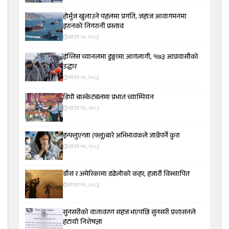
होर्मुज खुलाउने पहलमा प्रगति, जहाज आवागमनमा
इरानको निगरानी प्रस्ताव
साउन २०, २०८३
इंग्लिस च्यानलमा डुङ्गामा आगलागी, १७३ आप्रवासीको
उद्धार
साउन २०, २०८३
डिपो बास्केटबलमा प्रभात च्याम्पियन
साउन १९, २०८३
इन्फ्लुएन्जा (फ्लू)बारे अभिभावकले जान्नैपर्ने कुरा
साउन १९, २०८३
ग्रीस र अमेरिकामा डढेलोको कहर, हजारौं विस्थापित
साउन १९, २०८३
सुनसरीकाे वातावरण सहज भएपछि सुनसरी प्रशासनले
हटायाे निशेषज्ञा