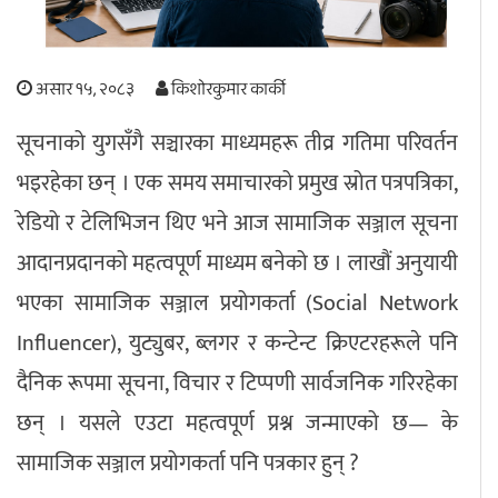
अपराध
असार १५, २०८३
किशोरकुमार कार्की
छापा समाचार
सूचनाको युगसँगै सञ्चारका माध्यमहरू तीव्र गतिमा परिवर्तन
थप विभाग
भइरहेका छन् । एक समय समाचारको प्रमुख स्रोत पत्रपत्रिका,
छापा संस्करण
अर्थ
बिचार
सम्पादकीय
विशेष
रेडियो र टेलिभिजन थिए भने आज सामाजिक सञ्जाल सूचना
अन्तर्राष्ट्रिय / प्रवास
अन्तरवार्ता
संस्कृति
साहित्य
ब्लग/रिभ्यु
आदानप्रदानको महत्वपूर्ण माध्यम बनेको छ । लाखौं अनुयायी
राशिफल
भएका सामाजिक सञ्जाल प्रयोगकर्ता (Social Network
Influencer), युट्युबर, ब्लगर र कन्टेन्ट क्रिएटरहरूले पनि
दैनिक रूपमा सूचना, विचार र टिप्पणी सार्वजनिक गरिरहेका
छन् । यसले एउटा महत्वपूर्ण प्रश्न जन्माएको छ— के
सामाजिक सञ्जाल प्रयोगकर्ता पनि पत्रकार हुन् ?