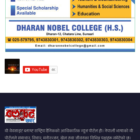
यो वेवसाइट ब्लाष्ट राष्ट्रिय दैनिकको आधिकारिक न्यूज पोर्टल हो। नेपाली भाषाको यो
पोर्टलले समाचार, विचार, मनोरञ्जन, खेल तथा जीवनका विभिन्न पक्षहरू समेटेको छ।