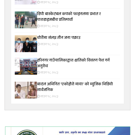
साउन १८, २०८३
डिपो बास्केटबल कपको फाइनलमा प्रभात र
पाराडाइजबीच प्रतिस्पर्धा
साउन १८, २०८३
चोरीमा संलग्न तीन जना पक्राउ
साउन १८, २०८३
हरिनगर गाउँपालिकाद्वारा क्षतिको विवरण पेश गर्न
अनुरोध
साउन १८, २०८३
बादल अभिनित ‘एकोहोरो माया’ को म्युजिक भिडियो
सार्वजनिक
साउन १८, २०८३