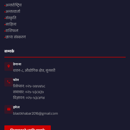
अन्तर्राष्ट्रिय
अन्तरवार्ता
संस्कृति
साहित्य
राशिफल
छापा संस्करण
सम्पर्क
ठेगाना
धरान-८, औद्योगिक क्षेत्र, सुनसरी
फोन
रिसेप्सन: ०२५-५७५४५८
समाचार: ०२५-५३८४३५
विज्ञापन: ०२५-५३८४१४
इमेल
blastkhabar2016@gmail.com