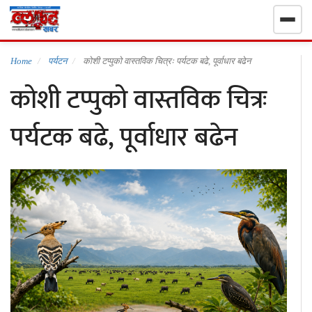
गृहपृष्ठ
Home
पर्यटन
कोशी टप्पुको वास्तविक चित्रः पर्यटक बढे, पूर्वाधार बढेन
कोशी टप्पुको वास्तविक चित्रः
निर्वाचन खबर
पर्यटक बढे, पूर्वाधार बढेन
समाचार
राजनीति
राष्ट्रिय
खेलकुद
स्वास्थ्य