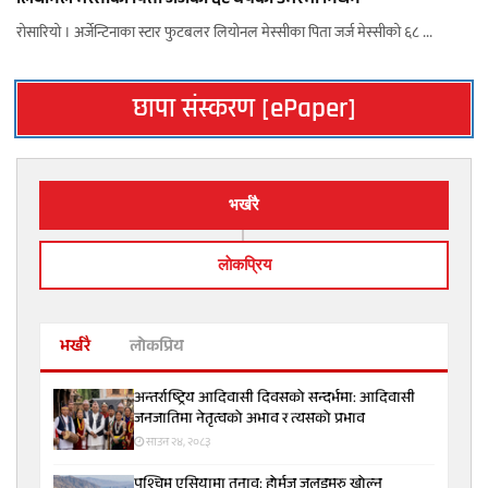
लियोनल मेस्सीका पिता जर्जको ६८ वर्षको उमेरमा निधन
रोसारियो । अर्जेन्टिनाका स्टार फुटबलर लियोनल मेस्सीका पिता जर्ज मेस्सीको ६८ ...
छापा संस्करण [ePaper]
भर्खरै
लाेकप्रिय
भर्खरै
लोकप्रिय
अन्तर्राष्ट्रिय आदिवासी दिवसको सन्दर्भमा: आदिवासी
जनजातिमा नेतृत्वको अभाव र त्यसको प्रभाव
साउन २४, २०८३
पश्चिम एसियामा तनाव: होर्मुज जलडमरु खोल्न