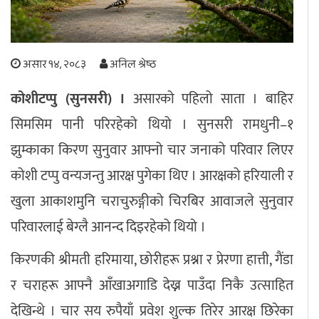
अपराध
छापा समाचार
असार १४, २०८३
अनिल श्रेष्ठ
कोशीटप्पु (सुनसरी) ।
असारको पहिलो साता । बाहिर
थप विभाग
सिमसिम पानी परिरहेको थियो । सुनसरी रामधुनी–१
छापा संस्करण
अर्थ
बिचार
सम्पादकीय
विशेष
झुम्काका किरण सुनुवार आफ्नो चार जनाको परिवार लिएर
अन्तर्राष्ट्रिय / प्रवास
अन्तरवार्ता
संस्कृति
साहित्य
ब्लग/रिभ्यु
कोशी टप्पु वन्यजन्तु आरक्ष पुगेका थिए । आरक्षको हरियाली र
राशिफल
खुला आकाशमुनि चराचुरुङ्गीको चिरबिर आवाजले सुनुवार
परिवारलाई बेग्लै आनन्द दिइरहेको थियो ।
किरणकी श्रीमती हरिमाया, छोरीहरू प्रश्ना र प्रेरणा हात्ती, गैंडा
र चराहरू आफ्नै आँखाअगाडि देख्न पाउँदा निकै उत्साहित
देखिन्थे । चार सय रुपैयाँ प्रवेश शुल्क तिरेर आरक्ष छिरेका