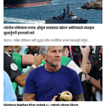
पश्चिम एसियामा तनाव: होर्मुज जलडमरु खोल्न अमेरिकाले व्यवहार
सुधार्नुपर्ने इरानको सर्त
तेहरान । पश्चिम एसियामा जारी युद्धका बीच रणनीतिक रूपमा महत्त्वपूर्ण होर्मुज ...