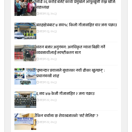
साढे २६ करोड बजेट कावा प्रमुखले आफूखुसी राख्न खोजे:
वडाध्यक्ष
साउन २३, २०८३
बराहक्षेत्रबाट ४ सय१८ किलो गाँजासहित चार जना पक्राउ
साउन २३, २०८३
धरान बजार अनुगमन: अनधिकृत ग्यास बिक्री गर्ने
व्यवसायीलाई स्पष्टीकरण माग
साउन २३, २०८३
‘इमान्दार प्रयासले सुधारका नयाँ ढोका खुल्छन्’ :
प्रधानमन्त्री शाह
साउन २३, २०८३
६ सय ४७ केजी गाँजासहित २ जना पक्राउ
साउन २२, २०८३
किन चर्चामा छ शेयरबजारको ‘सर्ट सेलिङ’ ?
साउन २२, २०८३