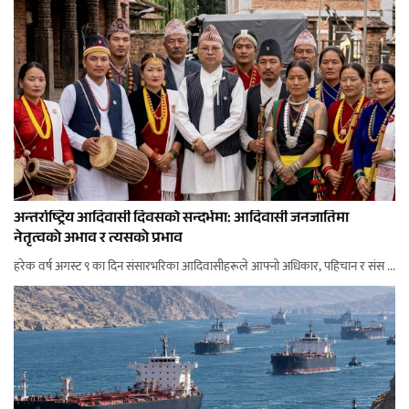
अन्तर्राष्ट्रिय आदिवासी दिवसको सन्दर्भमा: आदिवासी जनजातिमा
नेतृत्वको अभाव र त्यसको प्रभाव
हरेक वर्ष अगस्ट ९ का दिन संसारभरिका आदिवासीहरूले आफ्नो अधिकार, पहिचान र संस ...