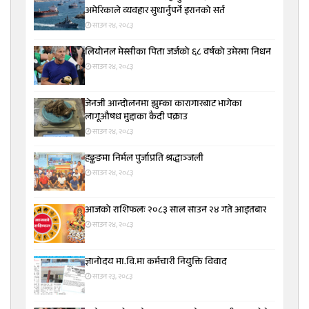
अमेरिकाले व्यवहार सुधार्नुपर्ने इरानको सर्त
साउन २४, २०८३
लियोनल मेस्सीका पिता जर्जको ६८ वर्षको उमेरमा निधन
साउन २४, २०८३
जेनजी आन्दोलनमा झुम्का कारागारबाट भागेका
लागूऔषध मुद्दाका कैदी पक्राउ
साउन २४, २०८३
हङ्कङमा निर्मल पुर्जाप्रति श्रद्धाञ्जली
साउन २४, २०८३
आजको राशिफलः २०८३ साल साउन २४ गते आइतबार
साउन २४, २०८३
ज्ञानोदय मा.वि.मा कर्मचारी नियुक्ति विवाद
साउन २३, २०८३