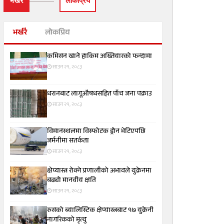
भर्खरै
लाेकप्रिय
भर्खरै
लोकप्रिय
कमिसन खाने हाकिम अख्तियारको फन्दामा
साउन २१, २०८३
धरानबाट लागूऔषधसहित पाँच जना पक्राउ
साउन २१, २०८३
विमानस्थलमा विस्फोटक ड्रोन भेटिएपछि
जर्मनीमा सतर्कता
साउन २१, २०८३
क्षेप्यास्त्र रोक्ने प्रणालीको अभावले युक्रेनमा
बढ्यो मानवीय क्षति
साउन २१, २०८३
रुसको ब्यालिस्टिक क्षेप्यास्त्रबाट १७ युक्रेनी
नागरिकको मृत्यु