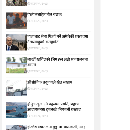
साउन २१, २०८३
पेस्तोलसहित तीन पक्राउ
साउन २१, २०८३
गाजाबाट सेना फिर्ता गर्ने अमेरिकी प्रस्तावमा
नेतान्याहुको असहमति
साउन २०, २०८३
लाखौँ खर्चिएको जिम हल अझै सञ्चालनमा
आएन
साउन २०, २०८३
औद्योगिक प्रदूषणले खेत सखाप
साउन २०, २०८३
होर्मुज खुलाउने पहलमा प्रगति, जहाज
आवागमनमा इरानको निगरानी प्रस्ताव
साउन २०, २०८३
इंग्लिस च्यानलमा डुङ्गामा आगलागी, १७३