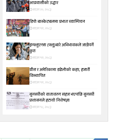
आप्रवासीको उद्धार
साउन २०, २०८३
डिपो बास्केटबलमा प्रभात च्याम्पियन
साउन १९, २०८३
इन्फ्लुएन्जा (फ्लू)बारे अभिभावकले जान्नैपर्ने
कुरा
साउन १९, २०८३
ग्रीस र अमेरिकामा डढेलोको कहर, हजारौं
विस्थापित
साउन १९, २०८३
सुनसरीकाे वातावरण सहज भएपछि सुनसरी
प्रशासनले हटायाे निशेषज्ञा
साउन १८, २०८३