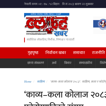
सर्वाधिक लोकप्रिय, निर्भीक, निष्पक्ष र पारदर्शी
गृहपृष्ठ
निर्वाचन खबर
समाचार
राजनीति
छापा संस्करण
अर्थ
बिचार
सम्पादकीय
विशे
Home
साहित्य
‘काव्य–कला कोलाज २०८३’: साहित्य, कला र फोटोग
‘काव्य–कला कोलाज २०८३’