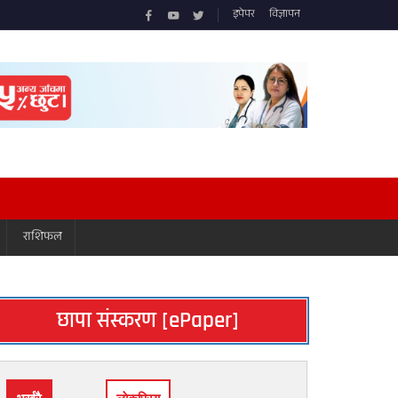
इपेपर
विज्ञापन
राशिफल
छापा संस्करण [ePaper]