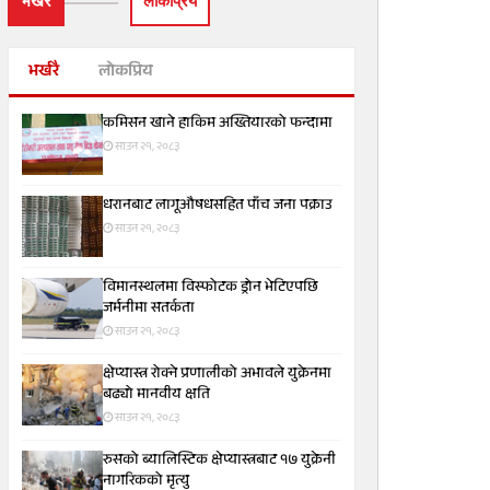
भर्खरै
लाेकप्रिय
भर्खरै
लोकप्रिय
कमिसन खाने हाकिम अख्तियारको फन्दामा
साउन २१, २०८३
धरानबाट लागूऔषधसहित पाँच जना पक्राउ
साउन २१, २०८३
विमानस्थलमा विस्फोटक ड्रोन भेटिएपछि
जर्मनीमा सतर्कता
साउन २१, २०८३
क्षेप्यास्त्र रोक्ने प्रणालीको अभावले युक्रेनमा
बढ्यो मानवीय क्षति
साउन २१, २०८३
रुसको ब्यालिस्टिक क्षेप्यास्त्रबाट १७ युक्रेनी
नागरिकको मृत्यु