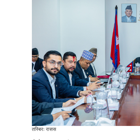
तस्बिरः रासस