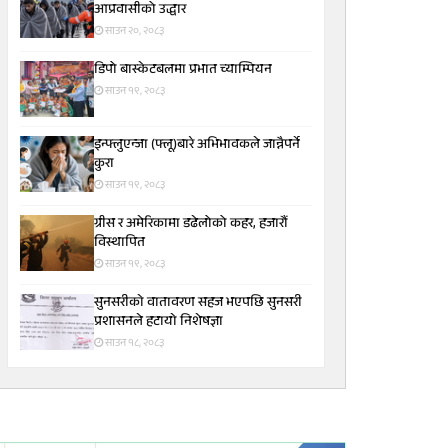
आप्रवासीको उद्धार
साउन २०, २०८३
डिपो बास्केटबलमा प्रभात च्याम्पियन
साउन १९, २०८३
इन्फ्लुएन्जा (फ्लू)बारे अभिभावकले जान्नैपर्ने
कुरा
साउन १९, २०८३
ग्रीस र अमेरिकामा डढेलोको कहर, हजारौं
विस्थापित
साउन १९, २०८३
सुनसरीकाे वातावरण सहज भएपछि सुनसरी
प्रशासनले हटायाे निशेषज्ञा
साउन १८, २०८३