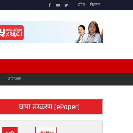
इपेपर
विज्ञापन
राशिफल
छापा संस्करण [ePaper]