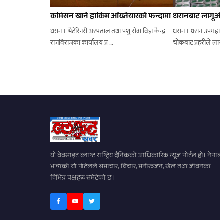
कमिसन खाने हाकिम अख्तियारको फन्दामा
धरानबाट लागूऔ
धरान । भेटेरिनरी अस्पताल तथा पशु सेवा विज्ञ केन्द्र
धरान । धरान उपमहा
राजविराजका कार्यालय प्र ...
यो वेवसाइट ब्लाष्ट राष्ट्रिय दैनिकको आधिकारिक न्यूज पोर्टल हो। नेपा
भाषाको यो पोर्टलले समाचार, विचार, मनोरञ्जन, खेल तथा जीवनका
विभिन्न पक्षहरू समेटेको छ।