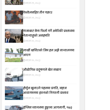
साउन २१, २०८३
पेस्तोलसहित तीन पक्राउ
साउन २१, २०८३
गाजाबाट सेना फिर्ता गर्ने अमेरिकी प्रस्तावमा
नेतान्याहुको असहमति
साउन २०, २०८३
लाखौँ खर्चिएको जिम हल अझै सञ्चालनमा
आएन
साउन २०, २०८३
औद्योगिक प्रदूषणले खेत सखाप
साउन २०, २०८३
होर्मुज खुलाउने पहलमा प्रगति, जहाज
आवागमनमा इरानको निगरानी प्रस्ताव
साउन २०, २०८३
इंग्लिस च्यानलमा डुङ्गामा आगलागी, १७३