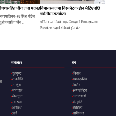
षधसहित पाँच जना पक्राउ
विमानस्थलमा विस्फोटक ड्रोन भेटिएपछि
जर्मनीमा सतर्कता
नगरपालिका–१६ स्थित पौडेल
बर्लिन । जर्मनीको लाइपजिग/हाले विमानस्थलमा
चोकबाट प्रहरीले लागूऔषधसहित पाँच ...
विस्फोटक पदार्थ बोकेको ड्रोन भेट ...
समाचार
थप
गृहपृष्ठ
बिचार
राजनीति
सम्पादकीय
ली
राष्ट्रिय
विशेष
समाचार
अन्तर्राष्ट्रिय
खेलकुद
अन्तरवार्ता
स्वास्थ्य
संस्कृति
अपराध
साहित्य
अर्थ
राशिफल