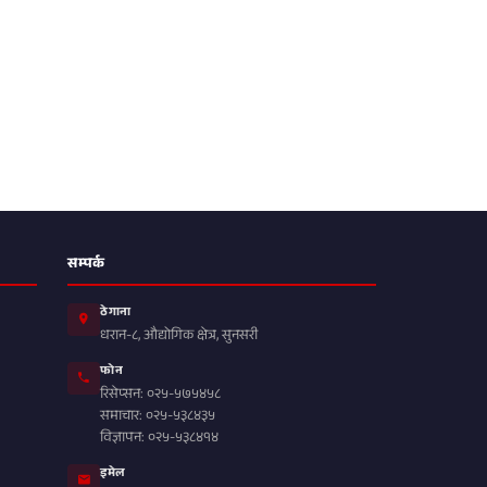
सम्पर्क
ठेगाना
धरान-८, औद्योगिक क्षेत्र, सुनसरी
फोन
रिसेप्सन: ०२५-५७५४५८
समाचार: ०२५-५३८४३५
विज्ञापन: ०२५-५३८४१४
इमेल