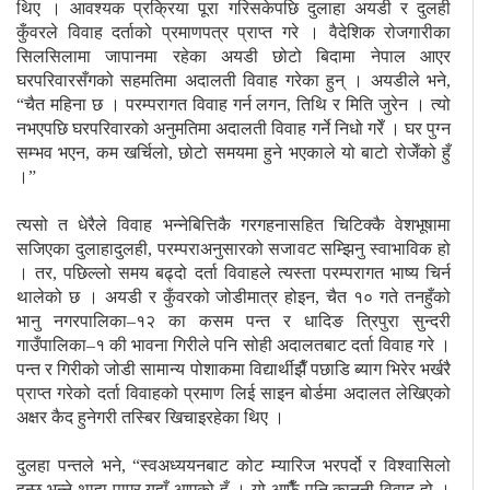
थिए । आवश्यक प्रक्रिया पूरा गरिसकेपछि दुलाहा अयडी र दुलही
कुँवरले विवाह दर्ताको प्रमाणपत्र प्राप्त गरे । वैदेशिक रोजगारीका
सिलसिलामा जापानमा रहेका अयडी छोटो बिदामा नेपाल आएर
घरपरिवारसँगको सहमतिमा अदालती विवाह गरेका हुन् । अयडीले भने,
“चैत महिना छ । परम्परागत विवाह गर्न लगन, तिथि र मिति जुरेन । त्यो
नभएपछि घरपरिवारको अनुमतिमा अदालती विवाह गर्ने निधो गरेँ । घर पुग्न
सम्भव भएन, कम खर्चिलो, छोटो समयमा हुने भएकाले यो बाटो रोजेँको हुँ
।”
त्यसो त धेरैले विवाह भन्नेबित्तिकै गरगहनासहित चिटिक्कै वेशभूषामा
सजिएका दुलाहादुलही, परम्पराअनुसारको सजावट सम्झिनु स्वाभाविक हो
। तर, पछिल्लो समय बढ्दो दर्ता विवाहले त्यस्ता परम्परागत भाष्य चिर्न
थालेको छ । अयडी र कुँवरको जोडीमात्र होइन, चैत १० गते तनहुँको
भानु नगरपालिका–१२ का कसम पन्त र धादिङ त्रिपुरा सुन्दरी
गाउँपालिका–१ की भावना गिरीले पनि सोही अदालतबाट दर्ता विवाह गरे ।
पन्त र गिरीको जोडी सामान्य पोशाकमा विद्यार्थीझैँ पछाडि ब्याग भिरेर भर्खरै
प्राप्त गरेको दर्ता विवाहको प्रमाण लिई साइन बोर्डमा अदालत लेखिएको
अक्षर कैद हुनेगरी तस्बिर खिचाइरहेका थिए ।
दुलहा पन्तले भने, “स्वअध्ययनबाट कोट म्यारिज भरपर्दो र विश्वासिलो
हुन्छ भन्ने थाहा पाएर यहाँ आएको हुँ । यो आफैँ पनि कानुनी विवाह हो ।