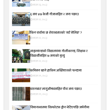
साउन २३, २०८३
६ सय ४७ केजी गाँजासहित २ जना पक्राउ
साउन २२, २०८३
किन चर्चामा छ शेयरबजारको ‘सर्ट सेलिङ’ ?
साउन २२, २०८३
थाइल्यान्डको विद्यालयमा गोलीकाण्ड, शिक्षक र
विद्यार्थीसहित ७ जनाको मृत्यु
साउन २२, २०८३
कमिसन खाने हाकिम अख्तियारको फन्दामा
साउन २१, २०८३
धरानबाट लागूऔषधसहित पाँच जना पक्राउ
साउन २१, २०८३
विमानस्थलमा विस्फोटक ड्रोन भेटिएपछि जर्मनीमा