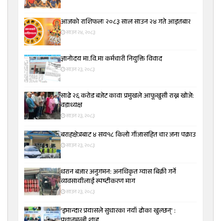
आजको राशिफलः २०८३ साल साउन २४ गते आइतबार
साउन २४, २०८३
ज्ञानोदय मा.वि.मा कर्मचारी नियुक्ति विवाद
साउन २३, २०८३
साढे २६ करोड बजेट कावा प्रमुखले आफूखुसी राख्न खोजे:
वडाध्यक्ष
साउन २३, २०८३
बराहक्षेत्रबाट ४ सय१८ किलो गाँजासहित चार जना पक्राउ
साउन २३, २०८३
धरान बजार अनुगमन: अनधिकृत ग्यास बिक्री गर्ने
व्यवसायीलाई स्पष्टीकरण माग
साउन २३, २०८३
‘इमान्दार प्रयासले सुधारका नयाँ ढोका खुल्छन्’ :
प्रधानमन्त्री शाह