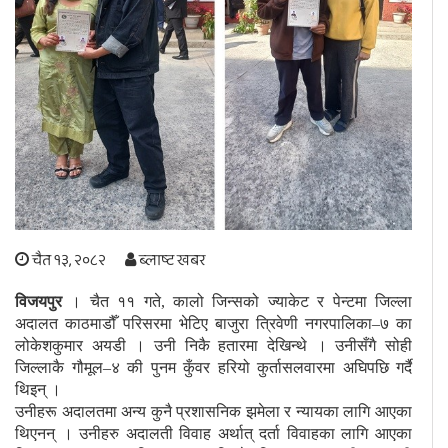
अपराध
छापा समाचार
थप विभाग
छापा संस्करण
अर्थ
बिचार
सम्पादकीय
विशेष
अन्तर्राष्ट्रिय / प्रवास
अन्तरवार्ता
संस्कृति
साहित्य
ब्लग/रिभ्यु
चैत १३, २०८२
ब्लाष्ट खबर
राशिफल
विजयपुर
। चैत ११ गते, कालो जिन्सको ज्याकेट र पेन्टमा जिल्ला
अदालत काठमाडौँ परिसरमा भेटिए बाजुरा त्रिवेणी नगरपालिका–७ का
लोकेशकुमार अयडी । उनी निकै हतारमा देखिन्थे । उनीसँगै सोही
जिल्लाकै गौमूल–४ की पुनम कुँवर हरियो कुर्तासलवारमा अघिपछि गर्दै
थिइन् ।
उनीहरू अदालतमा अन्य कुनै प्रशासनिक झमेला र न्यायका लागि आएका
थिएनन् । उनीहरु अदालती विवाह अर्थात् दर्ता विवाहका लागि आएका