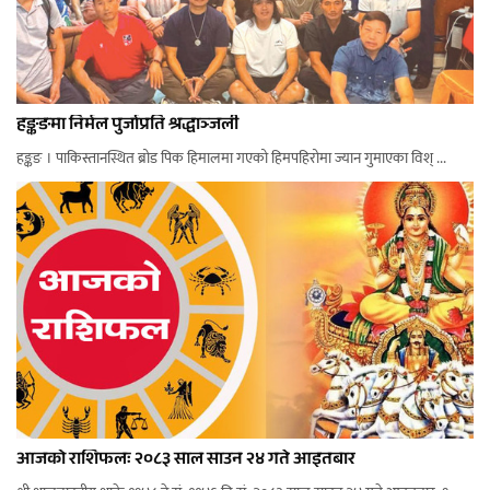
हङ्कङमा निर्मल पुर्जाप्रति श्रद्धाञ्जली
हङ्कङ । पाकिस्तानस्थित ब्रोड पिक हिमालमा गएको हिमपहिरोमा ज्यान गुमाएका विश् ...
आजको राशिफलः २०८३ साल साउन २४ गते आइतबार