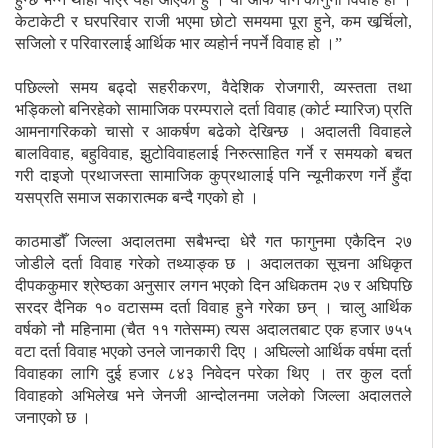
केटाकेटी र घरपरिवार राजी भएमा छोटो समयमा पूरा हुने, कम खर्र्चिलो,
सजिलो र परिवारलाई आर्थिक भार व्यहोर्न नपर्ने विवाह हो ।”
पछिल्लो समय बढ्दो सहरीकरण, वैदेशिक रोजगारी, व्यस्तता तथा
भड्किलो बनिरहेको सामाजिक परम्पराले दर्ता विवाह (कोर्ट म्यारिज) प्रति
आमनागरिकको चासो र आकर्षण बढेको देखिन्छ । अदालती विवाहले
बालविवाह, बहुविवाह, झुटोविवाहलाई निरुत्साहित गर्ने र समयको बचत
गरी दाइजो प्रथाजस्ता सामाजिक कुप्रथालाई पनि न्यूनीकरण गर्ने हुँदा
यसप्रति समाज सकारात्मक बन्दै गएको हो ।
काठमाडौँ जिल्ला अदालतमा सबैभन्दा धेरै गत फागुनमा एकैदिन २७
जोडीले दर्ता विवाह गरेको तथ्याङ्क छ । अदालतका सूचना अधिकृत
दीपककुमार श्रेष्ठका अनुसार लगन भएको दिन अधिकतम २७ र अघिपछि
सरदर दैनिक १० वटासम्म दर्ता विवाह हुने गरेका छन् । चालु आर्थिक
वर्षको नौ महिनामा (चैत ११ गतेसम्म) त्यस अदालतबाट एक हजार ७५५
वटा दर्ता विवाह भएको उनले जानकारी दिए । अघिल्लो आर्थिक वर्षमा दर्ता
विवाहका लागि दुई हजार ८४३ निवेदन परेका थिए । तर कुल दर्ता
विवाहको अभिलेख भने जेनजी आन्दोलनमा जलेको जिल्ला अदालतले
जनाएको छ ।