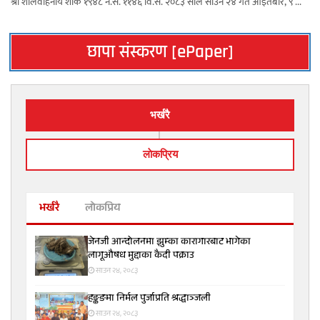
श्री शालवाहनीय शाके १९४८ ने.सं. ११४६ वि.सं. २०८३ साल साउन २४ गते आइतबार, ९ ...
छापा संस्करण [ePaper]
भर्खरै
लाेकप्रिय
भर्खरै
लोकप्रिय
जेनजी आन्दोलनमा झुम्का कारागारबाट भागेका
लागूऔषध मुद्दाका कैदी पक्राउ
साउन २४, २०८३
हङ्कङमा निर्मल पुर्जाप्रति श्रद्धाञ्जली
साउन २४, २०८३