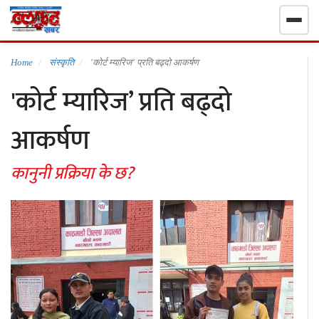
गृहपृष्ठ
Home
संस्कृति
'कोर्ट म्यारिज’ प्रति बढ्दो आकर्षण
'कोर्ट म्यारिज’ प्रति बढ्दो
निर्वाचन खबर
आकर्षण
समाचार
कानुनी प्रक्रिया के छ?
राजनीति
राष्ट्रिय
खेलकुद
स्वास्थ्य