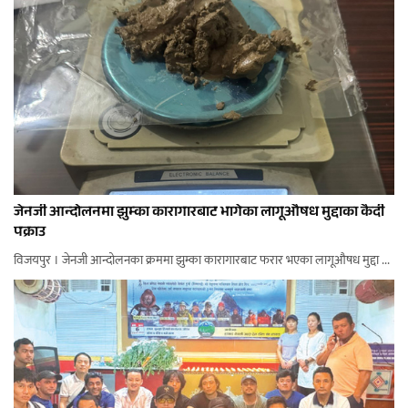
जेनजी आन्दोलनमा झुम्का कारागारबाट भागेका लागूऔषध मुद्दाका कैदी
पक्राउ
विजयपुर । जेनजी आन्दोलनका क्रममा झुम्का कारागारबाट फरार भएका लागूऔषध मुद्दा ...