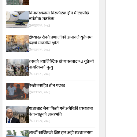
विमानस्थलमा विस्फोटक ड्रोन भेटिएपछि
जर्मनीमा सतर्कता
साउन २१, २०८३
क्षेप्यास्त्र रोक्ने प्रणालीको अभावले युक्रेनमा
बढ्यो मानवीय क्षति
साउन २१, २०८३
रुसको ब्यालिस्टिक क्षेप्यास्त्रबाट १७ युक्रेनी
नागरिकको मृत्यु
साउन २१, २०८३
पेस्तोलसहित तीन पक्राउ
साउन २१, २०८३
गाजाबाट सेना फिर्ता गर्ने अमेरिकी प्रस्तावमा
नेतान्याहुको असहमति
साउन २०, २०८३
लाखौँ खर्चिएको जिम हल अझै सञ्चालनमा