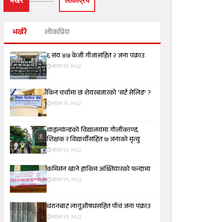
भर्खरै
लाेकप्रिय
भर्खरै
लोकप्रिय
६ सय ४७ केजी गाँजासहित २ जना पक्राउ
साउन २२, २०८३
किन चर्चामा छ शेयरबजारको ‘सर्ट सेलिङ’ ?
साउन २२, २०८३
थाइल्यान्डको विद्यालयमा गोलीकाण्ड,
शिक्षक र विद्यार्थीसहित ७ जनाको मृत्यु
साउन २२, २०८३
कमिसन खाने हाकिम अख्तियारको फन्दामा
साउन २१, २०८३
धरानबाट लागूऔषधसहित पाँच जना पक्राउ
साउन २१, २०८३