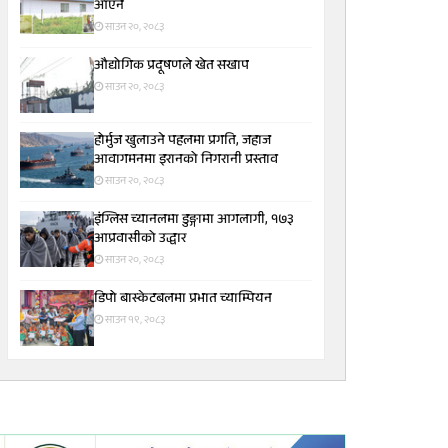
आएन
साउन २०, २०८३
औद्योगिक प्रदूषणले खेत सखाप
साउन २०, २०८३
होर्मुज खुलाउने पहलमा प्रगति, जहाज
आवागमनमा इरानको निगरानी प्रस्ताव
साउन २०, २०८३
इंग्लिस च्यानलमा डुङ्गामा आगलागी, १७३
आप्रवासीको उद्धार
साउन २०, २०८३
डिपो बास्केटबलमा प्रभात च्याम्पियन
साउन १९, २०८३