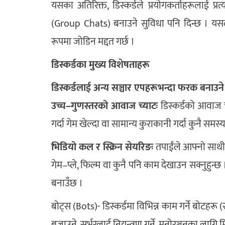
यसका अतिरिक्त, डिस्कर्डले प्रयोगकर्ताहरूलाई प्
(Group Chats) बनाउने सुविधा पनि दिन्छ । यसल
रूपमा जोडिन मद्दत गर्छ ।
डिस्कर्डका मुख्य विशेषताहरू
डिस्कर्डलाई अन्य सञ्चार एपहरूभन्दा फरक बनाउने 
उच्च–गुणस्तरको आवाज च्याटः
डिस्कर्डको आवाज च
गर्दा गेम खेल्दा वा सामान्य कुराकानी गर्दा कुनै समस्या
भिडियो कल र स्क्रिन सेयरिङः
तपाईंले आफ्नो साथीहर
गेम–प्ले, फिल्म वा कुनै पनि काम देखाउन सक्नुहु
बनाउँछ ।
बोट्स (Bots)- डिस्कर्डमा विभिन्न काम गर्ने बोटहरू 
बजाउने, सर्भरलाई नियन्त्रण गर्ने, मनोरञ्जनका लागि 