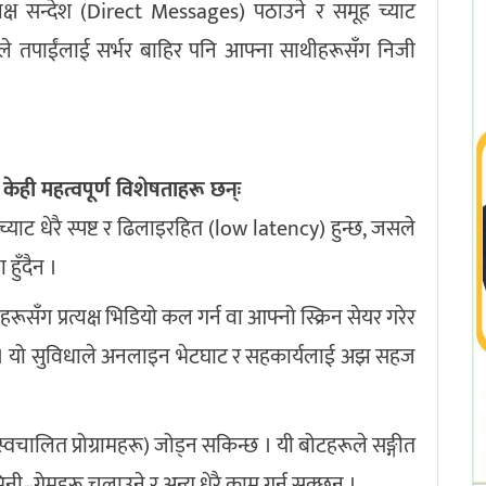
रत्यक्ष सन्देश (Direct Messages) पठाउने र समूह च्याट
े तपाईंलाई सर्भर बाहिर पनि आफ्ना साथीहरूसँग निजी
केही महत्वपूर्ण विशेषताहरू छन्ः
्याट धेरै स्पष्ट र ढिलाइरहित (low latency) हुन्छ, जसले
 हुँदैन ।
ूसँग प्रत्यक्ष भिडियो कल गर्न वा आफ्नो स्क्रिन सेयर गरेर
न्छ । यो सुविधाले अनलाइन भेटघाट र सहकार्यलाई अझ सहज
(स्वचालित प्रोग्रामहरू) जोड्न सकिन्छ । यी बोटहरूले सङ्गीत
मिनी–गेमहरू चलाउने र अन्य धेरै काम गर्न सक्छन् ।