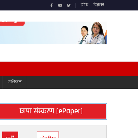
इपेपर
विज्ञापन
राशिफल
छापा संस्करण [ePaper]