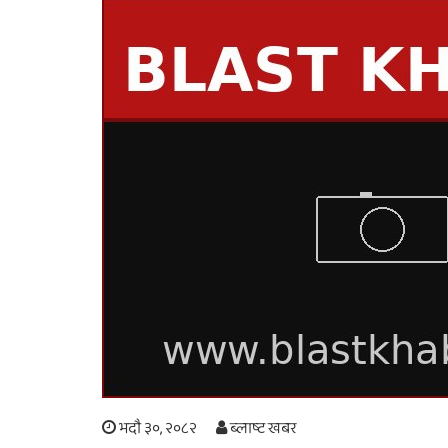
भदौ ३०, २०८२
ब्लाष्ट खबर