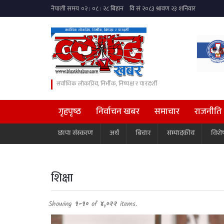
सर्वाधिक लोकप्रिय, निर्भीक, निष्पक्ष र पारदर्शी
गृहपृष्ठ
निर्वाचन खबर
समाचार
राजनीति
छापा संस्करण
अर्थ
बिचार
सम्पादकीय
विशे
शिक्षा
Showing
१-१०
of
४,०२२
items.