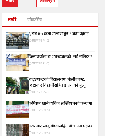
भर्खरै
लाेकप्रिय
भर्खरै
लोकप्रिय
६ सय ४७ केजी गाँजासहित २ जना पक्राउ
साउन २२, २०८३
किन चर्चामा छ शेयरबजारको ‘सर्ट सेलिङ’ ?
साउन २२, २०८३
थाइल्यान्डको विद्यालयमा गोलीकाण्ड,
शिक्षक र विद्यार्थीसहित ७ जनाको मृत्यु
साउन २२, २०८३
कमिसन खाने हाकिम अख्तियारको फन्दामा
साउन २१, २०८३
धरानबाट लागूऔषधसहित पाँच जना पक्राउ
साउन २१, २०८३