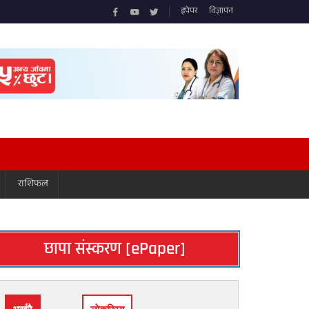
इपेपर
विज्ञापन
राशिफल
छापा संस्करण [ePaper]