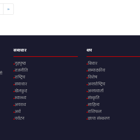
»
समाचार
थप
गृहपृष्ठ
बिचार
राजनीति
सम्पादकीय
ली
राष्ट्रिय
विशेष
समाचार
अन्तर्राष्ट्रिय
खेलकुद
अन्तरवार्ता
स्वास्थ्य
संस्कृति
अपराध
साहित्य
अर्थ
राशिफल
पर्यटन
छापा संस्करण