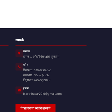
सम्पर्क
ठेगाना
धरान-८, औद्योगिक क्षेत्र, सुनसरी
फोन
रिसेप्सन: ०२५-५७५४५८
समाचार: ०२५-५३८४३५
विज्ञापन: ०२५-५३८४१४
इमेल
blastkhabar2016@gmail.com
विज्ञापनको लागि सम्पर्क