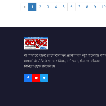
«
1
2
3
4
5
6
7
8
9
10
यो वेवसाइट ब्लाष्ट राष्ट्रिय दैनिकको आधिकारिक न्यूज पोर्टल हो। नेपा
भाषाको यो पोर्टलले समाचार, विचार, मनोरञ्जन, खेल तथा जीवनका
विभिन्न पक्षहरू समेटेको छ।