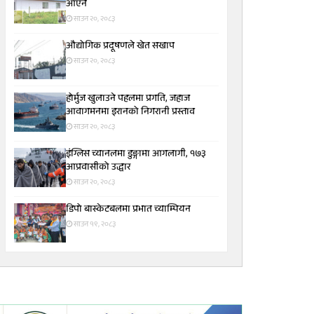
आएन
साउन २०, २०८३
औद्योगिक प्रदूषणले खेत सखाप
साउन २०, २०८३
होर्मुज खुलाउने पहलमा प्रगति, जहाज
आवागमनमा इरानको निगरानी प्रस्ताव
साउन २०, २०८३
इंग्लिस च्यानलमा डुङ्गामा आगलागी, १७३
आप्रवासीको उद्धार
साउन २०, २०८३
डिपो बास्केटबलमा प्रभात च्याम्पियन
साउन १९, २०८३