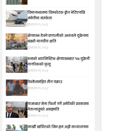
विमानस्थलमा विस्फोटक ड्रोन भेटिएपछि
जर्मनीमा सतर्कता
साउन २१, २०८३
क्षेप्यास्त्र रोक्ने प्रणालीको अभावले युक्रेनमा
बढ्यो मानवीय क्षति
साउन २१, २०८३
रुसको ब्यालिस्टिक क्षेप्यास्त्रबाट १७ युक्रेनी
नागरिकको मृत्यु
साउन २१, २०८३
पेस्तोलसहित तीन पक्राउ
साउन २१, २०८३
गाजाबाट सेना फिर्ता गर्ने अमेरिकी प्रस्तावमा
नेतान्याहुको असहमति
साउन २०, २०८३
लाखौँ खर्चिएको जिम हल अझै सञ्चालनमा