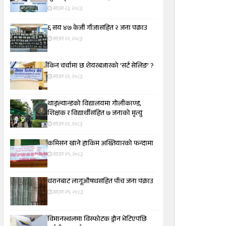
साउन २३, २०८३
६ सय ४७ केजी गाँजासहित २ जना पक्राउ
साउन २२, २०८३
किन चर्चामा छ शेयरबजारको ‘सर्ट सेलिङ’ ?
साउन २२, २०८३
थाइल्यान्डको विद्यालयमा गोलीकाण्ड,
शिक्षक र विद्यार्थीसहित ७ जनाको मृत्यु
साउन २२, २०८३
कमिसन खाने हाकिम अख्तियारको फन्दामा
साउन २१, २०८३
धरानबाट लागूऔषधसहित पाँच जना पक्राउ
साउन २१, २०८३
विमानस्थलमा विस्फोटक ड्रोन भेटिएपछि