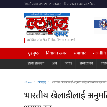
सर्वाधिक लोकप्रिय, निर्भीक, निष्पक्ष र पारदर्शी
गृहपृष्ठ
निर्वाचन खबर
समाचार
राजनीति
छापा संस्करण
अर्थ
बिचार
सम्पादकीय
विशे
Home
खेलकुद
भारतीय खेलाडीलाई अनुमति नदिएपछि खेलमन्त्रीको च
भारतीय खेलाडीलाई अनुमति