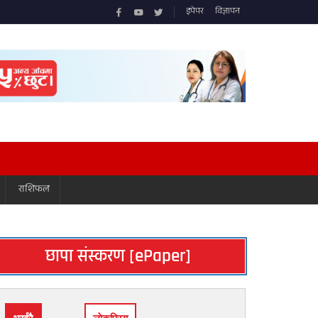
इपेपर
विज्ञापन
राशिफल
छापा संस्करण [ePaper]