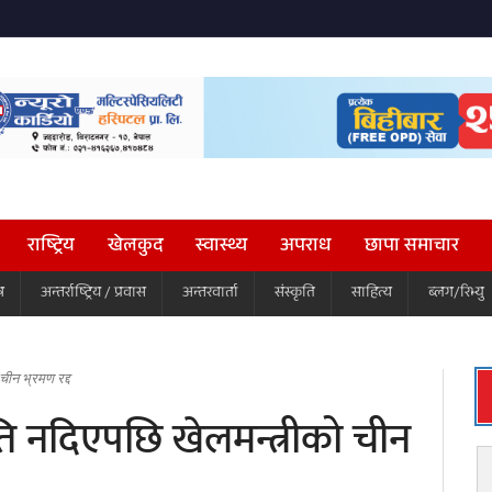
राष्ट्रिय
खेलकुद
स्वास्थ्य
अपराध
छापा समाचार
ष
अन्तर्राष्ट्रिय / प्रवास
अन्तरवार्ता
संस्कृति
साहित्य
ब्लग/रिभ्यु
ीन भ्रमण रद्द
 नदिएपछि खेलमन्त्रीको चीन