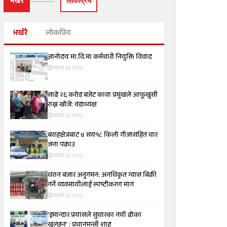
भर्खरै
लाेकप्रिय
भर्खरै
लोकप्रिय
ज्ञानोदय मा.वि.मा कर्मचारी नियुक्ति विवाद
साउन २३, २०८३
साढे २६ करोड बजेट कावा प्रमुखले आफूखुसी
राख्न खोजे: वडाध्यक्ष
साउन २३, २०८३
बराहक्षेत्रबाट ४ सय१८ किलो गाँजासहित चार
जना पक्राउ
साउन २३, २०८३
धरान बजार अनुगमन: अनधिकृत ग्यास बिक्री
गर्ने व्यवसायीलाई स्पष्टीकरण माग
साउन २३, २०८३
‘इमान्दार प्रयासले सुधारका नयाँ ढोका
खुल्छन्’ : प्रधानमन्त्री शाह