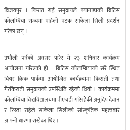
विजयपुर । किरात राई समुदायले क्यानाडाको ब्रिटिस
अपराध
कोलम्बिया राज्यमा पहिलो पटक साकेला सिली प्रदर्शन
छापा समाचार
गरेका छन् ।
थप विभाग
छापा संस्करण
अर्थ
बिचार
सम्पादकीय
विशेष
उभौली पर्वको अवसर पारेर मे २३ शनिबार कार्यक्रम
अन्तर्राष्ट्रिय / प्रवास
अन्तरवार्ता
संस्कृति
साहित्य
ब्लग/रिभ्यु
आयोजना गरिएको हो । ब्रिटिस कोलम्बियाको सर्रे स्थित
राशिफल
बियर क्रिक पार्कमा आयोजित कार्यक्रममा किराती तथा
गैरकिराती समुदायको उपस्थिति रहेको थियो । कार्यक्रममा
कोलम्बिया विश्वविद्यालयमा पीएचडी गरिरहेकी अनुदिप देवान
र रिस्ता राईले साकेला सिलीको सांस्कृतिक महत्वबारे
आफ्नो धारणा राखेका थिए ।