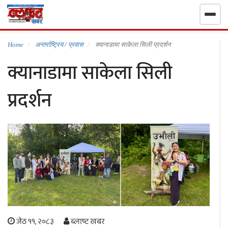
गृहपृष्ठ
Home
अन्तर्राष्ट्रिय / प्रवास
क्यानाडामा साकेला सिली प्रदर्शन
क्यानाडामा साकेला सिली
निर्वाचन खबर
प्रदर्शन
समाचार
राजनीति
राष्ट्रिय
खेलकुद
स्वास्थ्य
जेठ ११, २०८३
ब्लाष्ट खबर