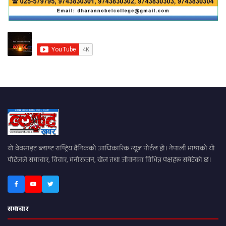
यो वेवसाइट ब्लाष्ट राष्ट्रिय दैनिकको आधिकारिक न्यूज पोर्टल हो। नेपाली भाषाको यो
पोर्टलले समाचार, विचार, मनोरञ्जन, खेल तथा जीवनका विभिन्न पक्षहरू समेटेको छ।
समाचार