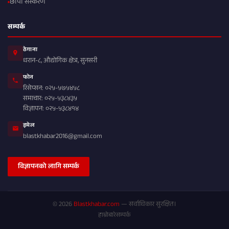
छापा संस्करण
सम्पर्क
ठेगाना
धरान-८, औद्योगिक क्षेत्र, सुनसरी
फोन
रिसेप्सन: ०२५-५७५४५८
समाचार: ०२५-५३८४३५
विज्ञापन: ०२५-५३८४१४
इमेल
blastkhabar2016@gmail.com
विज्ञापनको लागि सम्पर्क
© 2026
Blastkhabar.com
— सर्वाधिकार सुरक्षित।
हाम्रोबारे
सम्पर्क