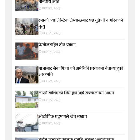
मानवीय क्षति
साउन २१, २०८३
रुसको ब्यालिस्टिक क्षेप्यास्त्रबाट १७ युक्रेनी नागरिकको
मृत्यु
साउन २१, २०८३
पेस्तोलसहित तीन पक्राउ
साउन २१, २०८३
गाजाबाट सेना फिर्ता गर्ने अमेरिकी प्रस्तावमा नेतान्याहुको
असहमति
साउन २०, २०८३
लाखौँ खर्चिएको जिम हल अझै सञ्चालनमा आएन
साउन २०, २०८३
औद्योगिक प्रदूषणले खेत सखाप
साउन २०, २०८३