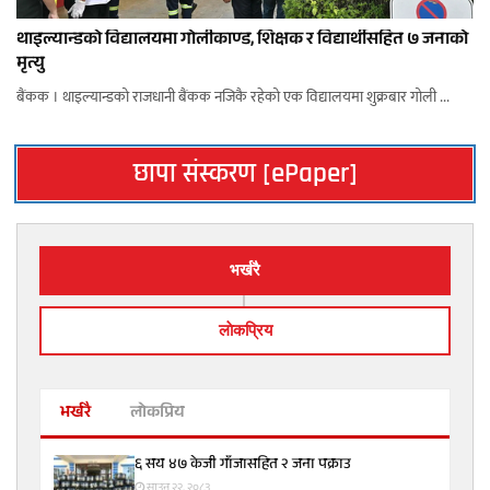
थाइल्यान्डको विद्यालयमा गोलीकाण्ड, शिक्षक र विद्यार्थीसहित ७ जनाको
मृत्यु
बैंकक । थाइल्यान्डको राजधानी बैंकक नजिकै रहेको एक विद्यालयमा शुक्रबार गोली ...
छापा संस्करण [ePaper]
भर्खरै
लाेकप्रिय
भर्खरै
लोकप्रिय
६ सय ४७ केजी गाँजासहित २ जना पक्राउ
साउन २२, २०८३