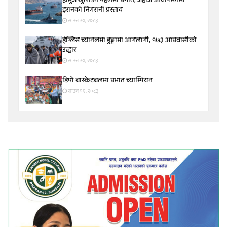
होर्मुज खुलाउने पहलमा प्रगति, जहाज आवागमनमा
इरानको निगरानी प्रस्ताव
साउन २०, २०८३
इंग्लिस च्यानलमा डुङ्गामा आगलागी, १७३ आप्रवासीको
उद्धार
साउन २०, २०८३
डिपो बास्केटबलमा प्रभात च्याम्पियन
साउन १९, २०८३