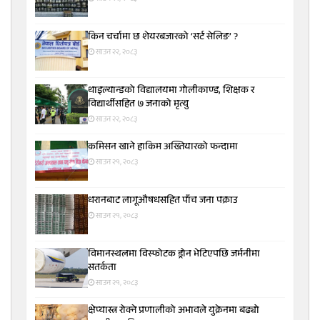
किन चर्चामा छ शेयरबजारको ‘सर्ट सेलिङ’ ?
साउन २२, २०८३
थाइल्यान्डको विद्यालयमा गोलीकाण्ड, शिक्षक र
विद्यार्थीसहित ७ जनाको मृत्यु
साउन २२, २०८३
कमिसन खाने हाकिम अख्तियारको फन्दामा
साउन २१, २०८३
धरानबाट लागूऔषधसहित पाँच जना पक्राउ
साउन २१, २०८३
विमानस्थलमा विस्फोटक ड्रोन भेटिएपछि जर्मनीमा
सतर्कता
साउन २१, २०८३
क्षेप्यास्त्र रोक्ने प्रणालीको अभावले युक्रेनमा बढ्यो