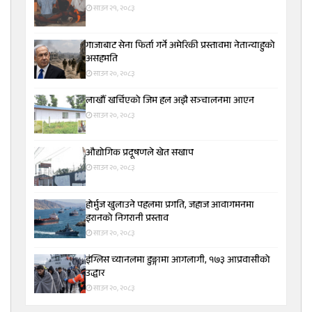
साउन २१, २०८३
गाजाबाट सेना फिर्ता गर्ने अमेरिकी प्रस्तावमा नेतान्याहुको
असहमति
साउन २०, २०८३
लाखौँ खर्चिएको जिम हल अझै सञ्चालनमा आएन
साउन २०, २०८३
औद्योगिक प्रदूषणले खेत सखाप
साउन २०, २०८३
होर्मुज खुलाउने पहलमा प्रगति, जहाज आवागमनमा
इरानको निगरानी प्रस्ताव
साउन २०, २०८३
इंग्लिस च्यानलमा डुङ्गामा आगलागी, १७३ आप्रवासीको
उद्धार
साउन २०, २०८३