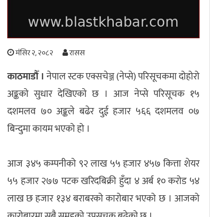
अपराध
छापा समाचार
मंसिर २, २०८२
रासस
काठमाडौँ ।
नेपाल स्टक एक्सचेञ्ज (नेप्से) परिसूचकमा दोहोरो
थप विभाग
अङ्कको सुधार देखिएको छ । आज नेप्से परिसूचक १५
छापा संस्करण
अर्थ
बिचार
सम्पादकीय
विशेष
दशमलव ७० अङ्कले बढेर दुई हजार ५६६ दशमलव ०७
अन्तर्राष्ट्रिय / प्रवास
अन्तरवार्ता
संस्कृति
साहित्य
ब्लग/रिभ्यु
बिन्दुमा कायम भएको हो ।
राशिफल
आज ३४५ कम्पनीको ९२ लाख ५५ हजार ४५७ कित्ता शेयर
५५ हजार २७७ पटक खरिदबिक्री हुँदा ४ अर्ब १० करोड ५४
लाख छ हजार १३४ बराबरको कारोबार भएको छ । आजको
कारोबारमा सबै समूहको उपसूचक बढेको छ ।