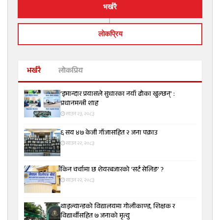
भर्खरै
लाेकप्रिय
भर्खरै
लोकप्रिय
‘इमान्दार प्रयासले सुधारका नयाँ ढोका खुल्छन्’ :
प्रधानमन्त्री शाह
साउन २३, २०८३
६ सय ४७ केजी गाँजासहित २ जना पक्राउ
साउन २२, २०८३
किन चर्चामा छ शेयरबजारको ‘सर्ट सेलिङ’ ?
साउन २२, २०८३
थाइल्यान्डको विद्यालयमा गोलीकाण्ड, शिक्षक र
विद्यार्थीसहित ७ जनाको मृत्यु