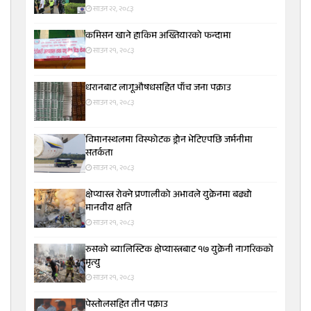
साउन २२, २०८३
कमिसन खाने हाकिम अख्तियारको फन्दामा
साउन २१, २०८३
धरानबाट लागूऔषधसहित पाँच जना पक्राउ
साउन २१, २०८३
विमानस्थलमा विस्फोटक ड्रोन भेटिएपछि जर्मनीमा
सतर्कता
साउन २१, २०८३
क्षेप्यास्त्र रोक्ने प्रणालीको अभावले युक्रेनमा बढ्यो
मानवीय क्षति
साउन २१, २०८३
रुसको ब्यालिस्टिक क्षेप्यास्त्रबाट १७ युक्रेनी नागरिकको
मृत्यु
साउन २१, २०८३
पेस्तोलसहित तीन पक्राउ