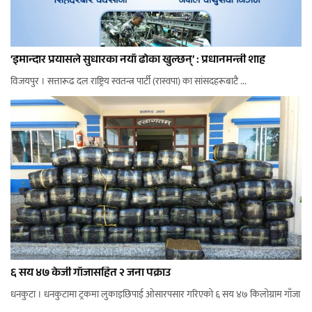
‘इमान्दार प्रयासले सुधारका नयाँ ढोका खुल्छन्’ : प्रधानमन्त्री शाह
विजयपुर । सत्तारूढ दल राष्ट्रिय स्वतन्त्र पार्टी (रास्वपा) का सांसदहरूबाटै ...
६ सय ४७ केजी गाँजासहित २ जना पक्राउ
धनकुटा । धनकुटामा ट्रकमा लुकाइछिपाई ओसारपसार गरिएको ६ सय ४७ किलोग्राम गाँजा
...