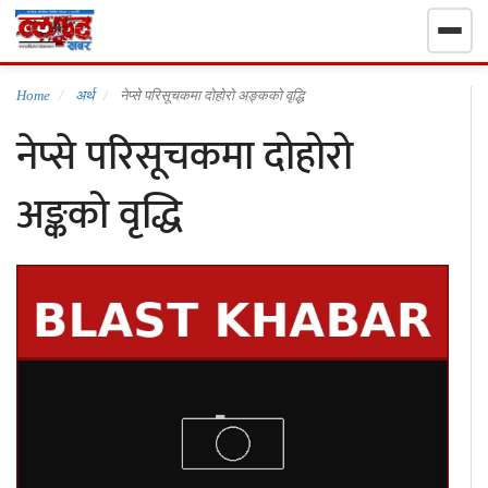
गृहपृष्ठ
Home
अर्थ
नेप्से परिसूचकमा दोहोरो अङ्कको वृद्धि
नेप्से परिसूचकमा दोहोरो
निर्वाचन खबर
अङ्कको वृद्धि
समाचार
राजनीति
राष्ट्रिय
खेलकुद
स्वास्थ्य