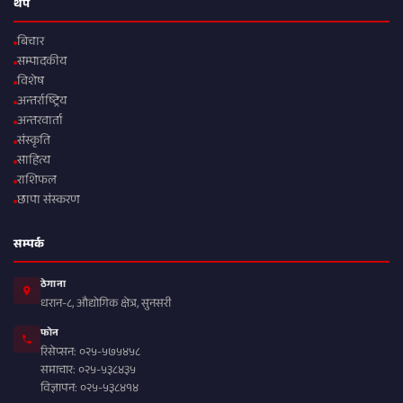
थप
बिचार
सम्पादकीय
विशेष
अन्तर्राष्ट्रिय
अन्तरवार्ता
संस्कृति
साहित्य
राशिफल
छापा संस्करण
सम्पर्क
ठेगाना
धरान-८, औद्योगिक क्षेत्र, सुनसरी
फोन
रिसेप्सन: ०२५-५७५४५८
समाचार: ०२५-५३८४३५
विज्ञापन: ०२५-५३८४१४