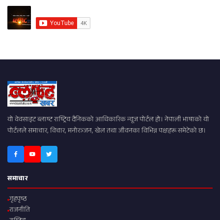
यो वेवसाइट ब्लाष्ट राष्ट्रिय दैनिकको आधिकारिक न्यूज पोर्टल हो। नेपाली भाषाको यो
पोर्टलले समाचार, विचार, मनोरञ्जन, खेल तथा जीवनका विभिन्न पक्षहरू समेटेको छ।
समाचार
गृहपृष्ठ
राजनीति