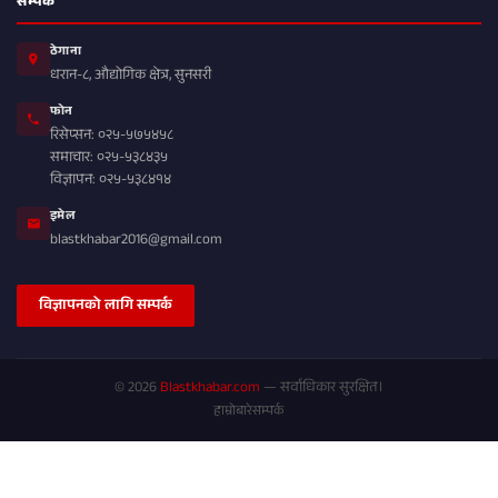
सम्पर्क
ठेगाना
धरान-८, औद्योगिक क्षेत्र, सुनसरी
फोन
रिसेप्सन: ०२५-५७५४५८
समाचार: ०२५-५३८४३५
विज्ञापन: ०२५-५३८४१४
इमेल
blastkhabar2016@gmail.com
विज्ञापनको लागि सम्पर्क
© 2026
Blastkhabar.com
— सर्वाधिकार सुरक्षित।
हाम्रोबारे
सम्पर्क