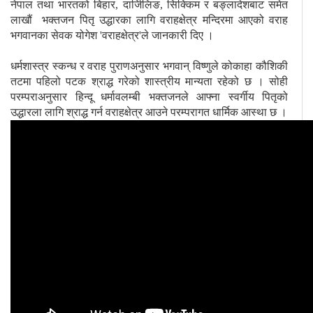
नेपाल तथा भारतको बिहार, दार्जिलिङ, सिक्किम र बङ्लादेशबाट समेत
लाखौं भक्तजन पितृ उद्धारका लागि वराहक्षेत्र मन्दिरमा आएको वराह
भगवानका सेवक योगेश 'वराहक्षेत्र'ले जानकारी दिए ।
धर्मशास्त्र स्कन्ध र वराह पुराणअनुसार भगवान् विष्णुले कोकाहा कौशिकी
तटमा पहिलो पटक श्राद्ध गरेको शास्त्रीय मान्यता रहेको छ । सोही
परम्पराअनुसार हिन्दू धर्मावलम्बी भक्तजनले आफ्ना स्वर्गीय पितृको
उद्धारला लागि श्राद्ध गर्न वराहक्षेत्र आउने परम्परागत धार्मिक आस्था छ ।