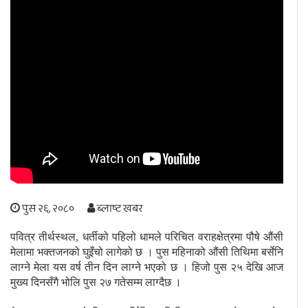
अपराध
छापा समाचार
थप विभाग
छापा संस्करण
अर्थ
बिचार
सम्पादकीय
विशेष
अन्तर्राष्ट्रिय / प्रवास
अन्तरवार्ता
संस्कृति
साहित्य
ब्लग/रिभ्यु
राशिफल
पुस २६, २०८०
ब्लाष्ट खबर
पवित्र तीर्थस्थल, धर्तीको पहिलो धामले परिचित वराहक्षेत्रमा पौषे औंसी
मेलामा भक्तजनको घुइँचो लागेको छ । पुस महिनाको औंसी तिथिमा बर्सेनि
लाग्ने मेला यस वर्ष तीन दिन लाग्ने भएको छ । हिजो पुस २५ देखि आज
मुख्य दिनसँगै भोलि पुस २७ गतेसम्म लाग्दैछ ।