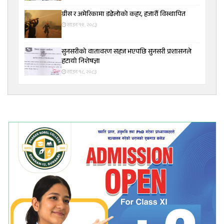
ग्रीस र अमेरिकामा डढेलोको कहर, हजारौं विस्थापित
साउन १९, २०८३
सुनसरीकाे वातावरण सहज भएपछि सुनसरी प्रशासनले
हटायाे निशेषज्ञा
साउन १८, २०८३