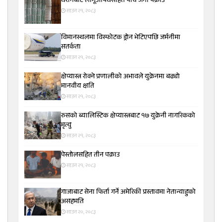
धरानबाट लागूऔषधसहित पाँच जना पक्राउ
साउन २१, २०८३
विमानस्थलमा विस्फोटक ड्रोन भेटिएपछि जर्मनीमा
सतर्कता
साउन २१, २०८३
क्षेप्यास्त्र रोक्ने प्रणालीको अभावले युक्रेनमा बढ्यो
मानवीय क्षति
साउन २१, २०८३
रुसको ब्यालिस्टिक क्षेप्यास्त्रबाट १७ युक्रेनी नागरिकको
मृत्यु
साउन २१, २०८३
पेस्तोलसहित तीन पक्राउ
साउन २१, २०८३
गाजाबाट सेना फिर्ता गर्ने अमेरिकी प्रस्तावमा नेतान्याहुको
असहमति
साउन २०, २०८३