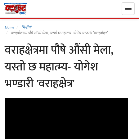
गृहपृष्ठ
Home
भिडीयो
वराहक्षेत्रमा पौषे औंसी मेला, यस्तो छ महात्म्य- योगेश भण्डारी 'वराहक्षेत्र'
वराहक्षेत्रमा पौषे औंसी मेला,
निर्वाचन खबर
यस्तो छ महात्म्य- योगेश
समाचार
भण्डारी 'वराहक्षेत्र'
राजनीति
राष्ट्रिय
खेलकुद
स्वास्थ्य