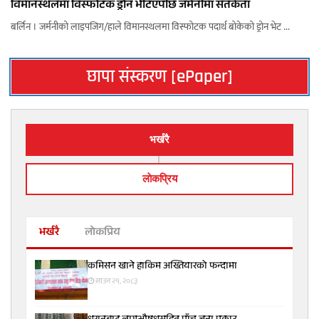
विमानस्थलमा विस्फोटक ड्रोन भेटिएपछि जर्मनीमा सतर्कता
बर्लिन । जर्मनीको लाइपजिग/हाले विमानस्थलमा विस्फोटक पदार्थ बोकेको ड्रोन भेट ...
छापा संस्करण [ePaper]
भर्खरै
लाेकप्रिय
भर्खरै
लोकप्रिय
कमिसन खाने हाकिम अख्तियारको फन्दामा
साउन २१, २०८३