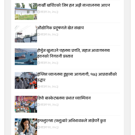
लाखौँ खर्चिएको जिम हल अझै सञ्चालनमा आएन
साउन २०, २०८३
औद्योगिक प्रदूषणले खेत सखाप
साउन २०, २०८३
होर्मुज खुलाउने पहलमा प्रगति, जहाज आवागमनमा
इरानको निगरानी प्रस्ताव
साउन २०, २०८३
इंग्लिस च्यानलमा डुङ्गामा आगलागी, १७३ आप्रवासीको
उद्धार
साउन २०, २०८३
डिपो बास्केटबलमा प्रभात च्याम्पियन
साउन १९, २०८३
इन्फ्लुएन्जा (फ्लू)बारे अभिभावकले जान्नैपर्ने कुरा
साउन १९, २०८३