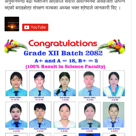
अनुमानभन्दा बढी भक्तजन आएकाले सवारी आवागमनमा असहजता उत्पन्न
भएको बराहक्षेत्र संरक्षण मञ्चका अध्यक्ष भक्त श्रेष्ठले जानकारी दिए ।