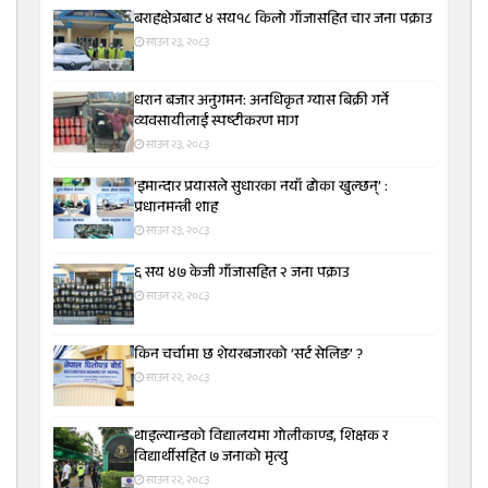
बराहक्षेत्रबाट ४ सय१८ किलो गाँजासहित चार जना पक्राउ
साउन २३, २०८३
धरान बजार अनुगमन: अनधिकृत ग्यास बिक्री गर्ने
व्यवसायीलाई स्पष्टीकरण माग
साउन २३, २०८३
‘इमान्दार प्रयासले सुधारका नयाँ ढोका खुल्छन्’ :
प्रधानमन्त्री शाह
साउन २३, २०८३
६ सय ४७ केजी गाँजासहित २ जना पक्राउ
साउन २२, २०८३
किन चर्चामा छ शेयरबजारको ‘सर्ट सेलिङ’ ?
साउन २२, २०८३
थाइल्यान्डको विद्यालयमा गोलीकाण्ड, शिक्षक र
विद्यार्थीसहित ७ जनाको मृत्यु
साउन २२, २०८३