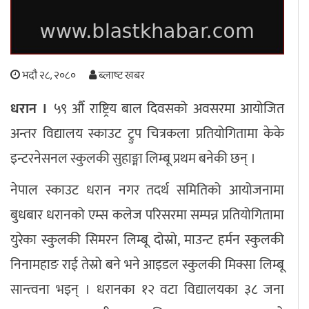
अपराध
छापा समाचार
भदौ २८, २०८०
ब्लाष्ट खबर
धरान ।
५९ औँ राष्ट्रिय बाल दिवसको अवसरमा आयोजित
थप विभाग
अन्तर विद्यालय स्काउट ट्रुप चित्रकला प्रतियोगितामा केके
छापा संस्करण
अर्थ
बिचार
सम्पादकीय
विशेष
इन्टरनेसनल स्कुलकी सुहाङ्मा लिम्बू प्रथम बनेकी छन् ।
अन्तर्राष्ट्रिय / प्रवास
अन्तरवार्ता
संस्कृति
साहित्य
ब्लग/रिभ्यु
राशिफल
नेपाल स्काउट धरान नगर तदर्थ समितिको आयोजनामा
बुधबार धरानको एम्स कलेज परिसरमा सम्पन्न प्रतियोगितामा
युरेका स्कुलकी सिमरन लिम्बू दोस्रो, माउन्ट हर्मन स्कुलकी
निनामहाङ राई तेस्रो बने भने आइडल स्कुलकी मिक्सा लिम्बू
सान्त्वना भइन् । धरानका १२ वटा विद्यालयका ३८ जना