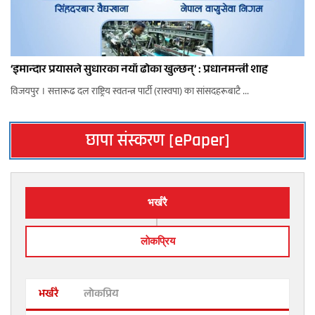
‘इमान्दार प्रयासले सुधारका नयाँ ढोका खुल्छन्’ : प्रधानमन्त्री शाह
विजयपुर । सत्तारूढ दल राष्ट्रिय स्वतन्त्र पार्टी (रास्वपा) का सांसदहरूबाटै ...
छापा संस्करण [ePaper]
भर्खरै
लाेकप्रिय
भर्खरै
लोकप्रिय