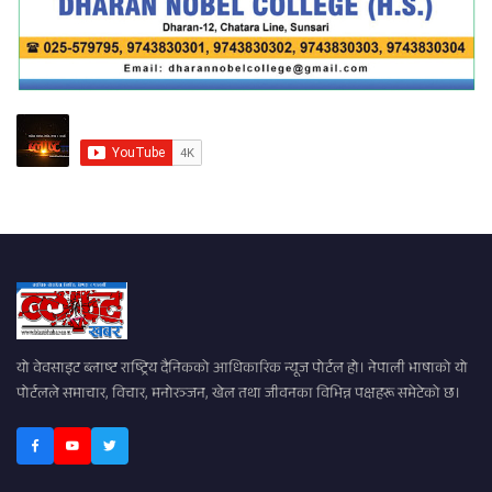
यो वेवसाइट ब्लाष्ट राष्ट्रिय दैनिकको आधिकारिक न्यूज पोर्टल हो। नेपाली भाषाको यो
पोर्टलले समाचार, विचार, मनोरञ्जन, खेल तथा जीवनका विभिन्न पक्षहरू समेटेको छ।