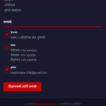
साहित्य
राशिफल
छापा संस्करण
सम्पर्क
ठेगाना
धरान-८, औद्योगिक क्षेत्र, सुनसरी
फोन
रिसेप्सन: ०२५-५७५४५८
समाचार: ०२५-५३८४३५
विज्ञापन: ०२५-५३८४१४
इमेल
blastkhabar2016@gmail.com
विज्ञापनको लागि सम्पर्क
© 2026
Blastkhabar.com
— सर्वाधिकार सुरक्षित।