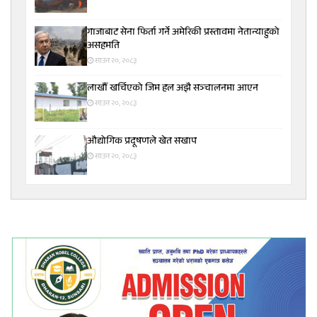
गाजाबाट सेना फिर्ता गर्ने अमेरिकी प्रस्तावमा नेतान्याहुको
असहमति
साउन २०, २०८३
लाखौँ खर्चिएको जिम हल अझै सञ्चालनमा आएन
साउन २०, २०८३
औद्योगिक प्रदूषणले खेत सखाप
साउन २०, २०८३