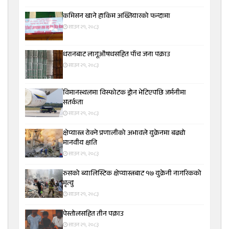
कमिसन खाने हाकिम अख्तियारको फन्दामा
साउन २१, २०८३
धरानबाट लागूऔषधसहित पाँच जना पक्राउ
साउन २१, २०८३
विमानस्थलमा विस्फोटक ड्रोन भेटिएपछि जर्मनीमा
सतर्कता
साउन २१, २०८३
क्षेप्यास्त्र रोक्ने प्रणालीको अभावले युक्रेनमा बढ्यो
मानवीय क्षति
साउन २१, २०८३
रुसको ब्यालिस्टिक क्षेप्यास्त्रबाट १७ युक्रेनी नागरिकको
मृत्यु
साउन २१, २०८३
पेस्तोलसहित तीन पक्राउ
साउन २१, २०८३